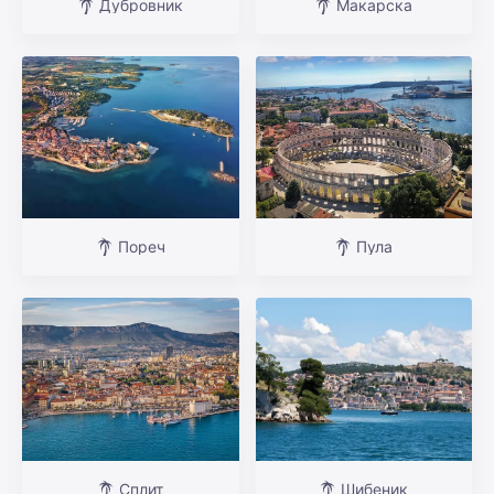
Дубровник
Макарска
Пореч
Пула
Сплит
Шибеник