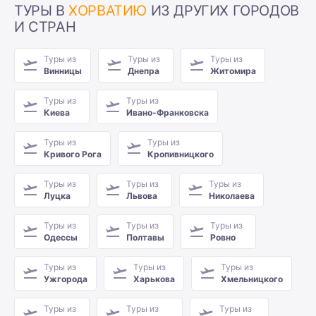
ТУРЫ В
ХОРВАТИЮ
ИЗ ДРУГИХ ГОРОДОВ
И СТРАН
Туры из
Туры из
Туры из
Винницы
Днепра
Житомира
Туры из
Туры из
Киева
Ивано-Франковска
Туры из
Туры из
Кривого Рога
Кропивницкого
Туры из
Туры из
Туры из
Луцка
Львова
Николаева
Туры из
Туры из
Туры из
Одессы
Полтавы
Ровно
Туры из
Туры из
Туры из
Ужгорода
Харькова
Хмельницкого
Туры из
Туры из
Туры из