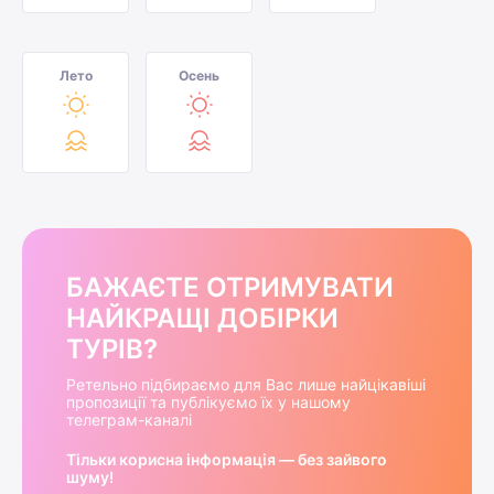
Лето
Осень
БАЖАЄТЕ ОТРИМУВАТИ
НАЙКРАЩІ ДОБІРКИ
ТУРІВ?
Ретельно підбираємо для Вас лише найцікавіші
пропозиції та публікуємо їх у нашому
телеграм-каналі
Тільки корисна інформація — без зайвого
шуму!