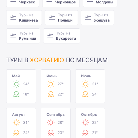
Черкасс
Черновцов
Молдовы
Туры из
Туры из
Туры из
Кишинева
Польши
Жешува
Туры из
Туры из
Румынии
Бухареста
ТУРЫ В
ХОРВАТИЮ
ПО МЕСЯЦАМ
Май
Июнь
Июль
24°
27°
31°
18°
22°
24°
Август
Сентябрь
Октябрь
31°
28°
22°
24°
23°
21°