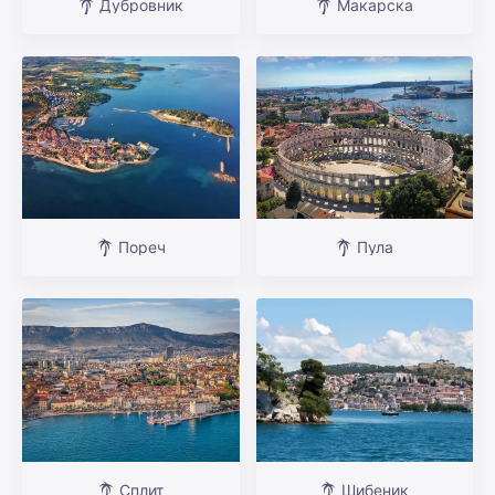
Дубровник
Макарска
Пореч
Пула
Сплит
Шибеник