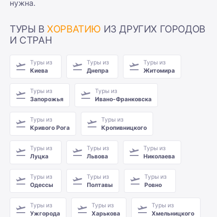
нужна.
ТУРЫ В
ХОРВАТИЮ
ИЗ ДРУГИХ ГОРОДОВ
И СТРАН
Туры из
Туры из
Туры из
Киева
Днепра
Житомира
Туры из
Туры из
Запорожья
Ивано-Франковска
Туры из
Туры из
Кривого Рога
Кропивницкого
Туры из
Туры из
Туры из
Луцка
Львова
Николаева
Туры из
Туры из
Туры из
Одессы
Полтавы
Ровно
Туры из
Туры из
Туры из
Ужгорода
Харькова
Хмельницкого