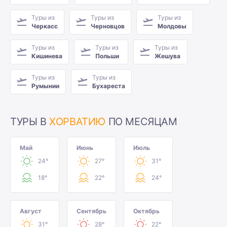
Туры из
Туры из
Туры из
Черкасс
Черновцов
Молдовы
Туры из
Туры из
Туры из
Кишинева
Польши
Жешува
Туры из
Туры из
Румынии
Бухареста
ТУРЫ В
ХОРВАТИЮ
ПО МЕСЯЦАМ
Май
Июнь
Июль
24°
27°
31°
18°
22°
24°
Август
Сентябрь
Октябрь
31°
28°
22°