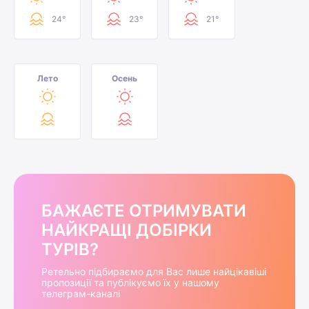
24°
23°
21°
Лето
Осень
БАЖАЄТЕ ОТРИМУВАТИ
НАЙКРАЩІ ДОБІРКИ
ТУРІВ?
Ретельно підбираємо для Вас лише найцікавіші
пропозиції та публікуємо їх у нашому
телеграм-каналі