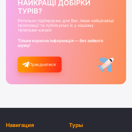
НАЙКРАЩІ ДОБІРКИ
ТУРІВ?
Ретельно підбираємо для Вас лише найцікавіші
пропозиції та публікуємо їх у нашому
телеграм-каналі
Тільки корисна інформація — без зайвого
шуму!
Приєднатися
Навигация
Туры