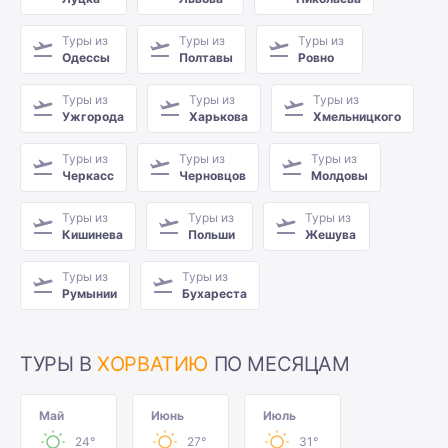
Туры из
Туры из
Туры из
Одессы
Полтавы
Ровно
Туры из
Туры из
Туры из
Ужгорода
Харькова
Хмельницкого
Туры из
Туры из
Туры из
Черкасс
Черновцов
Молдовы
Туры из
Туры из
Туры из
Кишинева
Польши
Жешува
Туры из
Туры из
Румынии
Бухареста
ТУРЫ В
ХОРВАТИЮ
ПО МЕСЯЦАМ
Май
Июнь
Июль
24°
27°
31°