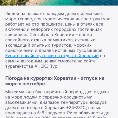
Людей на пляжах с каждым днем все меньше,
море теплое, вся туристическая инфраструктура
работает на сто процентов, цены в отелях все
включено и недорогих городских гостиницах
снизились. Сентябрь в Хорватии – время
спокойного отдыха романтиков, активных
экспедиций опытных туристов, морских
приключений и драйва истинных тусовщиков.
Купить онлайн путевки на отдых в Хорватии
по
самым выгодным ценам сможете на сайте
турагентства АНЕКС Тур.
Погода на курортах Хорватии - отпуск на
море в сентябре
Максимально благоприятный период для отдыха
на море людям с сердечно-сосудистыми
заболеваниями: диапазон температуры воздуха
днем в сентябре в Хорватии +24-28°С, ночью
прохладнее на 5-6 градусов. Риск облачности до
30%, осадков до 20%, скорость ветра 12,5 км/ч.