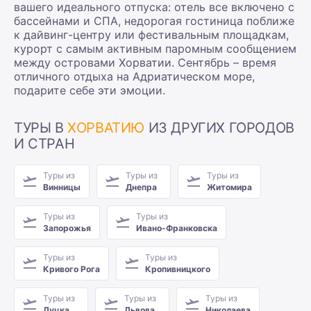
вашего идеального отпуска: отель все включено с
бассейнами и СПА, недорогая гостиница поближе
к дайвинг-центру или фестивальным площадкам,
курорт с самым активным паромным сообщением
между островами Хорватии. Сентябрь – время
отличного отдыха на Адриатическом море,
подарите себе эти эмоции.
ТУРЫ В
ХОРВАТИЮ
ИЗ ДРУГИХ ГОРОДОВ
И СТРАН
Туры из
Туры из
Туры из
Винницы
Днепра
Житомира
Туры из
Туры из
Запорожья
Ивано-Франковска
Туры из
Туры из
Кривого Рога
Кропивницкого
Туры из
Туры из
Туры из
Луцка
Львова
Николаева