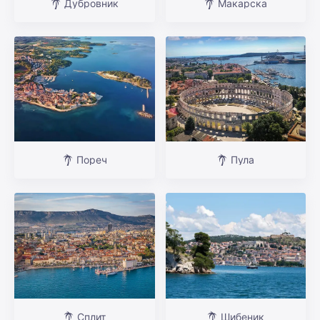
Дубровник
Макарска
Пореч
Пула
Сплит
Шибеник