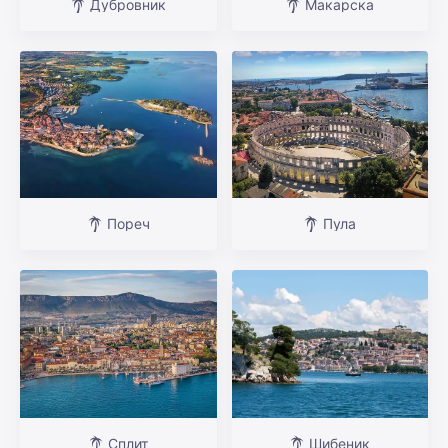
Дубровник
Макарска
Пореч
Пула
Сплит
Шибеник