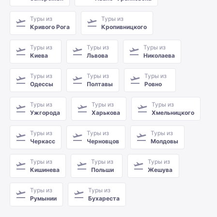
Туры из
Туры из
Кривого Рога
Кропивницкого
Туры из
Туры из
Туры из
Киева
Львова
Николаева
Туры из
Туры из
Туры из
Одессы
Полтавы
Ровно
Туры из
Туры из
Туры из
Ужгорода
Харькова
Хмельницкого
Туры из
Туры из
Туры из
Черкасс
Черновцов
Молдовы
Туры из
Туры из
Туры из
Кишинева
Польши
Жешува
Туры из
Туры из
Румынии
Бухареста