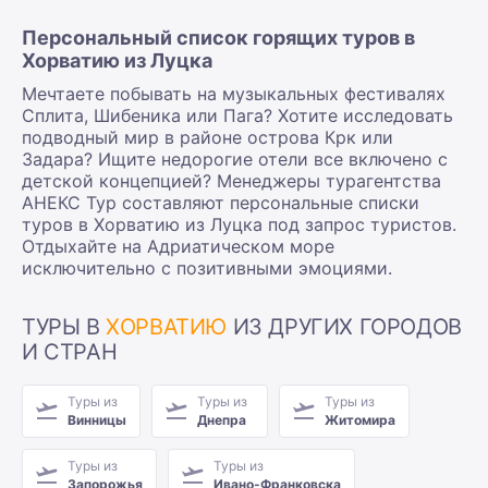
Персональный список горящих туров в
Хорватию из Луцка
Мечтаете побывать на музыкальных фестивалях
Сплита, Шибеника или Пага? Хотите исследовать
подводный мир в районе острова Крк или
Задара? Ищите недорогие отели все включено с
детской концепцией? Менеджеры турагентства
АНЕКС Тур составляют персональные списки
туров в Хорватию из Луцка под запрос туристов.
Отдыхайте на Адриатическом море
исключительно с позитивными эмоциями.
ТУРЫ В
ХОРВАТИЮ
ИЗ ДРУГИХ ГОРОДОВ
И СТРАН
Туры из
Туры из
Туры из
Винницы
Днепра
Житомира
Туры из
Туры из
Запорожья
Ивано-Франковска