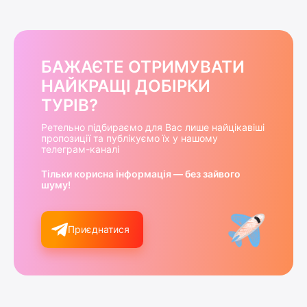
БАЖАЄТЕ ОТРИМУВАТИ
НАЙКРАЩІ ДОБІРКИ
ТУРІВ?
Ретельно підбираємо для Вас лише найцікавіші
пропозиції та публікуємо їх у нашому
телеграм-каналі
Тільки корисна інформація — без зайвого
шуму!
Приєднатися