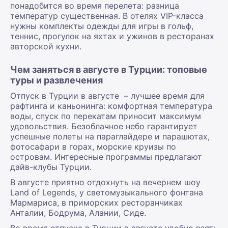
понадобится во время перелета: разница
температур существенная. В отелях VIP-класса
нужны комплекты одежды для игры в гольф,
теннис, прогулок на яхтах и ужинов в ресторанах
авторской кухни.
Чем заняться в августе в Турции: топовые
туры и развлечения
Отпуск в Турции в августе – лучшее время для
рафтинга и каньонинга: комфортная температура
воды, спуск по перекатам приносит максимум
удовольствия. Безоблачное небо гарантирует
успешные полеты на параглайдере и парашютах,
фотосафари в горах, морские круизы по
островам. Интересные программы предлагают
дайв-клубы Турции.
В августе приятно отдохнуть на вечернем шоу
Land of Legends, у светомузыкального фонтана
Мармариса, в приморских ресторанчиках
Анталии, Бодрума, Алании, Сиде.
Во время отпуска в Турции в августе удобно взять