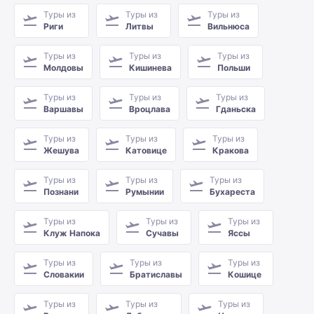
Туры из
Туры из
Туры из
Риги
Литвы
Вильнюса
Туры из
Туры из
Туры из
Молдовы
Кишинева
Польши
Туры из
Туры из
Туры из
Варшавы
Вроцлава
Гданьска
Туры из
Туры из
Туры из
Жешува
Катовице
Кракова
Туры из
Туры из
Туры из
Познани
Румынии
Бухареста
Туры из
Туры из
Туры из
Клуж Напока
Сучавы
Яссы
Туры из
Туры из
Туры из
Словакии
Братиславы
Кошице
Туры из
Туры из
Туры из