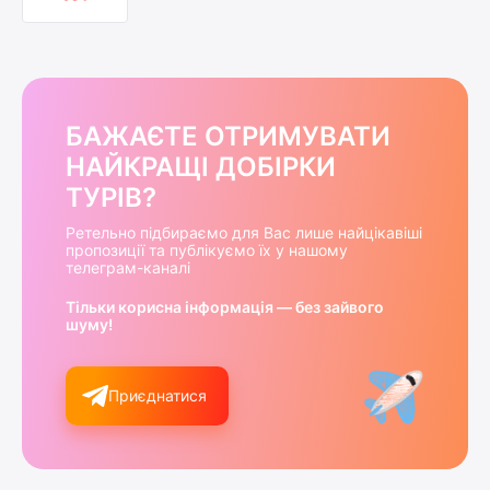
БАЖАЄТЕ ОТРИМУВАТИ
НАЙКРАЩІ ДОБІРКИ
ТУРІВ?
Ретельно підбираємо для Вас лише найцікавіші
пропозиції та публікуємо їх у нашому
телеграм-каналі
Тільки корисна інформація — без зайвого
шуму!
Приєднатися