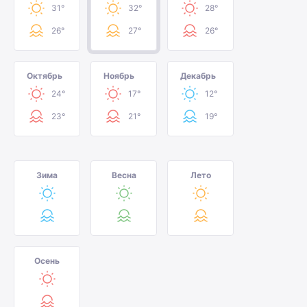
31°
32°
28°
26°
27°
26°
Октябрь
Ноябрь
Декабрь
24°
17°
12°
23°
21°
19°
Зима
Весна
Лето
Осень