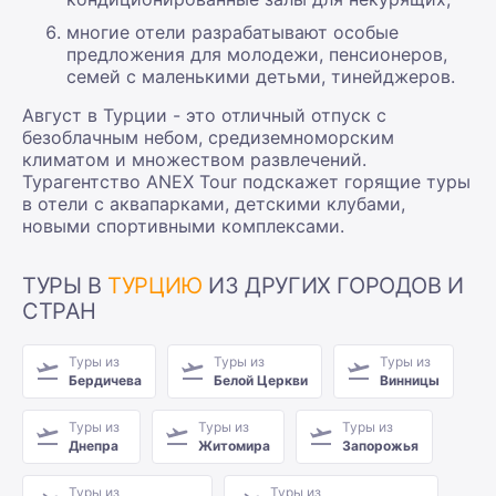
многие отели разрабатывают особые
предложения для молодежи, пенсионеров,
семей с маленькими детьми, тинейджеров.
Август в Турции - это отличный отпуск с
безоблачным небом, средиземноморским
климатом и множеством развлечений.
Турагентство ANEX Tour подскажет горящие туры
в отели с аквапарками, детскими клубами,
новыми спортивными комплексами.
ТУРЫ В
ТУРЦИЮ
ИЗ ДРУГИХ ГОРОДОВ И
СТРАН
Туры из
Туры из
Туры из
Бердичева
Белой Церкви
Винницы
Туры из
Туры из
Туры из
Днепра
Житомира
Запорожья
Туры из
Туры из