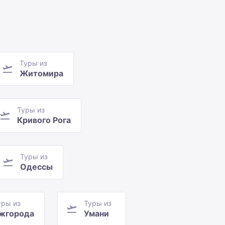
Туры из
Житомира
Туры из
Кривого Рога
Туры из
Одессы
уры из
Туры из
жгорода
Умани