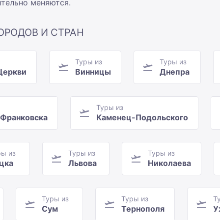
ительно меняются.
ОРОДОВ И СТРАН
Туры из
Туры из
Церкви
Винницы
Днепра
Туры из
-Франковска
Каменец-Подольского
ры из
Туры из
Туры из
цка
Львова
Николаева
Туры из
Туры из
Т
Сум
Тернополя
У