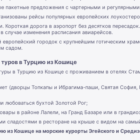
е пакетные предложения с чартерными и регулярными
ганизованы рейсы популярных европейских лоукостеро
. Короткая дорога в аэропорт без десятков пересадок
в случае изменения расписания авиарейсов.
й европейский городок с крупнейшим готическим хра
им садом.
 туров в Турцию из Кошице
туры в Турцию из Кошице с проживанием в отелях Стам
мет (дворцы Топкапы и Ибрагима-паши, Святая София, 
ли любоваться бухтой Золотой Рог;
овары в районе Лалели, на Гранд Базаре или в грандио
и сладостями в ресторане на крыше с видом на самый
цию из Кошице на морские курорты Эгейского и Средиз