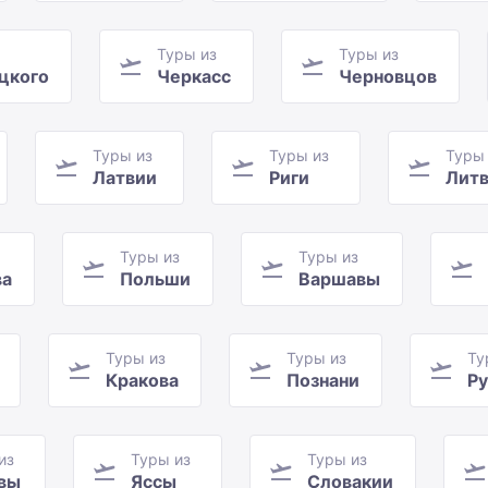
Туры из
Туры из
цкого
Черкасс
Черновцов
Туры из
Туры из
Туры
Латвии
Риги
Лит
Туры из
Туры из
ва
Польши
Варшавы
Туры из
Туры из
Ту
Кракова
Познани
Р
из
Туры из
Туры из
вы
Яссы
Словакии