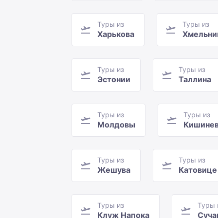
Туры из
Туры из
Харькова
Хмельни
Туры из
Туры из
Эстонии
Таллина
Туры из
Туры из
Молдовы
Кишине
Туры из
Туры из
Жешува
Катовице
Туры из
Туры 
Клуж Напока
Суча