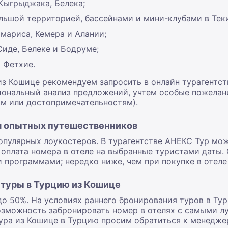
 Кыгрыджака, Белека;
льшой территорией, бассейнами и мини-клубами в Теки
мариса, Кемера и Алании;
Сиде, Белеке и Бодруме;
 Фетхие.
из Кошице рекомендуем запросить в онлайн турагентст
иональный анализ предложений, учтем особые пожелани
ам или достопримечательностям).
ля опытных путешественников
опулярных лоукостеров. В турагентстве АНЕКС Тур мож
 оплата номера в отеле на выбранные туристами даты.
программами; нередко ниже, чем при покупке в отеле 
 туры в Турцию из Кошице
до 50%. На условиях раннего бронирования туров в Ту
озможность забронировать номер в отелях с самыми 
ура из Кошице в Турцию просим обратиться к менеджер