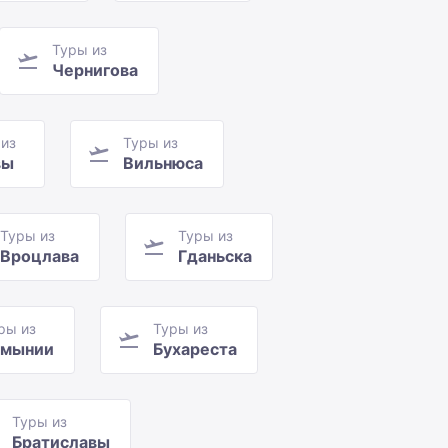
Туры из
Чернигова
 из
Туры из
вы
Вильнюса
Туры из
Туры из
Вроцлава
Гданьска
ры из
Туры из
умынии
Бухареста
Туры из
Братиславы