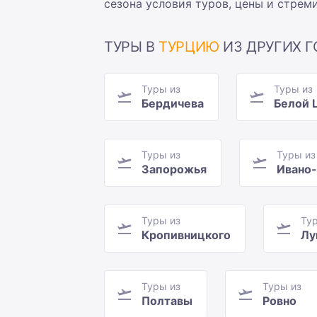
сезона условия туров, цены и стрем
ТУРЫ В
ТУРЦИЮ
ИЗ ДРУГИХ Г
Туры из
Туры из
Бердичева
Белой 
Туры из
Туры из
Запорожья
Ивано
Туры из
Ту
Кропивницкого
Лу
Туры из
Туры из
Полтавы
Ровно