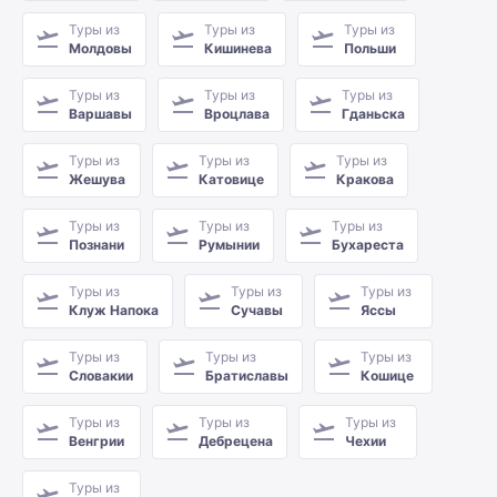
Туры из
Туры из
Туры из
Молдовы
Кишинева
Польши
Туры из
Туры из
Туры из
Варшавы
Вроцлава
Гданьска
Туры из
Туры из
Туры из
Жешува
Катовице
Кракова
Туры из
Туры из
Туры из
Познани
Румынии
Бухареста
Туры из
Туры из
Туры из
Клуж Напока
Сучавы
Яссы
Туры из
Туры из
Туры из
Словакии
Братиславы
Кошице
Туры из
Туры из
Туры из
Венгрии
Дебрецена
Чехии
Туры из