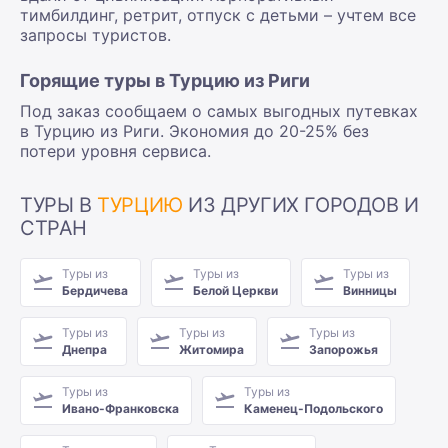
тимбилдинг, ретрит, отпуск с детьми – учтем все
запросы туристов.
Горящие туры в Турцию из Риги
Под заказ сообщаем о самых выгодных путевках
в Турцию из Риги. Экономия до 20-25% без
потери уровня сервиса.
ТУРЫ В
ТУРЦИЮ
ИЗ ДРУГИХ ГОРОДОВ И
СТРАН
Туры из
Туры из
Туры из
Бердичева
Белой Церкви
Винницы
Туры из
Туры из
Туры из
Днепра
Житомира
Запорожья
Туры из
Туры из
Ивано-Франковска
Каменец-Подольского