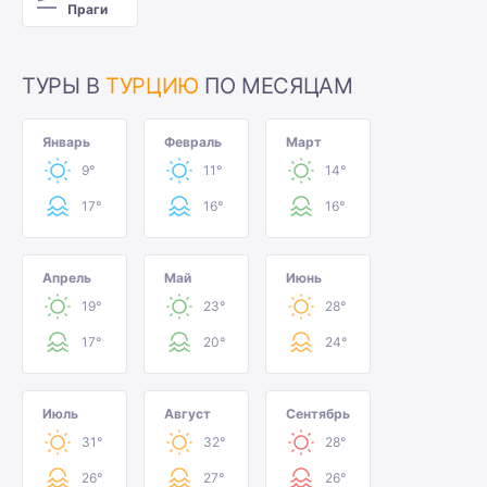
Праги
ТУРЫ В
ТУРЦИЮ
ПО МЕСЯЦАМ
Январь
Февраль
Март
9°
11°
14°
17°
16°
16°
Апрель
Май
Июнь
19°
23°
28°
17°
20°
24°
Июль
Август
Сентябрь
31°
32°
28°
26°
27°
26°