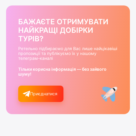
БАЖАЄТЕ ОТРИМУВАТИ
НАЙКРАЩІ ДОБІРКИ
ТУРІВ?
Ретельно підбираємо для Вас лише найцікавіші
пропозиції та публікуємо їх у нашому
телеграм-каналі
Тільки корисна інформація — без зайвого
шуму!
Приєднатися