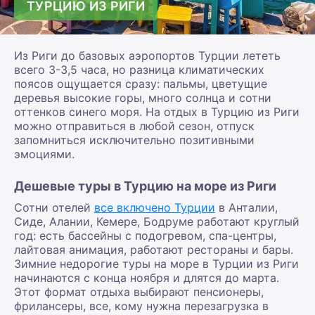
ТУРЦИЮ ИЗ РИГИ
Из Риги до базовых аэропортов Турции лететь
всего 3-3,5 часа, но разница климатических
поясов ощущается сразу: пальмы, цветущие
деревья высокие горы, много солнца и сотни
оттенков синего моря. На отдых в Турцию из Риги
можно отправиться в любой сезон, отпуск
запомниться исключительно позитивными
эмоциями.
Дешевые туры в Турцию на море из Риги
Сотни отелей
все включено Турции
в Анталии,
Сиде, Алании, Кемере, Бодруме работают круглый
год: есть бассейны с подогревом, спа-центры,
лайтовая анимация, работают рестораны и бары.
Зимние недорогие туры на море в Турции из Риги
начинаются с конца ноября и длятся до марта.
Этот формат отдыха выбирают пенсионеры,
фрилансеры, все, кому нужна перезагрузка в