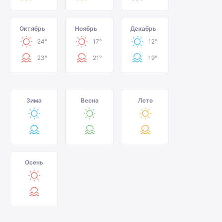
Октябрь
Ноябрь
Декабрь
24°
17°
12°
23°
21°
19°
Зима
Весна
Лето
Осень