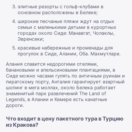
элитные резорты с гольф-клубами в
основном расположены в Белеке;
широкие песчаные пляжи ждут на отдых
семьи с маленькими детьми в курортных
городах около Сиде: Манавгат, Чолаклы,
Эвренсеки;
красивые набережные и променады для
прогулок в Сиде, Алании, Оба. Махмутларе.
Алания славится недорогими отелями,
банановыми и апельсиновыми плантациями, в
Сиде можно часами гулять по античным руинам и
пиратскому порту, Анталия гарантирует азартный
шопинг в мега моллах, около Белека работает
знаменитый парк развлечений The Land of
Legends, в Алании и Кемере есть канатные
дороги.
Что входит в цену пакетного тура в Турцию
из Кракова?