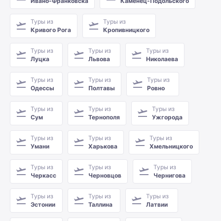
Ивано-Франковска
Каменец-Подольского
Туры из
Туры из
Кривого Рога
Кропивницкого
Туры из
Туры из
Туры из
Луцка
Львова
Николаева
Туры из
Туры из
Туры из
Одессы
Полтавы
Ровно
Туры из
Туры из
Туры из
Сум
Тернополя
Ужгорода
Туры из
Туры из
Туры из
Умани
Харькова
Хмельницкого
Туры из
Туры из
Туры из
Черкасс
Черновцов
Чернигова
Туры из
Туры из
Туры из
Эстонии
Таллина
Латвии