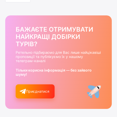
БАЖАЄТЕ ОТРИМУВАТИ
НАЙКРАЩІ ДОБІРКИ
ТУРІВ?
Ретельно підбираємо для Вас лише найцікавіші
пропозиції та публікуємо їх у нашому
телеграм-каналі
Тільки корисна інформація — без зайвого
шуму!
Приєднатися