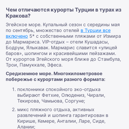
Чем отличаются курорты Турции в турах из
Кракова?
Эгейское море. Купальный сезон с середины мая
по сентябрь, множество отелей
в Турции все
включено
5* с собственными пляжами от Измира
до Мармариса. VIP-отдых – отели Кушадасы,
Бодрум, Ялыкавак. Мармарис славится «улицей
баров», шопингом и красивейшими пейзажами.
От курортов Эгейского моря ближе до Стамбула,
Трои, Памуккале, Эфеса.
Средиземное море. Многокилометровое
побережье с курортами разного формата:
поклонники спокойного эко-отдыха
выбирают Фетхие, Олюдениз, Чирали,
Текирова, Чамьюва, Соргуне;
микс пляжного отдыха, активных
развлечений и шопинга гарантирован в
Кирише, Кемере, Анталии, Ларе, Сиде,
Алании;