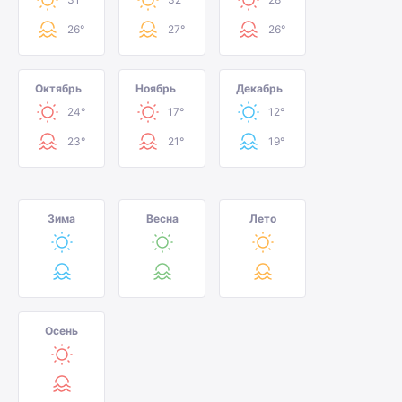
26°
27°
26°
Октябрь
Ноябрь
Декабрь
24°
17°
12°
23°
21°
19°
Зима
Весна
Лето
Осень