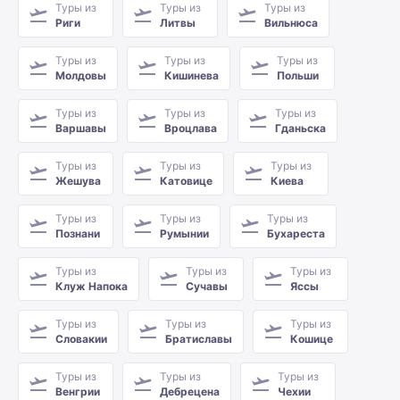
Туры из
Туры из
Туры из
Риги
Литвы
Вильнюса
Туры из
Туры из
Туры из
Молдовы
Кишинева
Польши
Туры из
Туры из
Туры из
Варшавы
Вроцлава
Гданьска
Туры из
Туры из
Туры из
Жешува
Катовице
Киева
Туры из
Туры из
Туры из
Познани
Румынии
Бухареста
Туры из
Туры из
Туры из
Клуж Напока
Сучавы
Яссы
Туры из
Туры из
Туры из
Словакии
Братиславы
Кошице
Туры из
Туры из
Туры из
Венгрии
Дебрецена
Чехии