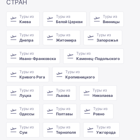
СТРАН
Туры из
Туры из
Туры из
Киева
Белой Церкви
Винницы
Туры из
Туры из
Туры из
Днепра
Житомира
Запорожья
Туры из
Туры из
Ивано-Франковска
Каменец-Подольского
Туры из
Туры из
Кривого Рога
Кропивницкого
Туры из
Туры из
Туры из
Луцка
Львова
Николаева
Туры из
Туры из
Туры из
Одессы
Полтавы
Ровно
Туры из
Туры из
Туры из
Сум
Тернополя
Ужгорода