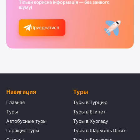
Тільки корисна інформація — без зайвого
шуму!
Приєднатися
Навигация
Туры
Главная
Туры в Турцию
Туры
Туры в Египет
Автобусные туры
Туры в Хургаду
Горящие туры
Туры в Шарм эль Шейх
Страны
Туры в Болгарию