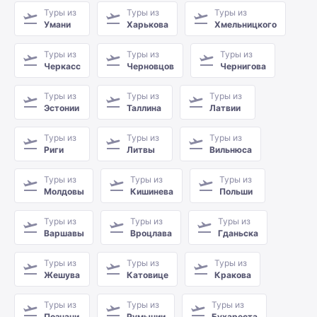
Туры из
Туры из
Туры из
Умани
Харькова
Хмельницкого
Туры из
Туры из
Туры из
Черкасс
Черновцов
Чернигова
Туры из
Туры из
Туры из
Эстонии
Таллина
Латвии
Туры из
Туры из
Туры из
Риги
Литвы
Вильнюса
Туры из
Туры из
Туры из
Молдовы
Кишинева
Польши
Туры из
Туры из
Туры из
Варшавы
Вроцлава
Гданьска
Туры из
Туры из
Туры из
Жешува
Катовице
Кракова
Туры из
Туры из
Туры из
Познани
Румынии
Бухареста