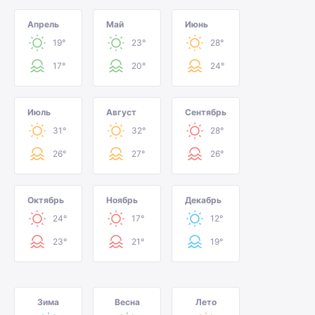
Апрель
Май
Июнь
19°
23°
28°
17°
20°
24°
Июль
Август
Сентябрь
31°
32°
28°
26°
27°
26°
Октябрь
Ноябрь
Декабрь
24°
17°
12°
23°
21°
19°
Зима
Весна
Лето