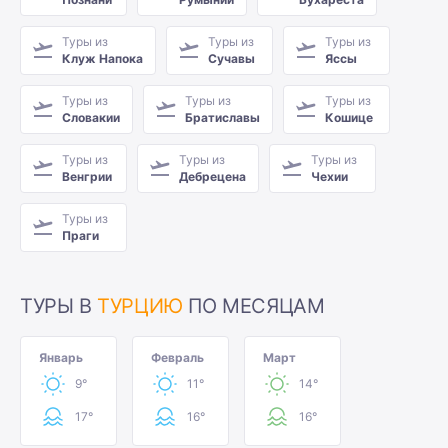
Туры из
Туры из
Туры из
Клуж Напока
Сучавы
Яссы
Туры из
Туры из
Туры из
Словакии
Братиславы
Кошице
Туры из
Туры из
Туры из
Венгрии
Дебрецена
Чехии
Туры из
Праги
ТУРЫ В
ТУРЦИЮ
ПО МЕСЯЦАМ
Январь
Февраль
Март
9°
11°
14°
17°
16°
16°