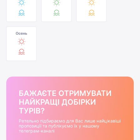
Осень
БАЖАЄТЕ ОТРИМУВАТИ
НАЙКРАЩІ ДОБІРКИ
ТУРІВ?
Ретельно підбираємо для Вас лише найцікавіші
пропозиції та публікуємо їх у нашому
телеграм-каналі