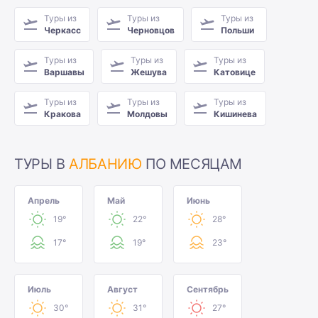
Туры из
Туры из
Туры из
Черкасс
Черновцов
Польши
Туры из
Туры из
Туры из
Варшавы
Жешува
Катовице
Туры из
Туры из
Туры из
Кракова
Молдовы
Кишинева
ТУРЫ В
АЛБАНИЮ
ПО МЕСЯЦАМ
Апрель
Май
Июнь
19°
22°
28°
17°
19°
23°
Июль
Август
Сентябрь
30°
31°
27°