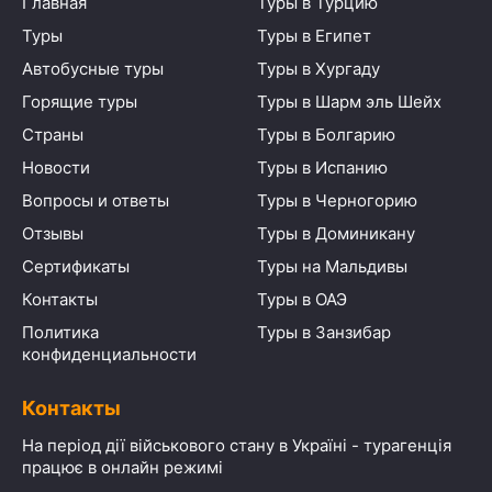
Главная
Туры в Турцию
Туры
Туры в Египет
Автобусные туры
Туры в Хургаду
Горящие туры
Туры в Шарм эль Шейх
Страны
Туры в Болгарию
Новости
Туры в Испанию
Вопросы и ответы
Туры в Черногорию
Отзывы
Туры в Доминикану
Сертификаты
Туры на Мальдивы
Контакты
Туры в ОАЭ
Политика
Туры в Занзибар
конфиденциальности
Контакты
На період дії військового стану в Україні - турагенція
працює в онлайн режимі