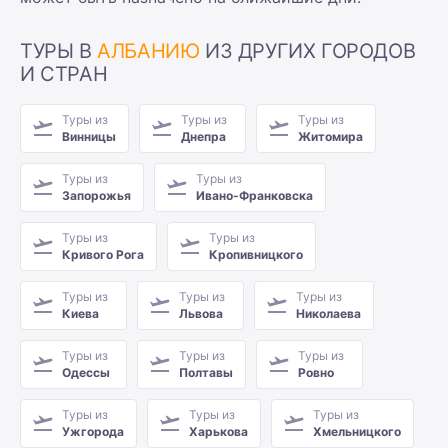
ТУРЫ В
АЛБАНИЮ
ИЗ ДРУГИХ ГОРОДОВ
И СТРАН
Туры из
Туры из
Туры из
Винницы
Днепра
Житомира
Туры из
Туры из
Запорожья
Ивано-Франковска
Туры из
Туры из
Кривого Рога
Кропивницкого
Туры из
Туры из
Туры из
Киева
Львова
Николаева
Туры из
Туры из
Туры из
Одессы
Полтавы
Ровно
Туры из
Туры из
Туры из
Ужгорода
Харькова
Хмельницкого