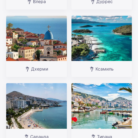
Влера
Дуррес
Дхерми
Ксамиль
Саранда
Тирана