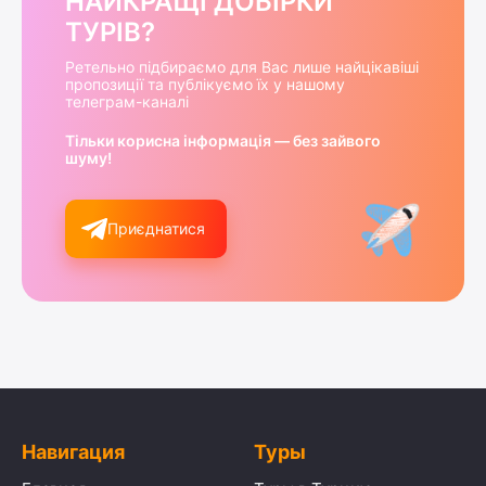
НАЙКРАЩІ ДОБІРКИ
ТУРІВ?
Ретельно підбираємо для Вас лише найцікавіші
пропозиції та публікуємо їх у нашому
телеграм-каналі
Тільки корисна інформація — без зайвого
шуму!
Приєднатися
Навигация
Туры