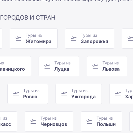
 ГОРОДОВ И СТРАН
Туры из
Туры из
Житомира
Запорожья
из
Туры из
Туры из
ивницкого
Луцка
Львова
Туры из
Туры из
Тур
Ровно
Ужгорода
Ха
ы из
Туры из
Туры из
касс
Черновцов
Польши