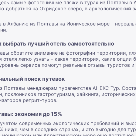
десь самые фотогеничные пляжи в турах из Полтавы в
ко добраться на Охридское озеро, в археологический 
в в Албанию из Полтавы на Ионическое море – нереаль
ни.
ак выбрать лучший отель самостоятельно
авы обратите внимание на фотографии территории, пля
 отеля легко узнать – какая территория, какие опции б
уровень сервиса помогут реальные отзывы туристов и 
нальный поиск путевок
из Полтавы менеджерам турагентства АНЕКС Тур. Сост
, поклонников гастротуризма, хайкинга, исторически
изаторов ретрит-туров.
тавы: экономия до 15%
 учетом современных экологических требований и выс
% ниже, чем в соседних странах, и это выгодно для ту
а ионическом или Адриатическом море еще доступнее.