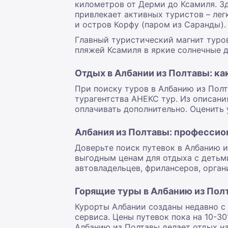
километров от Дерми до Ксамиля. З
привлекает активных туристов – лег
и остров Корфу (паром из Саранды).
Главный туристический магнит туро
пляжей Ксамиля в яркие солнечные д
Отдых в Албании из Полтавы: к
При поиску туров в Албанию из Полт
турагентства АНЕКС тур. Из описания
оплачивать дополнительно. Оценить 
Албания из Полтавы: профессио
Доверьте поиск путевок в Албанию 
выгодным ценам для отдыха с детьми
автовладельцев, фрилансеров, орган
Горящие туры в Албанию из Пол
Курорты Албании созданы недавно с
сервиса. Цены путевок пока на 10-30
Албанию из Полтавы делает отдых н