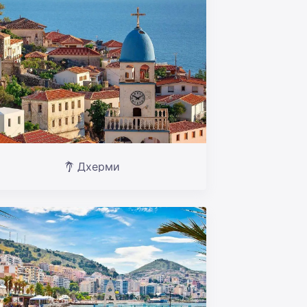
Дхерми