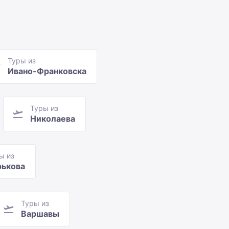
Туры из
Ивано-Франковска
Туры из
Николаева
ы из
рькова
Туры из
Варшавы