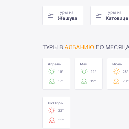
Туры из
Туры из
Жешува
Катовице
ТУРЫ В
АЛБАНИЮ
ПО МЕСЯЦ
Апрель
Май
Июнь
19°
22°
28°
17°
19°
23°
Октябрь
22°
22°