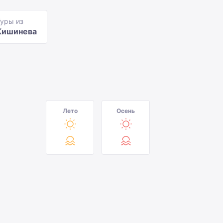
уры из
Кишинева
Лето
Осень