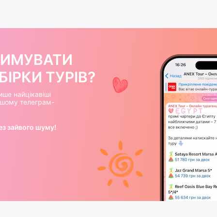
РИМУВАТИ
ІРКИ ТУРІВ?
ише найцікавіші
нашому телеграм-
ез зайвого шуму!