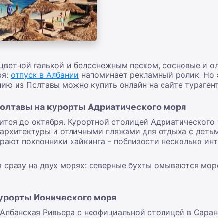
оцветной галькой и белоснежным песком, сосновые и о
ря:
отпуск в Албании
напоминает рекламный ролик. Но эт
нию из Полтавы можно купить онлайн на сайте тураген
Полтавы на курорты Адриатического моря
лится до октября. Курортной столицей Адриатического
архитектуры и отличными пляжами для отдыха с детьм
рают поклонники хайкинга – поблизости несколько и
я сразу на двух морях: северные бухты омываются мо
курорты Ионического моря
 Албанская Ривьера с неофициальной столицей в Саран