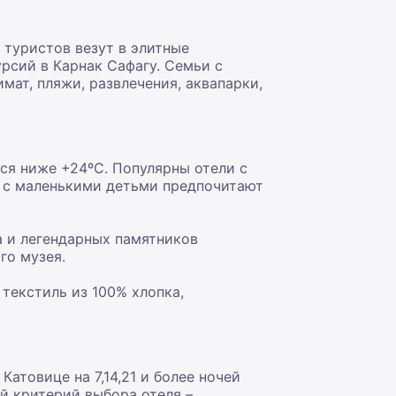
 туристов везут в элитные
рсий в Карнак Сафагу. Семьи с
ат, пляжи, развлечения, аквапарки,
ся ниже +24ºС. Популярны отели с
 с маленькими детьми предпочитают
а и легендарных памятников
го музея.
текстиль из 100% хлопка,
атовице на 7,14,21 и более ночей
й критерий выбора отеля –