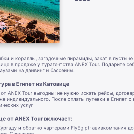
бки и кораллы, загадочные пирамиды, закат в пустыне 
вице в продаже у турагентства ANEX Tour. Подарите се
аузами на дайвинг и бассейны.
ура в Египет из Катовице
 от ANEX Tour выгодны: не нужно искать рейсы, догов
же индивидуального. После оплаты путевки в Египет с
ических услуг
це от ANEX Tour включает:
Хургаду и обратно чартерами FlyEgipt; авиакомпания д
гии, Словакии;