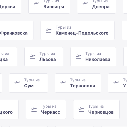
Туры из
Туры из
Церкви
Винницы
Днепра
Туры из
-Франковска
Каменец-Подольского
ры из
Туры из
Туры из
цка
Львова
Николаева
Туры из
Туры из
Т
Сум
Тернополя
У
Туры из
Туры из
цкого
Черкасс
Черновцов