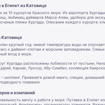
в Египет из Катовице
и на 15 курортов Красного моря. Из аэропорта Хургады
шиш, любимец дайверов Марса-Алам, удобную для экску
чаные пляжи Хургады. Описание каждого курорта: клим
з Катовице
пен круглый год: зимой температура воды не опускает
ко к дайвинг-спотам и морским заповедникам. Семьи
ный вход в море.
руг Хургады расположены поблизости от пустыни, Нил
Царей, Карнак, Луксор, Абу-Симбел, коллекция Каирско
 – шоппинг. Привезите домой манго, специи, домашний 
подводного плавания.
еров и компаний
альность мечту о работе у моря. Путевки в Египет из К
рпораций, фрилансеры, организаторы тренингов. Важны