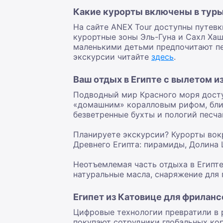
Какие курорты включены в туры 
На сайте ANEX Tour доступны путевк
курортные зоны Эль-Гуна и Сахл Ха
маленькими детьми предпочитают пес
экскурсии читайте
здесь
.
Ваш отдых в Египте с вылетом и
Подводный мир Красного моря досту
«домашним» коралловым рифом, близ
безветренные бухты и пологий песча
Планируете экскурсии? Курорты вок
Древнего Египта: пирамиды, Долина 
Неотъемлемая часть отдыха в Египте
натуральные масла, снаряжение для 
Египет из Катовице для фриланс
Цифровые технологии превратили в ре
покупают сотрудники глобальных ко