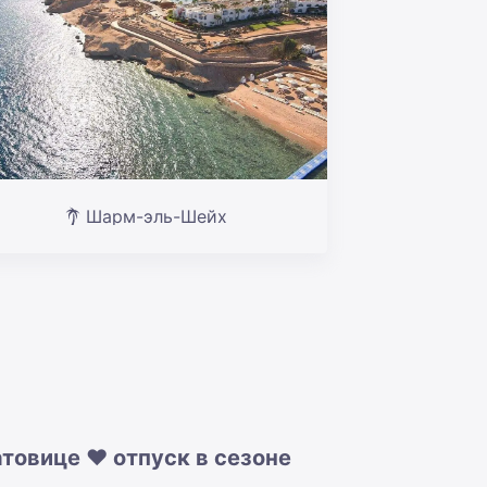
Шарм-эль-Шейх
атовице ❤️ отпуск в сезоне