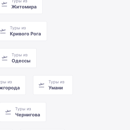
Туры из
Житомира
Туры из
Кривого Рога
Туры из
Одессы
уры из
Туры из
жгорода
Умани
Туры из
Чернигова