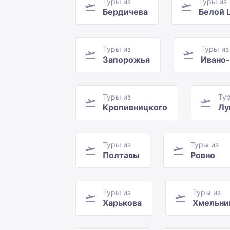
Туры из
Туры из
Бердичева
Белой 
Туры из
Туры из
Запорожья
Ивано
Туры из
Ту
Кропивницкого
Лу
Туры из
Туры из
Полтавы
Ровно
Туры из
Туры из
Харькова
Хмельни