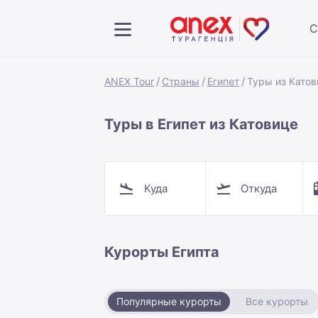
С
ANEX Tour
Страны
Египет
Туры из Катов
Туры в Египет из Катовице
Куда
Откуда
Курорты Египта
Популярные курорты
Все курорты