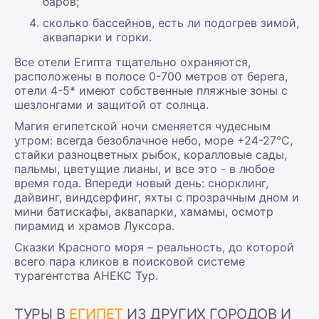
баров;
сколько бассейнов, есть ли подогрев зимой,
аквапарки и горки.
Все отели Египта тщательно охраняются,
расположены в полосе 0-700 метров от берега,
отели 4-5* имеют собственные пляжные зоны с
шезлонгами и защитой от солнца.
Магия египетской ночи сменяется чудесным
утром: всегда безоблачное небо, море +24-27°С,
стайки разноцветных рыбок, коралловые сады,
пальмы, цветущие лианы, и все это - в любое
время года. Впереди новый день: снорклинг,
дайвинг, виндсерфинг, яхты с прозрачным дном и
мини батискафы, аквапарки, хамамы, осмотр
пирамид и храмов Луксора.
Сказки Красного моря – реальность, до которой
всего пара кликов в поисковой системе
турагентства АНЕКС Тур.
ТУРЫ В
ЕГИПЕТ
ИЗ ДРУГИХ ГОРОДОВ И