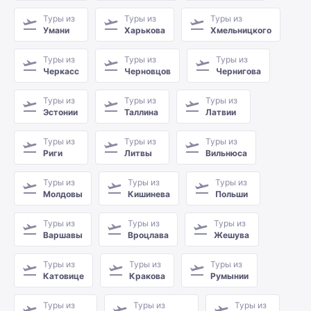
Туры из
Туры из
Туры из
Умани
Харькова
Хмельницкого
Туры из
Туры из
Туры из
Черкасс
Черновцов
Чернигова
Туры из
Туры из
Туры из
Эстонии
Таллина
Латвии
Туры из
Туры из
Туры из
Риги
Литвы
Вильнюса
Туры из
Туры из
Туры из
Молдовы
Кишинева
Польши
Туры из
Туры из
Туры из
Варшавы
Вроцлава
Жешува
Туры из
Туры из
Туры из
Катовице
Кракова
Румынии
Туры из
Туры из
Туры из