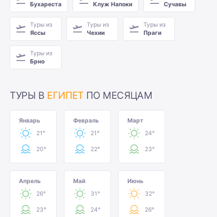
Бухареста
Клуж Напоки
Сучавы
Туры из
Туры из
Туры из
Яссы
Чехии
Праги
Туры из
Брно
ТУРЫ В
ЕГИПЕТ
ПО МЕСЯЦАМ
Январь
Февраль
Март
21°
21°
24°
20°
22°
23°
Апрель
Май
Июнь
26°
31°
32°
23°
24°
26°