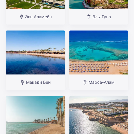
Эль Аламейн
Эль-Гуна
Макади Бей
Марса-Алам