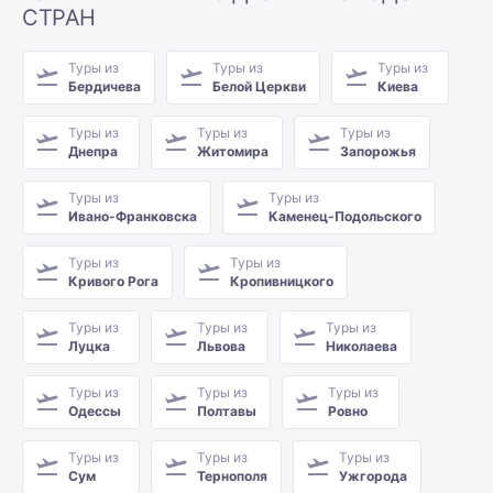
СТРАН
Туры из
Туры из
Туры из
Бердичева
Белой Церкви
Киева
Туры из
Туры из
Туры из
Днепра
Житомира
Запорожья
Туры из
Туры из
Ивано-Франковска
Каменец-Подольского
Туры из
Туры из
Кривого Рога
Кропивницкого
Туры из
Туры из
Туры из
Луцка
Львова
Николаева
Туры из
Туры из
Туры из
Одессы
Полтавы
Ровно
Туры из
Туры из
Туры из
Сум
Тернополя
Ужгорода