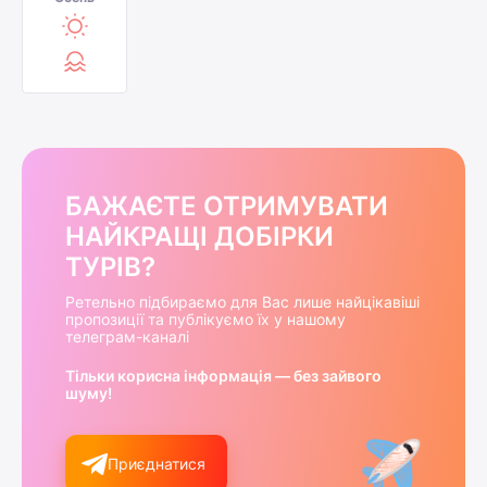
БАЖАЄТЕ ОТРИМУВАТИ
НАЙКРАЩІ ДОБІРКИ
ТУРІВ?
Ретельно підбираємо для Вас лише найцікавіші
пропозиції та публікуємо їх у нашому
телеграм-каналі
Тільки корисна інформація — без зайвого
шуму!
Приєднатися