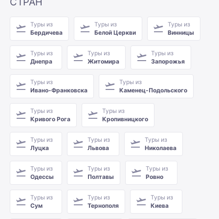
СТРАН
Туры из
Туры из
Туры из
Бердичева
Белой Церкви
Винницы
Туры из
Туры из
Туры из
Днепра
Житомира
Запорожья
Туры из
Туры из
Ивано-Франковска
Каменец-Подольского
Туры из
Туры из
Кривого Рога
Кропивницкого
Туры из
Туры из
Туры из
Луцка
Львова
Николаева
Туры из
Туры из
Туры из
Одессы
Полтавы
Ровно
Туры из
Туры из
Туры из
Сум
Тернополя
Киева