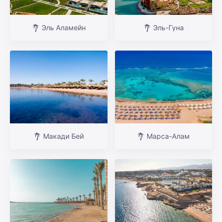
Эль Аламейн
Эль-Гуна
Макади Бей
Марса-Алам