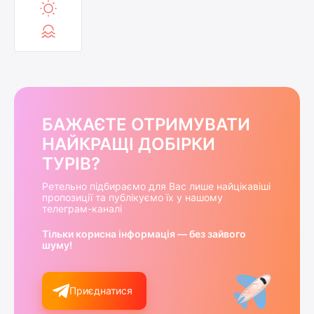
БАЖАЄТЕ ОТРИМУВАТИ
НАЙКРАЩІ ДОБІРКИ
ТУРІВ?
Ретельно підбираємо для Вас лише найцікавіші
пропозиції та публікуємо їх у нашому
телеграм-каналі
Тільки корисна інформація — без зайвого
шуму!
Приєднатися