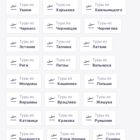
Туры из
Туры из
Туры из
Умани
Харькова
Хмельницкого
Туры из
Туры из
Туры из
Черкасс
Черновцов
Чернигова
Туры из
Туры из
Туры из
Эстонии
Таллина
Латвии
Туры из
Туры из
Туры из
Риги
Литвы
Вильнюса
Туры из
Туры из
Туры из
Молдовы
Кишинева
Польши
Туры из
Туры из
Туры из
Варшавы
Вроцлава
Жешува
Туры из
Туры из
Туры из
Катовице
Кракова
Румынии
Туры из
Туры из
Туры из
Бухареста
Клуж Напоки
Сучавы