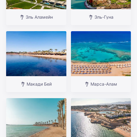
Эль Аламейн
Эль-Гуна
Макади Бей
Марса-Алам