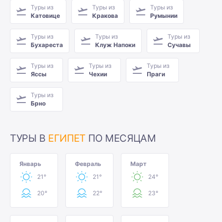
Туры из
Туры из
Туры из
Катовице
Кракова
Румынии
Туры из
Туры из
Туры из
Бухареста
Клуж Напоки
Сучавы
Туры из
Туры из
Туры из
Яссы
Чехии
Праги
Туры из
Брно
ТУРЫ В
ЕГИПЕТ
ПО МЕСЯЦАМ
Январь
Февраль
Март
21°
21°
24°
20°
22°
23°