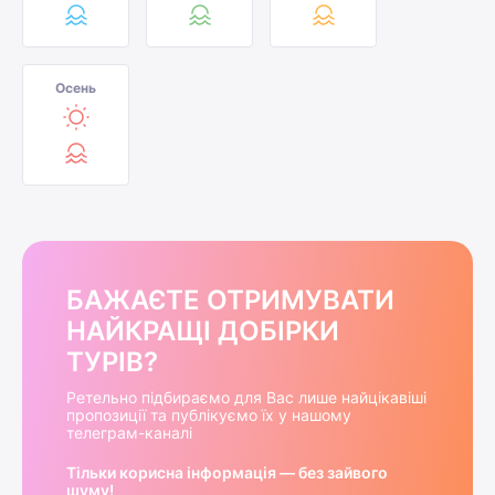
Осень
БАЖАЄТЕ ОТРИМУВАТИ
НАЙКРАЩІ ДОБІРКИ
ТУРІВ?
Ретельно підбираємо для Вас лише найцікавіші
пропозиції та публікуємо їх у нашому
телеграм-каналі
Тільки корисна інформація — без зайвого
шуму!