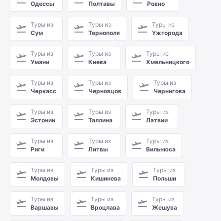
Одессы
Полтавы
Ровно
Туры из
Туры из
Туры из
Сум
Тернополя
Ужгорода
Туры из
Туры из
Туры из
Умани
Киева
Хмельницкого
Туры из
Туры из
Туры из
Черкасс
Черновцов
Чернигова
Туры из
Туры из
Туры из
Эстонии
Таллина
Латвии
Туры из
Туры из
Туры из
Риги
Литвы
Вильнюса
Туры из
Туры из
Туры из
Молдовы
Кишинева
Польши
Туры из
Туры из
Туры из
Варшавы
Вроцлава
Жешува