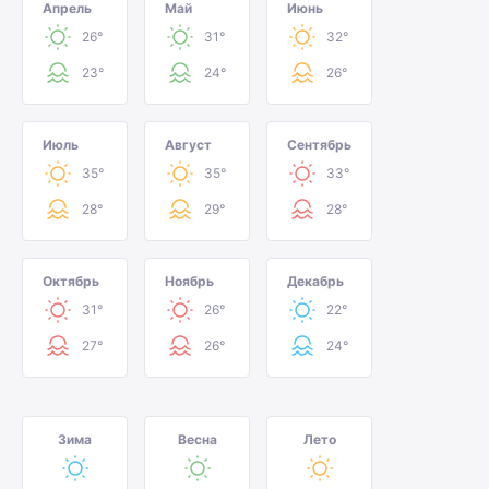
Апрель
Май
Июнь
26°
31°
32°
23°
24°
26°
Июль
Август
Сентябрь
35°
35°
33°
28°
29°
28°
Октябрь
Ноябрь
Декабрь
31°
26°
22°
27°
26°
24°
Зима
Весна
Лето