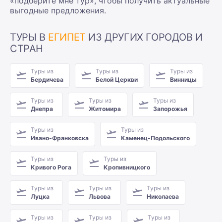
«подберите мне тур», чтобы получить актуальные
выгодные предложения.
ТУРЫ В
ЕГИПЕТ
ИЗ ДРУГИХ ГОРОДОВ И
СТРАН
Туры из
Туры из
Туры из
Бердичева
Белой Церкви
Винницы
Туры из
Туры из
Туры из
Днепра
Житомира
Запорожья
Туры из
Туры из
Ивано-Франковска
Каменец-Подольского
Туры из
Туры из
Кривого Рога
Кропивницкого
Туры из
Туры из
Туры из
Луцка
Львова
Николаева
Туры из
Туры из
Туры из