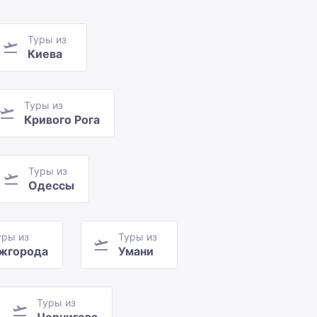
Туры из
Киева
Туры из
Кривого Рога
Туры из
Одессы
уры из
Туры из
жгорода
Умани
Туры из