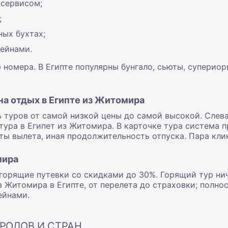
-сервисом;
;
ных бухтах;
ейнами.
номера. В Египте популярны бунгало, сьюты, супериор
а отдых в Египте из Житомира
туров от самой низкой цены до самой высокой. Слева
тура в Египет из Житомира. В карточке тура система 
ты вылета, иная продолжительность отпуска. Пара клик
мира
горящие путевки со скидками до 30%. Горящий тур нич
з Житомира в Египте, от перелета до страховки; полн
ейнами.
РОДОВ И СТРАН