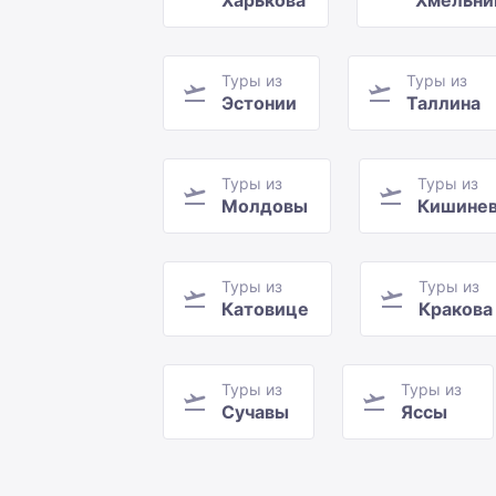
Харькова
Хмельни
Туры из
Туры из
Эстонии
Таллина
Туры из
Туры из
Молдовы
Кишине
Туры из
Туры из
Катовице
Кракова
Туры из
Туры из
Сучавы
Яссы