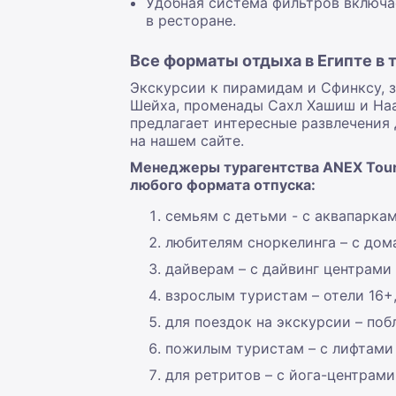
Удобная система фильтров включа
в ресторане.
Все форматы отдыха в Египте в 
Экскурсии к пирамидам и Сфинксу, 
Шейха, променады Сахл Хашиш и Наа
предлагает интересные развлечения 
на нашем сайте.
Менеджеры турагентства ANEX Tour 
любого формата отпуска:
семьям с детьми - с аквапарка
любителям сноркелинга – с до
дайверам – с дайвинг центрами
взрослым туристам – отели 16+
для поездок на экскурсии – по
пожилым туристам – с лифтами 
для ретритов – с йога-центрами