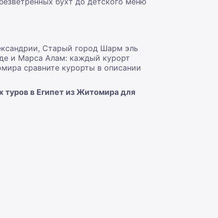
т безветренных бухт до детского меню
ександрии, Старый город Шарм эль
де и Марса Алам: каждый курорт
омира сравните курорты в описании
 туров в Египет из Житомира для