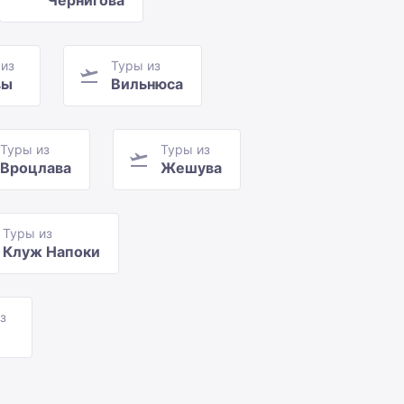
Чернигова
 из
Туры из
вы
Вильнюса
Туры из
Туры из
Вроцлава
Жешува
Туры из
Клуж Напоки
з