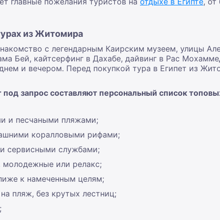
ет главные пожелания туристов на
отдыхе в Египте
, о
турах из Житомира
знакомство с легендарным Каирским музеем, улицы Ал
ма Бей, кайтсерфинг в Дахабе, дайвинг в Рас Мохамме
днем и вечером. Перед покупкой тура в Египет из Жит
под запрос составляют персональный список топовых
ми и песчаными пляжами;
машними коралловыми рифами;
 и сервисными службами;
, молодежные или релакс;
ближе к намеченным целям;
на пляж, без крутых лестниц;
;