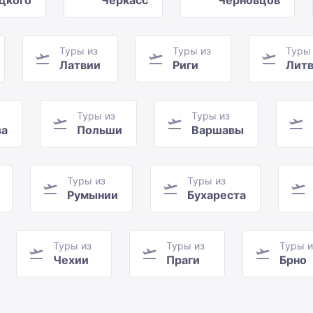
цкого
Черкасс
Черновцов
Туры из
Туры из
Туры
Латвии
Риги
Лит
Туры из
Туры из
ва
Польши
Варшавы
Туры из
Туры из
Румынии
Бухареста
Туры из
Туры из
Туры и
Чехии
Праги
Брно