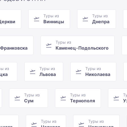
Туры из
Туры из
Церкви
Винницы
Днепра
Туры из
-Франковска
Каменец-Подольского
ры из
Туры из
Туры из
цка
Львова
Николаева
Туры из
Туры из
Т
Сум
Тернополя
У
Туры из
Туры из