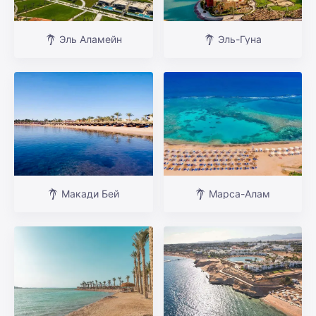
Эль Аламейн
Эль-Гуна
Макади Бей
Марса-Алам