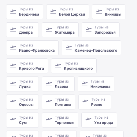
Туры из
Туры из
Туры из
Бердичева
Белой Церкви
Винницы
Туры из
Туры из
Туры из
Днепра
Житомира
Запорожья
Туры из
Туры из
Ивано-Франковска
Каменец-Подольского
Туры из
Туры из
Кривого Рога
Кропивницкого
Туры из
Туры из
Туры из
Луцка
Львова
Николаева
Туры из
Туры из
Туры из
Одессы
Полтавы
Ровно
Туры из
Туры из
Туры из
Сум
Тернополя
Ужгорода
Туры из
Туры из
Туры из