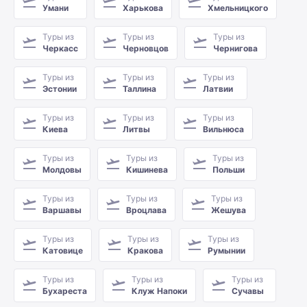
Умани
Харькова
Хмельницкого
Туры из
Туры из
Туры из
Черкасс
Черновцов
Чернигова
Туры из
Туры из
Туры из
Эстонии
Таллина
Латвии
Туры из
Туры из
Туры из
Киева
Литвы
Вильнюса
Туры из
Туры из
Туры из
Молдовы
Кишинева
Польши
Туры из
Туры из
Туры из
Варшавы
Вроцлава
Жешува
Туры из
Туры из
Туры из
Катовице
Кракова
Румынии
Туры из
Туры из
Туры из
Бухареста
Клуж Напоки
Сучавы