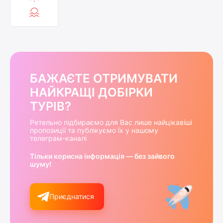
БАЖАЄТЕ ОТРИМУВАТИ
НАЙКРАЩІ ДОБІРКИ
ТУРІВ?
Ретельно підбираємо для Вас лише найцікавіші
пропозиції та публікуємо їх у нашому
телеграм-каналі
Тільки корисна інформація — без зайвого
шуму!
Приєднатися