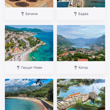
Бечичи
Будва
Герцег Нови
Котор