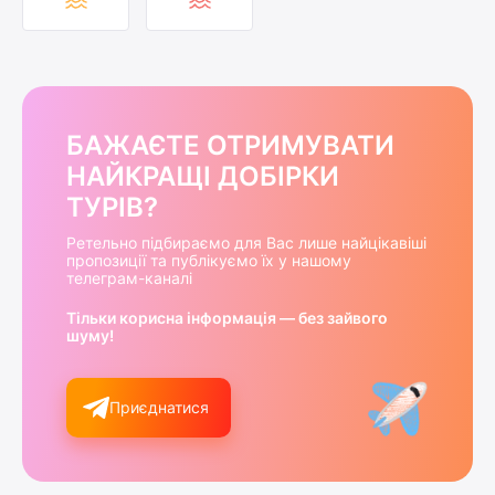
БАЖАЄТЕ ОТРИМУВАТИ
НАЙКРАЩІ ДОБІРКИ
ТУРІВ?
Ретельно підбираємо для Вас лише найцікавіші
пропозиції та публікуємо їх у нашому
телеграм-каналі
Тільки корисна інформація — без зайвого
шуму!
Приєднатися