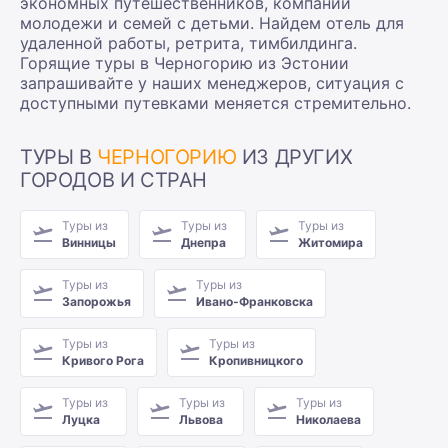
экономных путешественников, компаний
молодежи и семей с детьми. Найдем отель для
удаленной работы, ретрита, тимбилдинга.
Горящие туры в Черногорию из Эстонии
запрашивайте у наших менеджеров, ситуация с
доступными путевками меняется стремительно.
ТУРЫ В
ЧЕРНОГОРИЮ
ИЗ ДРУГИХ
ГОРОДОВ И СТРАН
Туры из
Туры из
Туры из
Винницы
Днепра
Житомира
Туры из
Туры из
Запорожья
Ивано-Франковска
Туры из
Туры из
Кривого Рога
Кропивницкого
Туры из
Туры из
Туры из
Луцка
Львова
Николаева