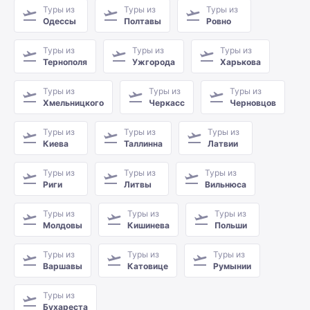
Туры из
Туры из
Туры из
Одессы
Полтавы
Ровно
Туры из
Туры из
Туры из
Тернополя
Ужгорода
Харькова
Туры из
Туры из
Туры из
Хмельницкого
Черкасс
Черновцов
Туры из
Туры из
Туры из
Киева
Таллинна
Латвии
Туры из
Туры из
Туры из
Риги
Литвы
Вильнюса
Туры из
Туры из
Туры из
Молдовы
Кишинева
Польши
Туры из
Туры из
Туры из
Варшавы
Катовице
Румынии
Туры из
Бухареста