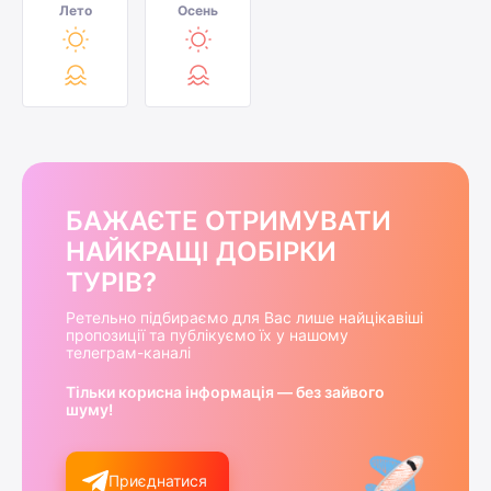
Лето
Осень
БАЖАЄТЕ ОТРИМУВАТИ
НАЙКРАЩІ ДОБІРКИ
ТУРІВ?
Ретельно підбираємо для Вас лише найцікавіші
пропозиції та публікуємо їх у нашому
телеграм-каналі
Тільки корисна інформація — без зайвого
шуму!
Приєднатися