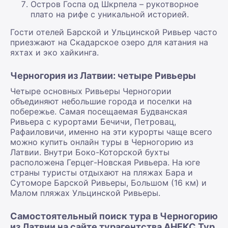
Остров Госпа од Шкрпела – рукотворное
плато на рифе с уникальной историей.
Гости отелей Барской и Ульцинской Ривьер часто
приезжают на Скадарское озеро для катания на
яхтах и эко хайкинга.
Черногория из Латвии: четыре Ривьеры
Четыре основных Ривьеры Черногории
объединяют небольшие города и поселки на
побережье. Самая посещаемая Будванская
Ривьера с курортами Бечичи, Петровац,
Рафаиловичи, именно на эти курорты чаще всего
можно купить онлайн туры в Черногорию из
Латвии. Внутри Боко-Которской бухты
расположена Герцег-Новская Ривьера. На юге
страны туристы отдыхают на пляжах Бара и
Сутоморе Барской Ривьеры, Большом (16 км) и
Малом пляжах Ульцинской Ривьеры.
Самостоятельный поиск тура в Черногорию
из Латвии на сайте турагентства АНЕКС Тур