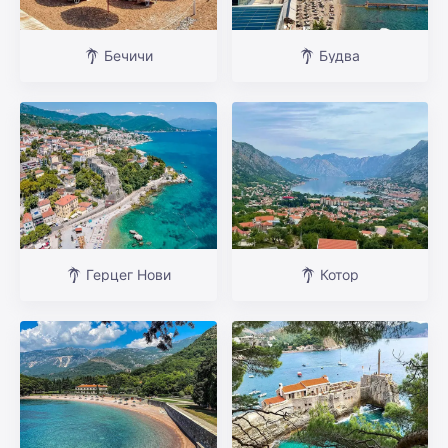
Бечичи
Будва
Герцег Нови
Котор