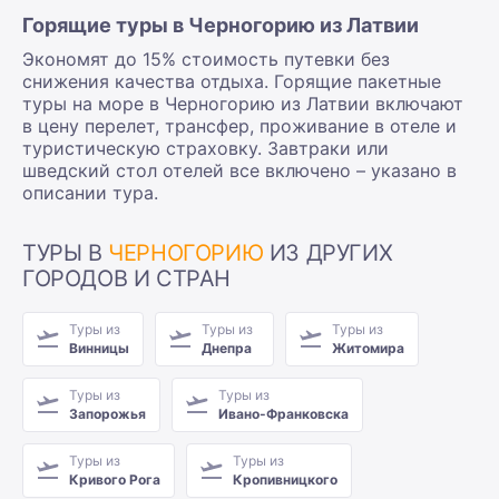
Горящие туры в Черногорию из Латвии
Экономят до 15% стоимость путевки без
снижения качества отдыха. Горящие пакетные
туры на море в Черногорию из Латвии включают
в цену перелет, трансфер, проживание в отеле и
туристическую страховку. Завтраки или
шведский стол отелей все включено – указано в
описании тура.
ТУРЫ В
ЧЕРНОГОРИЮ
ИЗ ДРУГИХ
ГОРОДОВ И СТРАН
Туры из
Туры из
Туры из
Винницы
Днепра
Житомира
Туры из
Туры из
Запорожья
Ивано-Франковска
Туры из
Туры из
Кривого Рога
Кропивницкого