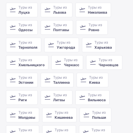
Туры из
Туры из
Туры из
Луцка
Львова
Николаева
Туры из
Туры из
Туры из
Одессы
Полтавы
Ровно
Туры из
Туры из
Туры из
Тернополя
Ужгорода
Харькова
Туры из
Туры из
Туры из
Хмельницкого
Черкасс
Черновцов
Туры из
Туры из
Туры из
Эстонии
Таллинна
Киева
Туры из
Туры из
Туры из
Риги
Литвы
Вильнюса
Туры из
Туры из
Туры из
Молдовы
Кишинева
Польши
Туры из
Туры из
Туры из