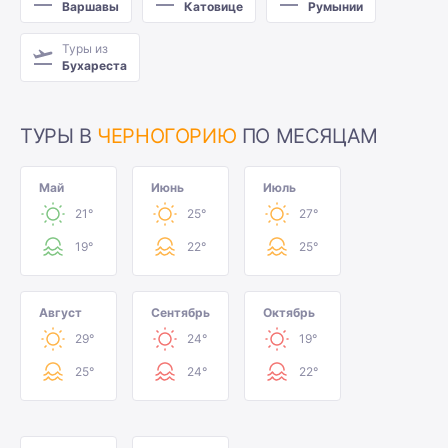
Варшавы
Катовице
Румынии
Туры из
Бухареста
ТУРЫ В
ЧЕРНОГОРИЮ
ПО МЕСЯЦАМ
Май
Июнь
Июль
21°
25°
27°
19°
22°
25°
Август
Сентябрь
Октябрь
29°
24°
19°
25°
24°
22°