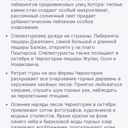
лабиринтов средневековых улиц Котора: теплые
камни стен создают особый микроклимат,
рассеянный солнечный свет придает
урбанистическим пейзажам особое
очарование.
Спелеотуризму дожди не страшны. Лабиринты
пещеры Джалович, самой большой и длинной
пещеры Балкан, откроете у на плато
Пештерска. Спелеотуристы также посещают в
октябре в Черногории пещеры Жупан, Осоя и
Новаковича.
Ретрит-туры на эко-фермы Черногории
раскрывают все очарование горных деревень в
окружении хвойных лесов. Приятно любоваться
озерами, слушать шум горных рек, наблюдать
за перелетными птицами.
Осенние наряды лесов Черногории в октябре
привлекают сотни фотографов, художников и
модных стилистов. Яркие краски на фоне
синего неба и бирюзовой воды горных озер
развивают воображение, подсказывают идеи