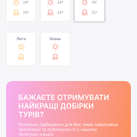
29°
24°
19°
25°
24°
22°
Лето
Осень
БАЖАЄТЕ ОТРИМУВАТИ
НАЙКРАЩІ ДОБІРКИ
ТУРІВ?
Ретельно підбираємо для Вас лише найцікавіші
пропозиції та публікуємо їх у нашому
телеграм-каналі