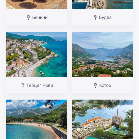
Бечичи
Будва
Герцег Нови
Котор