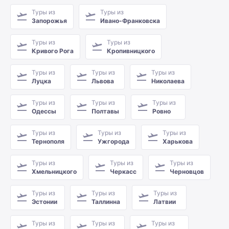
Туры из
Туры из
Запорожья
Ивано-Франковска
Туры из
Туры из
Кривого Рога
Кропивницкого
Туры из
Туры из
Туры из
Луцка
Львова
Николаева
Туры из
Туры из
Туры из
Одессы
Полтавы
Ровно
Туры из
Туры из
Туры из
Тернополя
Ужгорода
Харькова
Туры из
Туры из
Туры из
Хмельницкого
Черкасс
Черновцов
Туры из
Туры из
Туры из
Эстонии
Таллинна
Латвии
Туры из
Туры из
Туры из