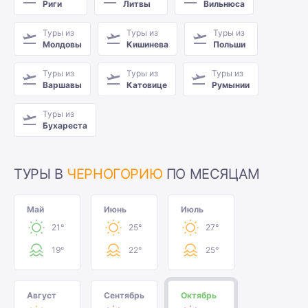
Риги
Литвы
Вильнюса
Туры из
Туры из
Туры из
Молдовы
Кишинева
Польши
Туры из
Туры из
Туры из
Варшавы
Катовице
Румынии
Туры из
Бухареста
ТУРЫ В
ЧЕРНОГОРИЮ
ПО МЕСЯЦАМ
Май
Июнь
Июль
21°
25°
27°
19°
22°
25°
Август
Сентябрь
Октябрь