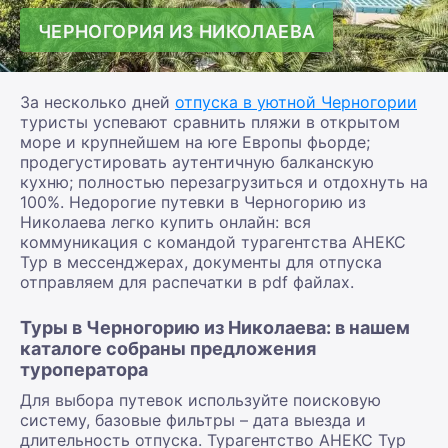
ЧЕРНОГОРИЯ ИЗ НИКОЛАЕВА
За несколько дней
отпуска в уютной Черногории
туристы успевают сравнить пляжи в открытом
море и крупнейшем на юге Европы фьорде;
продегустировать аутентичную балканскую
кухню; полностью перезагрузиться и отдохнуть на
100%. Недорогие путевки в Черногорию из
Николаева легко купить онлайн: вся
коммуникация с командой турагентства АНЕКС
Тур в мессенджерах, документы для отпуска
отправляем для распечатки в pdf файлах.
Туры в Черногорию из Николаева: в нашем
каталоге собраны предложения
туроператора
Для выбора путевок используйте поисковую
систему, базовые фильтры – дата выезда и
длительность отпуска. Турагентство АНЕКС Тур