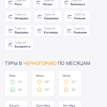
Туры из
Туры из
Туры из
Риги
Литвы
Вильнюса
Туры из
Туры из
Туры из
Молдовы
Кишинева
Польши
Туры из
Туры из
Туры из
Варшавы
Катовице
Румынии
Туры из
Бухареста
ТУРЫ В
ЧЕРНОГОРИЮ
ПО МЕСЯЦАМ
Май
Июнь
Июль
21°
25°
27°
19°
22°
25°
Август
Сентябрь
Октябрь