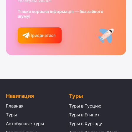
телеграм-каналі
Тільки корисна інформація — без зайвого
шуму!
Приєднатися
Навигация
Туры
Главная
Туры в Турцию
Туры
Туры в Египет
Автобусные туры
Туры в Хургаду