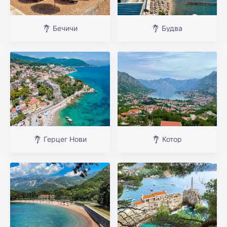
Бечичи
Будва
Герцег Нови
Котор