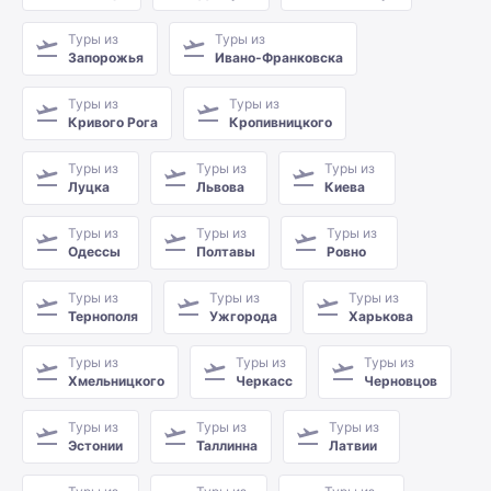
Туры из
Туры из
Запорожья
Ивано-Франковска
Туры из
Туры из
Кривого Рога
Кропивницкого
Туры из
Туры из
Туры из
Луцка
Львова
Киева
Туры из
Туры из
Туры из
Одессы
Полтавы
Ровно
Туры из
Туры из
Туры из
Тернополя
Ужгорода
Харькова
Туры из
Туры из
Туры из
Хмельницкого
Черкасс
Черновцов
Туры из
Туры из
Туры из
Эстонии
Таллинна
Латвии