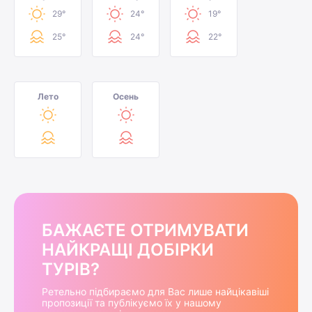
29°
24°
19°
25°
24°
22°
Лето
Осень
БАЖАЄТЕ ОТРИМУВАТИ
НАЙКРАЩІ ДОБІРКИ
ТУРІВ?
Ретельно підбираємо для Вас лише найцікавіші
пропозиції та публікуємо їх у нашому