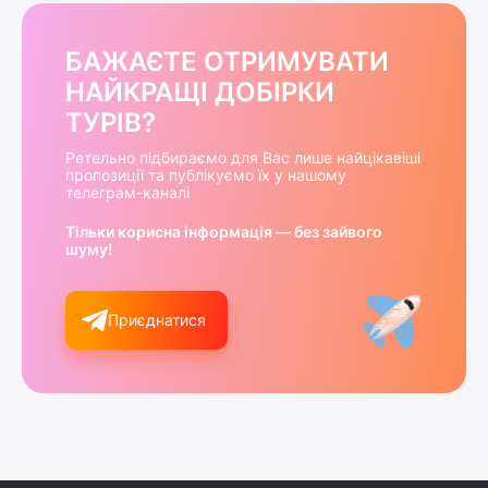
БАЖАЄТЕ ОТРИМУВАТИ
НАЙКРАЩІ ДОБІРКИ
ТУРІВ?
Ретельно підбираємо для Вас лише найцікавіші
пропозиції та публікуємо їх у нашому
телеграм-каналі
Тільки корисна інформація — без зайвого
шуму!
Приєднатися