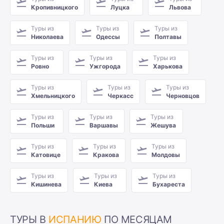
Кропивницкого
Луцка
Львова
Туры из
Туры из
Туры из
Николаева
Одессы
Полтавы
Туры из
Туры из
Туры из
Ровно
Ужгорода
Харькова
Туры из
Туры из
Туры из
Хмельницкого
Черкасс
Черновцов
Туры из
Туры из
Туры из
Польши
Варшавы
Жешува
Туры из
Туры из
Туры из
Катовице
Кракова
Молдовы
Туры из
Туры из
Туры из
Кишинева
Киева
Бухареста
ТУРЫ В
ИСПАНИЮ
ПО МЕСЯЦАМ