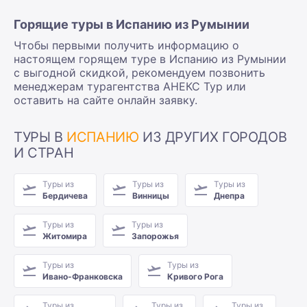
Горящие туры в Испанию из Румынии
Чтобы первыми получить информацию о
настоящем горящем туре в Испанию из Румынии
с выгодной скидкой, рекомендуем позвонить
менеджерам турагентства АНЕКС Тур или
оставить на сайте онлайн заявку.
ТУРЫ В
ИСПАНИЮ
ИЗ ДРУГИХ ГОРОДОВ
И СТРАН
Туры из
Туры из
Туры из
Бердичева
Винницы
Днепра
Туры из
Туры из
Житомира
Запорожья
Туры из
Туры из
Ивано-Франковска
Кривого Рога
Туры из
Туры из
Туры из