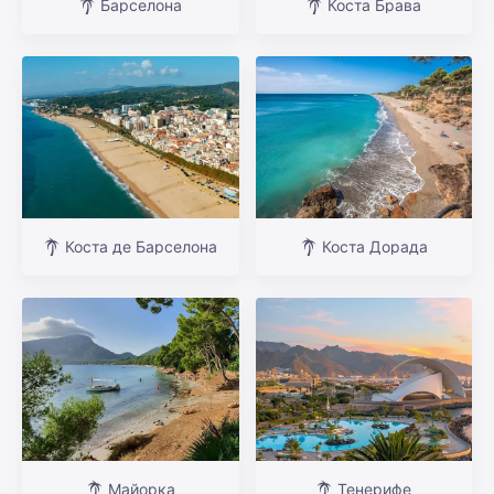
Барселона
Коста Брава
Коста де Барселона
Коста Дорада
Майорка
Тенерифе