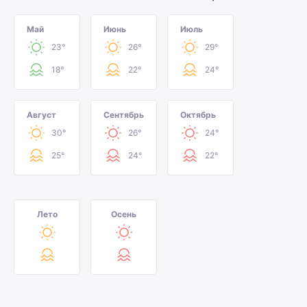
Май
Июнь
Июль
23°
26°
29°
18°
22°
24°
Август
Сентябрь
Октябрь
30°
26°
24°
25°
24°
22°
Лето
Осень