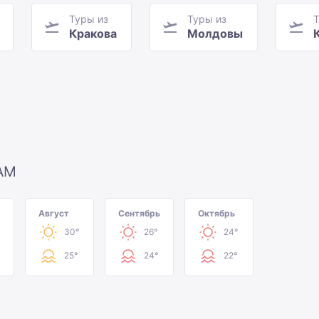
Туры из
Туры из
Т
Кракова
Молдовы
АМ
Август
Сентябрь
Октябрь
30°
26°
24°
25°
24°
22°