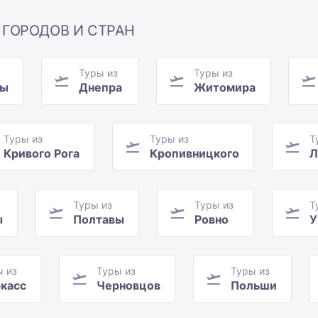
 ГОРОДОВ И СТРАН
Туры из
Туры из
цы
Днепра
Житомира
Туры из
Туры из
Т
Кривого Рога
Кропивницкого
Л
Туры из
Туры из
Т
ы
Полтавы
Ровно
У
ы из
Туры из
Туры из
касс
Черновцов
Польши