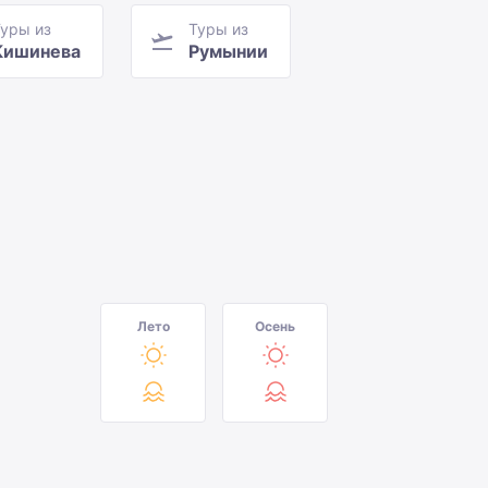
уры из
Туры из
Кишинева
Румынии
Лето
Осень