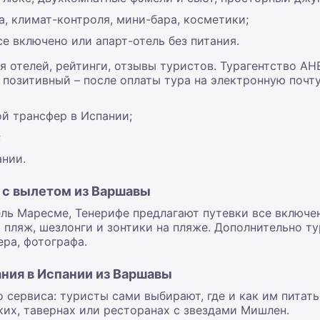
а, климат-контроля, мини-бара, косметики;
се включено или апарт-отель без питания.
я отелей, рейтинги, отзывы туристов. Турагентство АН
позитивный – после оплаты тура на электронную почт
й трансфер в Испании;
;
ании.
и с вылетом из Варшавы
ель Маресме, Тенерифе предлагают путевки все включен
а пляж, шезлонги и зонтики на пляже. Дополнительно т
ера, фотографа.
ания в Испании из Варшавы
сервиса: туристы сами выбирают, где и как им питатьс
их, тавернах или ресторанах с звездами Мишлен.