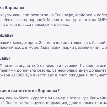
 из Варшавы
тхаусы лакшери резортов на Тенерифе, Майорке и поб
глобальных корпораций. Менеджеры турагентства АНЕ
 в отели класса премиум и делюкс.
аршавы
наших менеджеров. Знаем, в каких отелях есть бассей
пасный вход в море. Аквапарки, парки развлечений, шо
шавы
% ниже стандартной стоимости путевки. Лучшие отели 
аниями до начала сезона. За несколько дней до выле
джера АНЕКС Тур внести вас в лист ожидания, получай
нии с вылетом из Варшавы?
ы, как выбрать курорт или номер в отеле, где ближай
арк? Знаем актуальную информацию, дадим компетентны