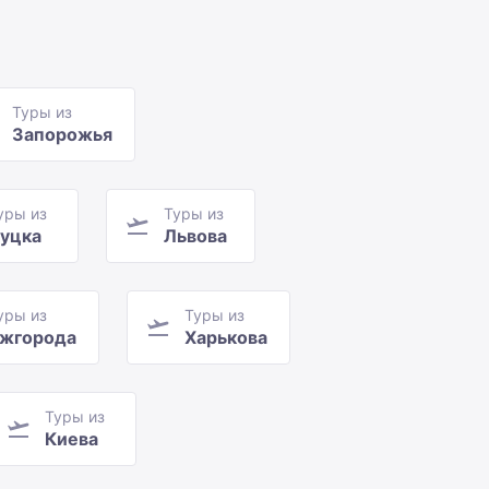
Туры из
Запорожья
уры из
Туры из
уцка
Львова
уры из
Туры из
жгорода
Харькова
Туры из
Киева