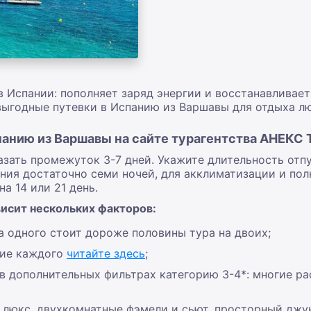
 Испании: пополняет заряд энергии и восстанавливает
выгодные путевки в Испанию из Варшавы для отдыха л
панию из Варшавы на сайте турагентства АНЕКС 
азать промежуток 3-7 дней. Укажите длительность отп
ния достаточно семи ночей, для акклиматизации и пол
а 14 или 21 день.
висит нескольких факторов:
а одного стоит дороже половины тура на двоих;
ние каждого
читайте здесь
;
в дополнительных фильтрах категорию 3-4*: многие ра
р люкс, двухкомнатные фэмели и сьют, просторный джу