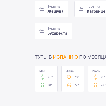
Туры из
Туры из
Жешува
Катовице
Туры из
Бухареста
ТУРЫ В
ИСПАНИЮ
ПО МЕСЯЦ
Май
Июнь
Июль
23°
26°
29°
18°
22°
24°