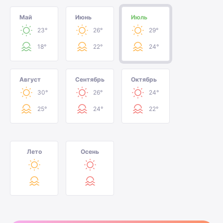
Май
Июнь
Июль
23°
26°
29°
18°
22°
24°
Август
Сентябрь
Октябрь
30°
26°
24°
25°
24°
22°
Лето
Осень