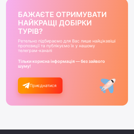
БАЖАЄТЕ ОТРИМУВАТИ
НАЙКРАЩІ ДОБІРКИ
ТУРІВ?
Ретельно підбираємо для Вас лише найцікавіші
пропозиції та публікуємо їх у нашому
телеграм-каналі
Тільки корисна інформація — без зайвого
шуму!
Приєднатися