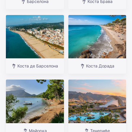
Барселона
Коста Брава
Коста де Барселона
Коста Дорада
Майорка
Тенерифе