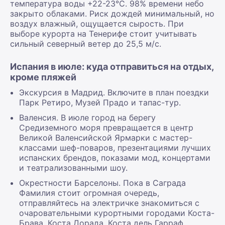
температура воды +22-23°С. 98% времени небо
закрыто облаками. Риск дождей минимальный, но
воздух влажный, ощущается сырость. При
выборе курорта на Тенерифе стоит учитывать
сильный северный ветер до 25,5 м/с.
Испания в июле: куда отправиться на отдых,
кроме пляжей
Экскурсия в Мадрид. Включите в план поездки
Парк Ретиро, Музей Прадо и тапас-тур.
Валенсия. В июле город на берегу
Средиземного моря превращается в центр
Великой Валенсийской Ярмарки с мастер-
классами шеф-поваров, презентациями лучших
испанских брендов, показами мод, концертами
и театрализованными шоу.
Окрестности Барселоны. Пока в Саграда
Фамилия стоит огромная очередь,
отправляйтесь на электричке знакомиться с
очаровательными курортными городами Коста-
Брава, Коста Дорада, Коста дель Гарраф.