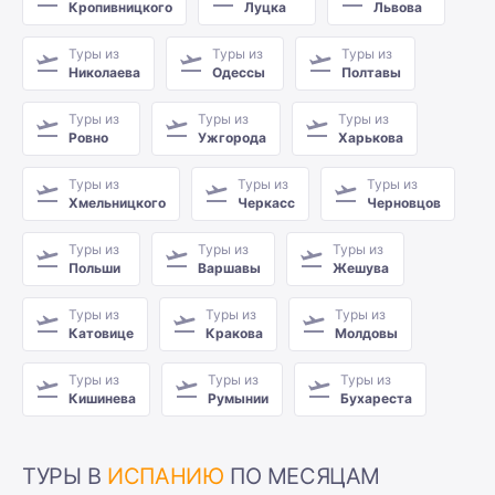
Кропивницкого
Луцка
Львова
Туры из
Туры из
Туры из
Николаева
Одессы
Полтавы
Туры из
Туры из
Туры из
Ровно
Ужгорода
Харькова
Туры из
Туры из
Туры из
Хмельницкого
Черкасс
Черновцов
Туры из
Туры из
Туры из
Польши
Варшавы
Жешува
Туры из
Туры из
Туры из
Катовице
Кракова
Молдовы
Туры из
Туры из
Туры из
Кишинева
Румынии
Бухареста
ТУРЫ В
ИСПАНИЮ
ПО МЕСЯЦАМ