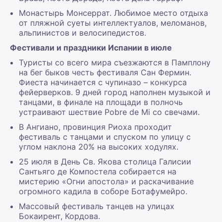
Монастырь Монсеррат. Любимое место отдыха
от пляжной суеты интеллектуалов, меломанов,
альпинистов и велосипедистов.
Фестивали и праздники Испании в июле
Туристы со всего мира съезжаются в Памплону
на бег быков честь фестиваля Сан Фермин.
Фиеста начинается с чупиназо – конкурса
фейерверков. 9 дней город наполнен музыкой и
танцами, в финале на площади в полночь
устраивают шествие Pobre de Mi со свечами.
В Ангиано, провинция Риоха проходит
фестиваль с танцами и спуском по улицу с
углом наклона 20% на высоких ходулях.
25 июля в День Св. Якова столица Галисии
Сантьяго де Компостела собирается на
мистерию «Огни апостола» и раскачивание
огромного кадила в соборе Ботафумейро.
Массовый фестиваль танцев на улицах
Бокаирент, Кордова.