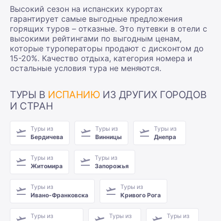
Высокий сезон на испанских курортах
гарантирует самые выгодные предложения
горящих туров – отказные. Это путевки в отели с
высокими рейтингами по выгодным ценам,
которые туроператоры продают с дисконтом до
15-20%. Качество отдыха, категория номера и
остальные условия тура не меняются.
ТУРЫ В
ИСПАНИЮ
ИЗ ДРУГИХ ГОРОДОВ
И СТРАН
Туры из
Туры из
Туры из
Бердичева
Винницы
Днепра
Туры из
Туры из
Житомира
Запорожья
Туры из
Туры из
Ивано-Франковска
Кривого Рога
Туры из
Туры из
Туры из