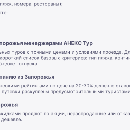
пляж, номера, рестораны);
те;
Запорожья менеджерами АНЕКС Тур
ьных туров с точными ценами и условиями проезда. Д
короткий список базовых критериев: тип пляжа, контин
бюджет отпуска.
спанию из Запорожья
ысокими рейтингами по цене на 20-30% дешевле ставок
е, путевки раскуплены предусмотрительными туристами
орожья
скидками продают по акции, нераспроданные или отказн
 дешевле.