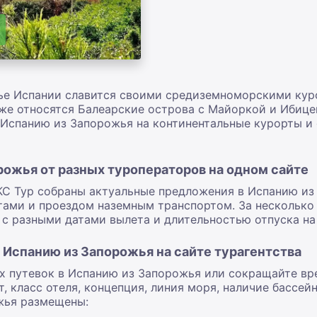
ье Испании славится своими средиземноморскими куро
же относятся Балеарские острова с Майоркой и Ибице
 Испанию из Запорожья на континентальные курорты и
рожья от разных туроператоров на одном сайте
ЕКС Тур собраны актуальные предложения в Испанию и
тами и проездом наземным транспортом. За несколько
 с разными датами вылета и длительностью отпуска на
 Испанию из Запорожья на сайте турагентства
х путевок в Испанию из Запорожья или сокращайте вр
класс отеля, концепция, линия моря, наличие бассейна
жья размещены: