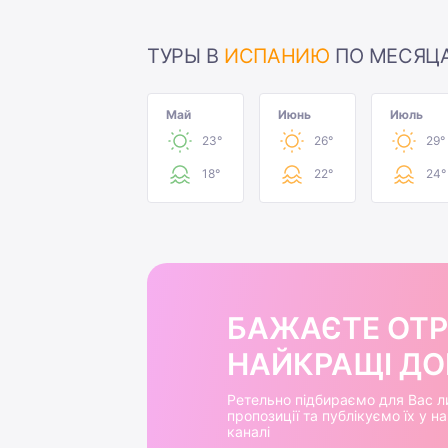
ТУРЫ В
ИСПАНИЮ
ПО МЕСЯЦ
Май
Июнь
Июль
23°
26°
29°
18°
22°
24°
БАЖАЄТЕ ОТ
НАЙКРАЩІ ДОБ
Ретельно підбираємо для Вас л
пропозиції та публікуємо їх у 
каналі