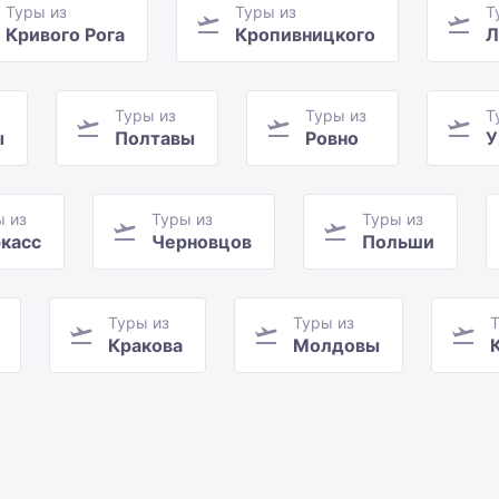
Туры из
Туры из
Т
Кривого Рога
Кропивницкого
Л
Туры из
Туры из
Т
ы
Полтавы
Ровно
У
ы из
Туры из
Туры из
касс
Черновцов
Польши
Туры из
Туры из
Т
Кракова
Молдовы