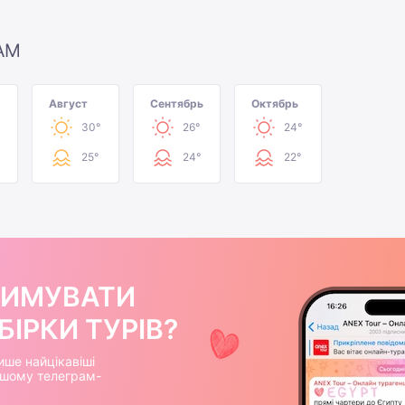
АМ
Август
Сентябрь
Октябрь
30°
26°
24°
25°
24°
22°
РИМУВАТИ
ІРКИ ТУРІВ?
ише найцікавіші
нашому телеграм-