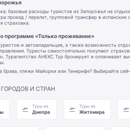
апорожья
ка: базовые расходы туристов из Запорожья на отдыхе
ура проезд / перелет, групповой трансфер в испанские 
я страховка.
по программе «Только проживание»
ристов и автовладельцев, а также возможность отдох
аправления. Туристы самостоятельно покупают страхо
ю. Турагентство АНЕКС Тур бронирует и оплачивает в
ы.
та брава, пляжи Майорки или Тенерифе? Выбирайте сейч
 ГОРОДОВ И СТРАН
Туры из
Туры из
цы
Днепра
Житомира