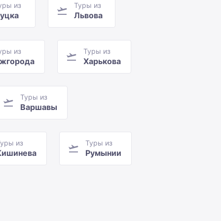
уры из
Туры из
уцка
Львова
уры из
Туры из
жгорода
Харькова
Туры из
Варшавы
уры из
Туры из
Кишинева
Румынии