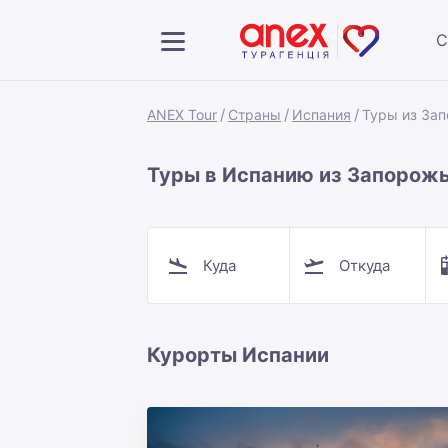
С
ANEX Tour
Страны
Испания
Туры из За
Туры в Испанию из Запорож
Куда
Откуда
Курорты Испании