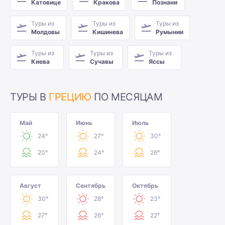
Катовице
Кракова
Познани
Туры из
Туры из
Туры из
Молдовы
Кишинева
Румынии
Туры из
Туры из
Туры из
Киева
Сучавы
Яссы
ТУРЫ В
ГРЕЦИЮ
ПО МЕСЯЦАМ
Май
Июнь
Июль
24°
27°
30°
20°
24°
26°
Август
Сентябрь
Октябрь
30°
28°
23°
27°
26°
22°