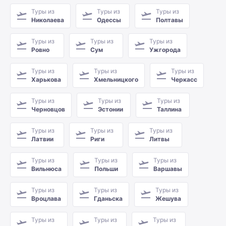
Туры из
Туры из
Туры из
Николаева
Одессы
Полтавы
Туры из
Туры из
Туры из
Ровно
Сум
Ужгорода
Туры из
Туры из
Туры из
Харькова
Хмельницкого
Черкасс
Туры из
Туры из
Туры из
Черновцов
Эстонии
Таллина
Туры из
Туры из
Туры из
Латвии
Риги
Литвы
Туры из
Туры из
Туры из
Вильнюса
Польши
Варшавы
Туры из
Туры из
Туры из
Вроцлава
Гданьска
Жешува
Туры из
Туры из
Туры из