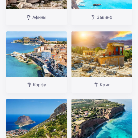
Афины
Закинф
Корфу
Крит