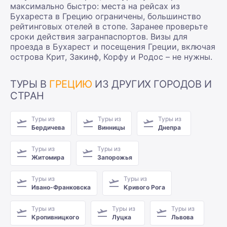
максимально быстро: места на рейсах из
Бухареста в Грецию ограничены, большинство
рейтинговых отелей в стопе. Заранее проверьте
сроки действия загранпаспортов. Визы для
проезда в Бухарест и посещения Греции, включая
острова Крит, Закинф, Корфу и Родос – не нужны.
ТУРЫ В
ГРЕЦИЮ
ИЗ ДРУГИХ ГОРОДОВ И
СТРАН
Туры из
Туры из
Туры из
Бердичева
Винницы
Днепра
Туры из
Туры из
Житомира
Запорожья
Туры из
Туры из
Ивано-Франковска
Кривого Рога
Туры из
Туры из
Туры из
Кропивницкого
Луцка
Львова