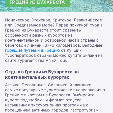
ГРЕЦИЯ ИЗ БУХАРЕСТА
Ионическое, Эгейское, Критское, Левантийское
или Средиземное море? Перед покупкой тура в
Грецию из Бухареста стоит сравнить
особенности разных курортов на
континентальной и островной части страны с
береговой линией 13776 километров. Выгодные
горящие путевки в Грецию
от лучших
туроператоров страны можно купить онлайн на
сайте турагентства ANEX Tour.
Отдых в Греции из Бухареста на
континентальных курортах
Аттика, Пелопоннес, Салоники, Халкидики –
самые популярные туристические направления в
Греции с вылетом из Бухареста. Выбирайте
курорт под любимый формат отпуска:
насыщенная экскурсионная программа с
посещением античных городов, гастротуризм,