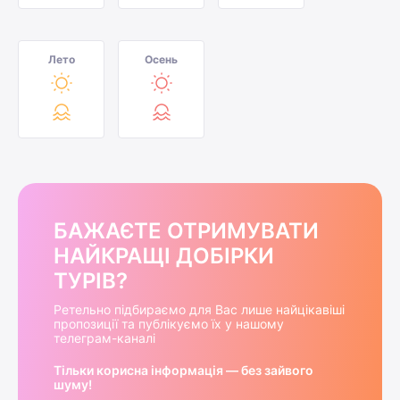
Лето
Осень
БАЖАЄТЕ ОТРИМУВАТИ
НАЙКРАЩІ ДОБІРКИ
ТУРІВ?
Ретельно підбираємо для Вас лише найцікавіші
пропозиції та публікуємо їх у нашому
телеграм-каналі
Тільки корисна інформація — без зайвого
шуму!