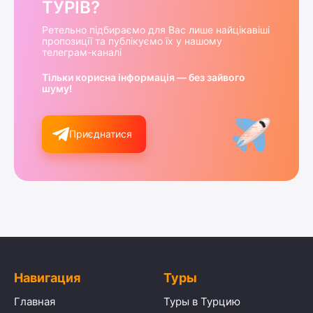
ТУРІВ?
Ретельно підбираємо для Вас лише найцікавіші
пропозиції та публікуємо їх у нашому
телеграм-каналі
Тільки корисна інформація — без зайвого
шуму!
Приєднатися
Навигация
Туры
Главная
Туры в Турцию