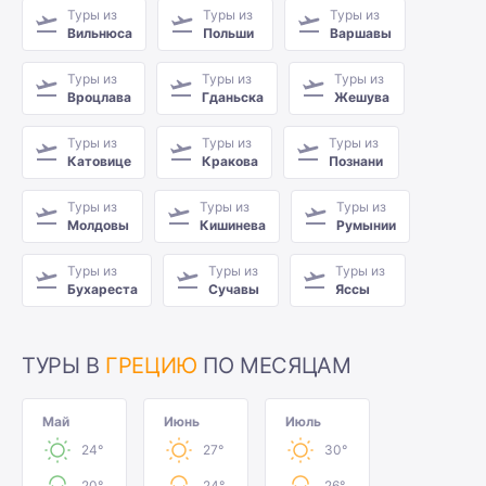
Туры из
Туры из
Туры из
Вильнюса
Польши
Варшавы
Туры из
Туры из
Туры из
Вроцлава
Гданьска
Жешува
Туры из
Туры из
Туры из
Катовице
Кракова
Познани
Туры из
Туры из
Туры из
Молдовы
Кишинева
Румынии
Туры из
Туры из
Туры из
Бухареста
Сучавы
Яссы
ТУРЫ В
ГРЕЦИЮ
ПО МЕСЯЦАМ
Май
Июнь
Июль
24°
27°
30°
20°
24°
26°