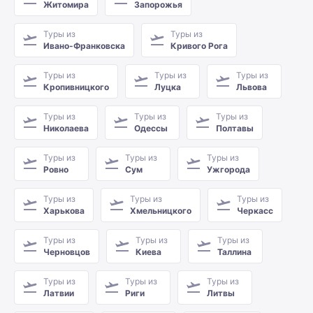
Житомира
Запорожья
Туры из
Туры из
Ивано-Франковска
Кривого Рога
Туры из
Туры из
Туры из
Кропивницкого
Луцка
Львова
Туры из
Туры из
Туры из
Николаева
Одессы
Полтавы
Туры из
Туры из
Туры из
Ровно
Сум
Ужгорода
Туры из
Туры из
Туры из
Харькова
Хмельницкого
Черкасс
Туры из
Туры из
Туры из
Черновцов
Киева
Таллина
Туры из
Туры из
Туры из
Латвии
Риги
Литвы