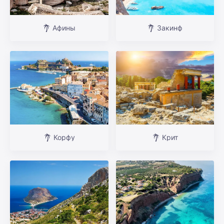
Афины
Закинф
Корфу
Крит