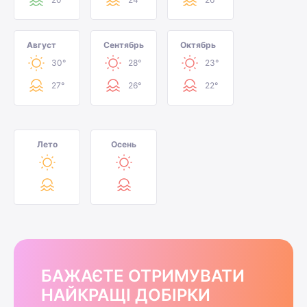
Август
Сентябрь
Октябрь
30°
28°
23°
27°
26°
22°
Лето
Осень
БАЖАЄТЕ ОТРИМУВАТИ
НАЙКРАЩІ ДОБІРКИ