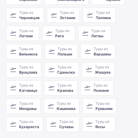
Туры из
Туры из
Туры из
Черновцов
Эстонии
Таллина
Туры из
Туры из
Туры из
Латвии
Риги
Литвы
Туры из
Туры из
Туры из
Вильнюса
Польши
Варшавы
Туры из
Туры из
Туры из
Вроцлава
Гданьска
Жешува
Туры из
Туры из
Туры из
Катовице
Кракова
Познани
Туры из
Туры из
Туры из
Молдовы
Кишинева
Румынии
Туры из
Туры из
Туры из
Бухареста
Сучавы
Яссы