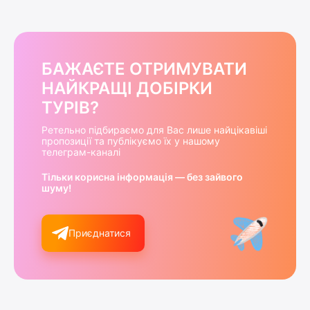
БАЖАЄТЕ ОТРИМУВАТИ
НАЙКРАЩІ ДОБІРКИ
ТУРІВ?
Ретельно підбираємо для Вас лише найцікавіші
пропозиції та публікуємо їх у нашому
телеграм-каналі
Тільки корисна інформація — без зайвого
шуму!
Приєднатися