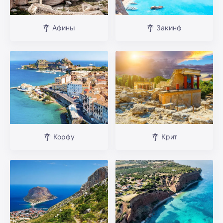
Афины
Закинф
Корфу
Крит