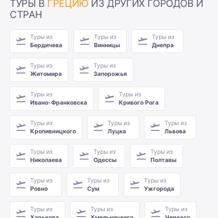
ТУРЫ В
ГРЕЦИЮ
ИЗ ДРУГИХ ГОРОДОВ И
СТРАН
Туры из
Туры из
Туры из
Бердичева
Винницы
Днепра
Туры из
Туры из
Житомира
Запорожья
Туры из
Туры из
Ивано-Франковска
Кривого Рога
Туры из
Туры из
Туры из
Кропивницкого
Луцка
Львова
Туры из
Туры из
Туры из
Николаева
Одессы
Полтавы
Туры из
Туры из
Туры из
Ровно
Сум
Ужгорода
Туры из
Туры из
Туры из
Харькова
Хмельницкого
Черкасс