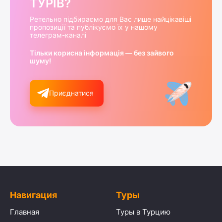
ТУРІВ?
Ретельно підбираємо для Вас лише найцікавіші
пропозиції та публікуємо їх у нашому
телеграм-каналі
Тільки корисна інформація — без зайвого
шуму!
Приєднатися
Навигация
Туры
Главная
Туры в Турцию