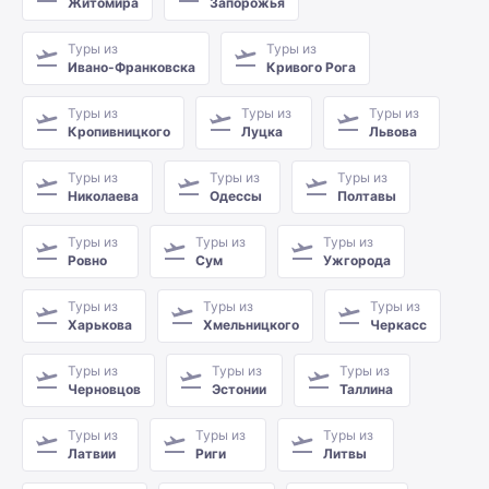
Житомира
Запорожья
Туры из
Туры из
Ивано-Франковска
Кривого Рога
Туры из
Туры из
Туры из
Кропивницкого
Луцка
Львова
Туры из
Туры из
Туры из
Николаева
Одессы
Полтавы
Туры из
Туры из
Туры из
Ровно
Сум
Ужгорода
Туры из
Туры из
Туры из
Харькова
Хмельницкого
Черкасс
Туры из
Туры из
Туры из
Черновцов
Эстонии
Таллина
Туры из
Туры из
Туры из
Латвии
Риги
Литвы