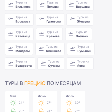
Туры из
Туры из
Туры из
Вильнюса
Польши
Варшавы
Туры из
Туры из
Туры из
Вроцлава
Гданьска
Жешува
Туры из
Туры из
Туры из
Катовице
Кракова
Познани
Туры из
Туры из
Туры из
Молдовы
Кишинева
Румынии
Туры из
Туры из
Туры из
Бухареста
Сучавы
Яссы
ТУРЫ В
ГРЕЦИЮ
ПО МЕСЯЦАМ
Май
Июнь
Июль
24°
27°
30°
20°
24°
26°