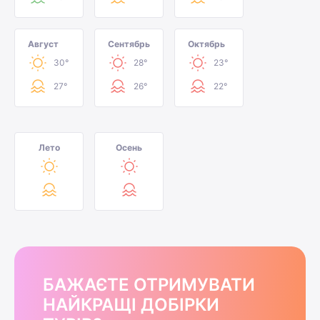
Август
Сентябрь
Октябрь
30°
28°
23°
27°
26°
22°
Лето
Осень
БАЖАЄТЕ ОТРИМУВАТИ
НАЙКРАЩІ ДОБІРКИ