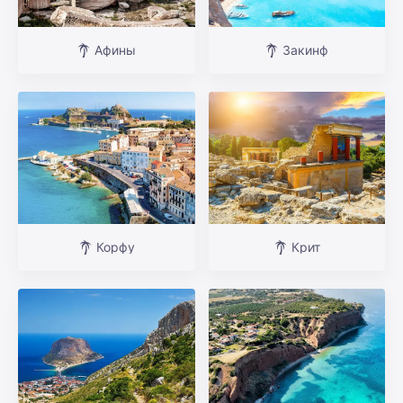
Афины
Закинф
Корфу
Крит