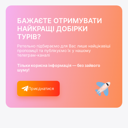
БАЖАЄТЕ ОТРИМУВАТИ
НАЙКРАЩІ ДОБІРКИ
ТУРІВ?
Ретельно підбираємо для Вас лише найцікавіші
пропозиції та публікуємо їх у нашому
телеграм-каналі
Тільки корисна інформація — без зайвого
шуму!
Приєднатися