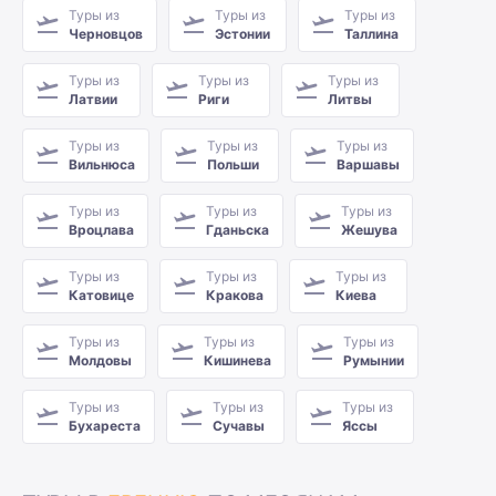
Туры из
Туры из
Туры из
Черновцов
Эстонии
Таллина
Туры из
Туры из
Туры из
Латвии
Риги
Литвы
Туры из
Туры из
Туры из
Вильнюса
Польши
Варшавы
Туры из
Туры из
Туры из
Вроцлава
Гданьска
Жешува
Туры из
Туры из
Туры из
Катовице
Кракова
Киева
Туры из
Туры из
Туры из
Молдовы
Кишинева
Румынии
Туры из
Туры из
Туры из
Бухареста
Сучавы
Яссы