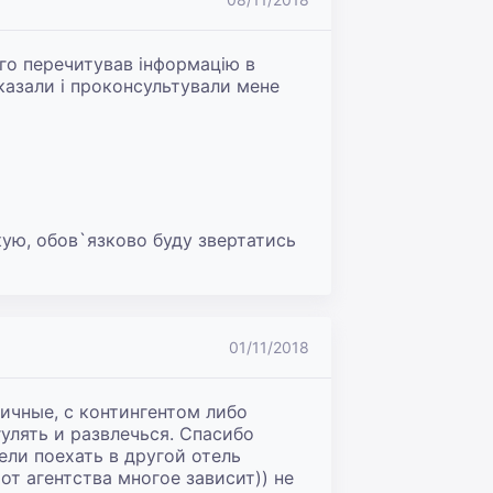
вго перечитував інформацію в 
зказали і проконсультували мене 
кую, обов`язково буду звертатись 
01/11/2018
личные, с контингентом либо 
улять и развлечься. Спасибо 
ли поехать в другой отель 
т агентства многое зависит)) не 