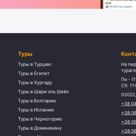
Туры
Конт
Туры в Турцию
На пер
тураге
Туры в Египет
Пн - Пт
Туры в Хургаду
Сб: 11:
Туры в Шарм эль Шейх
03022,
Туры в Болгарию
+38 0
Туры в Испанию
+38 06
Туры в Черногорию
+38 09
Туры в Доминикану
+38 06