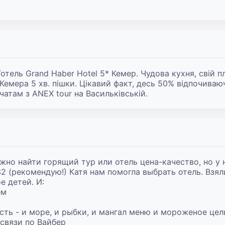
Готель Grand Haber Hotel 5* Кемер. Чудова кухня, свій пл
Кемера 5 хв. пішки. Цікавий факт, десь 50% відпочиваюч
чатам з ANEX tour на Васильківській.
но найти горящий тур или отель цена-качество, но у н
 (рекомендую!) Катя нам помогла выбрать отель. Взяли 
 детей. И:

м

сть - и море, и рыбки, и мангал меню и мороженое целы
 связи по Вайбер
