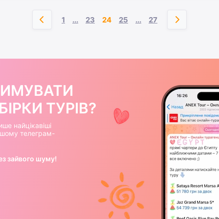
1
...
23
24
25
...
27
РИМУВАТИ
ІРКИ ТУРІВ?
ише найцікавіші
нашому телеграм-
ез зайвого шуму!