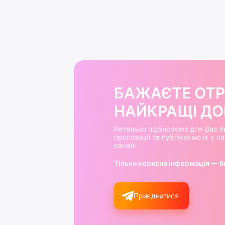
БАЖАЄТЕ ОТ
НАЙКРАЩІ ДОБ
Ретельно підбираємо для Вас л
пропозиції та публікуємо їх у 
каналі
Тільки корисна інформація — б
Приєднатися