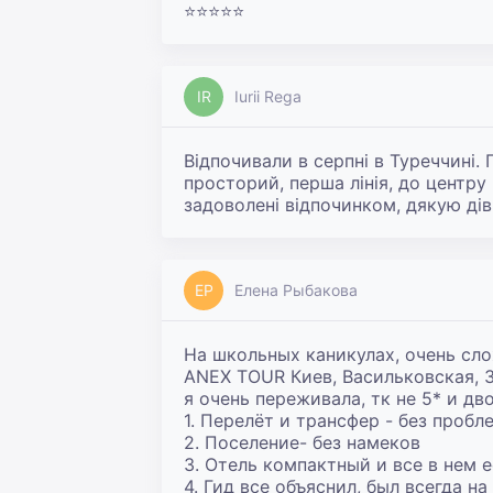
⭐️⭐️⭐️⭐️⭐️
IR
Iurii Rega
Відпочивали в серпні в Туреччині. 
просторий, перша лінія, до центру 
задоволені відпочинком, дякую дів
ЕР
Елена Рыбакова
На школьных каникулах, очень слож
ANEX TOUR Киев, Васильковская, 32
я очень переживала, тк не 5* и двое
1. Перелёт и трансфер - без пробле
2. Поселение- без намеков

3. Отель компактный и все в нем е
4. Гид все объяснил, был всегда на