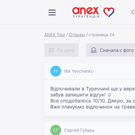
С
ANEX Tour
Отзывы
страница 24
По дате
Сначала с фото
IY
Illia Yevchenko
Відпочивали в Туреччині ще у вере
забув залишити відгук! ☺️

Все сподобалось 10/10. Дякую, за о
Вже плануємо відпочинок на траве
СГ
Сергей Губарь