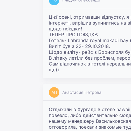
Цієї осені, отримавши відпустку, 
інтернеті, вирішив зупинитись на в
щодо поїздки!

ТЕПЕР ПРО ПОЇЗДКУ:

Готель- Labranda royal makadi bay (
Виліт був з 22- 29.10.2018.

Щодо виліту- рейс з Борисполя був
В літаку летіли без проблем, персо
Сам відпочинок в готелі нереальни
ще))
АП
Анастасия Петрова
Отдыхали в Хургаде в отеле hawaii
повезло, либо действительно сюда 
нашему менеджеру Васильковская 3
отговорила, поехали знакомые туда