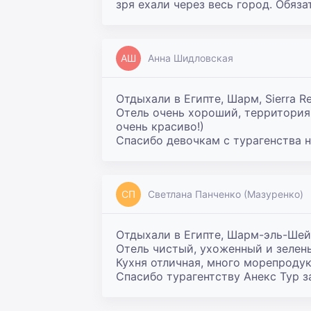
зря ехали через весь город. Обяз
АШ
Анна Шидловская
Отдыхали в Египте, Шарм, Sierra Res
Отель очень хороший, территория 
очень красиво!)

Спасибо девочкам с турагенства н
СП
Светлана Панченко (Мазуренко)
Отдыхали в Египте, Шарм-эль-Шейх,
Отель чистый, ухоженный и зелены
Кухня отличная, много морепродук
Спасибо турагентству Анекс Тур з