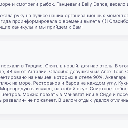
 море и смотрели рыбок. Танцевали Bally Dance, весело 
ержала руку на пульсе наших организационных моментов:
гида проинформировала о времени вылета )))! Спасибо 
ющие каникулы и мы прийдем к Вам!
поехали в Турцию. Опять в новый, для нас отель. В этот 
де, 48 км от Анталии. Спасибо девушкам из Anex Tour. 
ентировано на немцев, которых в отеле 90%. Аквапарк п
ляж на море. Ресторанов и баров на каждом углу. Кухн
Морепродукты и мясо, на любой вкус. Спиртное любое, г
центров. Можно поехать в Манавгат или в Сиде и посет
ь развалин- не пожалеет. В целом отдых удался отлич