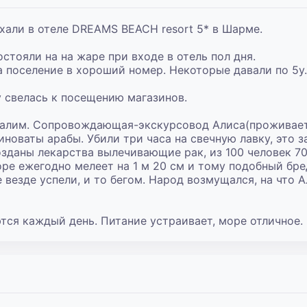
хали в отеле DREAMS BEACH resort 5* в Шарме.

стояли на на жаре при входе в отель пол дня.

а поселение в хороший номер. Некоторые давали по 5у.е
у свелась к посещению магазинов.

салим. Сопровождающая-экскурсовод Алиса(проживает 
новаты арабы. Убили три часа на свечную лавку, это з
озданы лекарства вылечивающие рак, из 100 человек 70
ре ежегодно мелеет на 1 м 20 см и тому подобный бред
е везде успели, и то бегом. Народ возмущался, на что 
тся каждый день. Питание устраивает, море отличное.