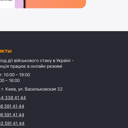
акты
іод дії військового стану в Україні -
нція працює в онлайн режимі
: 10:00 – 19:00
00 – 16:00
 г. Киев, ул. Васильковская 32
44 338 41 44
6 591 41 44
6 591 41 44
3 591 41 44