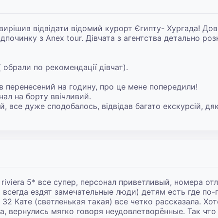
я вирішив відвідати відомий курорт Єгипту- Хургада! До
ідпочинку з Anex tour. Дівчата з агентства детально ро
 обрали по рекомендації дівчат).

 перенесений на годину, про це мене попередили!

нал на борту ввічливий.

й, все дуже сподобалось, відвідав багато екскурсій, дя
 riviera 5* все супер, персонал приветливый, номера от
всегда ездят замечательные люди) детям есть где по-г
2 Кате (светленькая такая) все четко рассказала. Хоте
, вернулись мягко говоря неудовлетворённые. Так что о