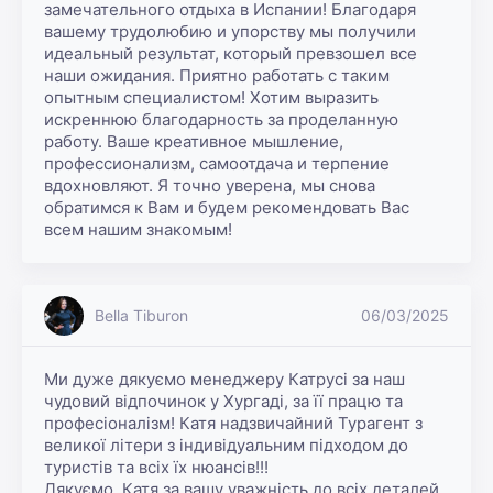
замечательного отдыха в Испании! Благодаря 
вашему трудолюбию и упорству мы получили 
идеальный результат, который превзошел все 
наши ожидания. Приятно работать с таким 
опытным специалистом! Хотим выразить 
искреннюю благодарность за проделанную 
работу. Ваше креативное мышление, 
профессионализм, самоотдача и терпение 
вдохновляют. Я точно уверена, мы снова 
обратимся к Вам и будем рекомендовать Вас 
всем нашим знакомым! 
Bella Tiburon
06/03/2025
Ми дуже дякуємо менеджеру Катрусі за наш 
чудовий відпочинок у Хургаді, за її працю та 
професіоналізм! Катя надзвичайний Турагент з 
великої літери з індивідуальним підходом до 
туристів та всіх їх нюансів!!!

Дякуємо, Катя за вашу уважність до всіх деталей 