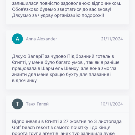
залишилася повністю задоволеною відпочинком. 
Обов’язково будемо звертатися до вас знову! 
Дякуємо за чудову організацію подорожі!
Anna Alexander
21/11/2024
Дякую Валерії за чудово Підібранний готель в 
Єгипті, у мене було багато умов , так як я раніше 
працювала в Шарм ель Шейху, але вона змогла 
знайти для мене кращю бухту для плавання і 
відпочинку
Таня Гапей
10/11/2024
Відпочивали в Єгипті з 27 жовтня по 3 листопада. 
Golf beach resort.з самого початку і до кінця 
робота групи агентів  анех тур залишила дуже 