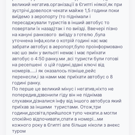
великий негатив.організації в Єгипті ніякої,як при 
зустрічі,довелося чекати майже 1,5 години поки 
виїдемо з аеропорту (то піднімали і 
пересаджували туристів в інший автобус то 
повертали їх назад)так і по виїзді. Ввечері пізно 
на кануні ранкового  виїзду з готелю ,була 
уточнена інфа,коли о котрій годині нас має 
забрати автобус в аеропорт,було проінформовано 
нас шо змін у вильоті немає і має приїхати 
автобус о 4:50 ранку.ми ,всі туристи були готові 
на ресепшені  о цій годині,здані ключі від 
номерів.....і як оказалось пізніше,рейс 
перенесли,і за нами має приїхати автобус о 8 
годині ранку.

По перше це великий мінус і негатив,ніхто не 
попередив,дзвонили гіду він не піднімав 
слухавки,дізналися інфу від іншого автобуса який 
приїхав за іншими  туристами. Отож,три 
години,досвіта,прийшлося тупо чекати.а могли 
спокійно відпочивати,спати в номері...ми 
кожного року в Єгипті але більше ніколи з анекс 
туром