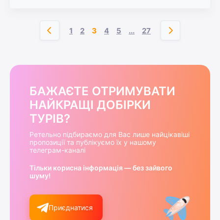
1
2
3
4
5
...
27
БАЖАЄТЕ ОТРИМУВАТИ
НАЙКРАЩІ ДОБІРКИ
ТУРІВ?
Ретельно підбираємо для Вас лише найцікавіші
пропозиції та публікуємо їх у нашому
телеграм-каналі
Тільки корисна інформація — без зайвого
шуму!
Приєднатися