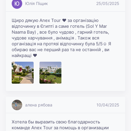
Юлія Піщик
25/05/2025
Щиро дякую Anex Tour ❤️ за організацію 
відпочинку в Єгипті а саме готель (Sol Y Mar 
Naama Bay) , все було чудово , гарний готель, 
чудове харчування , анімація . Також вся 
організація на протязі відпочинку була 5/5☺️ Я 
обираю вас не перший раз та не останній , ви 
найкращі ❤️
алена рябова
10/04/2025
Хотела бы выразить свою благодарность 
команде Anex Tour за помощь в организации 