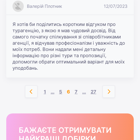
Валерій Плотник
12/07/2023
Я хотів би поділитись коротким відгуком про 
турагенцію, з якою я мав чудовий досвід. Від 
самого початку спілкування зі співробітниками 
агенції, я відчував професіоналізм і уважність до 
моїх потреб. Вони надали мені детальну 
інформацію про різні тури та пропозиції, 
допомогли обрати оптимальний варіант для моїх 
уподобань.
1
...
5
6
7
...
27
БАЖАЄТЕ ОТРИМУВАТИ
НАЙКРАЩІ ДОБІРКИ