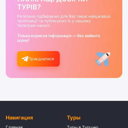
ТУРІВ?
Ретельно підбираємо для Вас лише найцікавіші
пропозиції та публікуємо їх у нашому
телеграм-каналі
Тільки корисна інформація — без зайвого
шуму!
Приєднатися
Навигация
Туры
Главная
Туры в Турцию