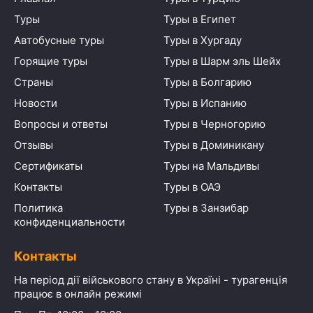
Туры
Туры в Египет
Автобусные туры
Туры в Хургаду
Горящие туры
Туры в Шарм эль Шейх
Страны
Туры в Болгарию
Новости
Туры в Испанию
Вопросы и ответы
Туры в Черногорию
Отзывы
Туры в Доминикану
Сертификаты
Туры на Мальдивы
Контакты
Туры в ОАЭ
Политика
Туры в Занзибар
конфиденциальности
Контакты
На період дії військового стану в Україні - турагенція
працює в онлайн режимі