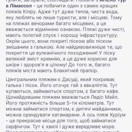
в Лімассол
- це побачити один з самих кращих
пляжів Кіпру. Адже тут дуже тепла, чиста вода,
яку люблять не лише туристи, але і місцеві. Тому
на пляжах вечорами багато місцевих, а це
вважається відмінною ознакою. Пляжі дуже чисті,
мають пологий спуск і хорошу інфраструктуру.
Окрім цього, вони покриті піском або піском
змішаним з галькою. Але найдивовижніше те, що
покриття це вулканічного походження! У піску
великий зміст кремнію, а це дуже корисно для
шкіри і здоров'я в цілому! До того ж, багато
пляжів міста мають Блакитний прапор.
Центральним пляжем є Дасуді, який покриває
галька і пісок. Його оточує гай з евкаліптів. Тут
купаються, займаються спортом, є багато кафе.
Щонайдовшим пляжем вважається Ледіс Майл.
Його протяжність більше 5-ти кілометрів. Тут
можна займатися спортом, є дитячі майданчики,
можна орендувати катамарани. А ось пляж Куріум
- це прекрасне місце для того, щоб займатися
серфінгом. Тут є хвилі і дуже вередливе море.