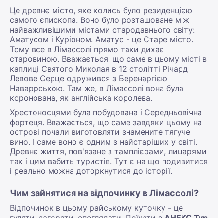
Це древнє місто, яке колись було резиденцією
самого єпископа. Воно було розташоване між
найважливішими містами стародавнього світу:
Аматусом і Куріоном. Аматус - це Старе місто.
Тому все в Лімассолі прямо таки дихає
старовиною. Вважається, що саме в цьому місті в
каплиці Святого Миколая в 12 столітті Річард
Левове Серце одружився з Беренаргією
Наваррською. Там же, в Лімассолі вона була
коронована, як англійська королева.
Хрестоносцями була побудована і Середньовічна
фортеця. Вважається, що саме завдяки цьому на
острові почали виготовляти знамените тягуче
вино. І саме воно є одним з найстаріших у світі.
Древнє життя, пов'язане з тамплієрами, лицарями
так і цим вабить туристів. Тут є на що подивитися
і реально можна доторкнутися до історії.
Чим зайнятися на відпочинку в Лімассолі?
Відпочинок в цьому райському куточку - це
гуляти, загорати, споглядати. Поїхати з
АНЕКС Тур