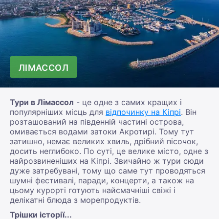
ЛІМАССОЛ
Тури в Лімассол
- це одне з самих кращих і
популярніших місць для
відпочинку на Кіпрі
. Він
розташований на південній частині острова,
омивається водами затоки Акротирі. Тому тут
затишно, немає великих хвиль, дрібний пісочок,
досить неглибоко. По суті, це велике місто, одне з
найрозвиненіших на Кіпрі. Звичайно ж тури сюди
дуже затребувані, тому що саме тут проводяться
шумні фестивалі, паради, концерти, а також на
цьому курорті готують найсмачніші свіжі і
делікатні блюда з морепродуктів.
Трішки історії...