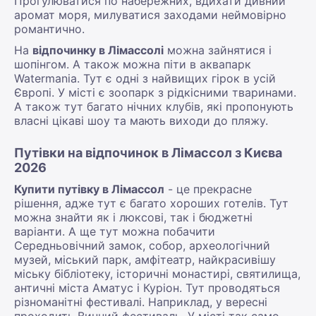
Прогулюватися по набережних, вдихати дивний
аромат моря, милуватися заходами неймовірно
романтично.
На
відпочинку в Лімассолі
можна зайнятися і
шопінгом. А також можна піти в аквапарк
Watermania. Тут є одні з найвищих гірок в усій
Європі. У місті є зоопарк з рідкісними тваринами.
А також тут багато нічних клубів, які пропонують
власні цікаві шоу та мають виходи до пляжу.
Путівки на відпочинок в Лімассол з Києва
2026
Купити путівку в Лімассол
- це прекрасне
рішення, адже тут є багато хороших готелів. Тут
можна знайти як і люксові, так і бюджетні
варіанти. А ще тут можна побачити
Середньовічний замок, собор, археологічний
музей, міський парк, амфітеатр, найкрасивішу
міську бібліотеку, історичні монастирі, святилища,
античні міста Аматус і Куріон. Тут проводяться
різноманітні фестивалі. Наприклад, у вересні