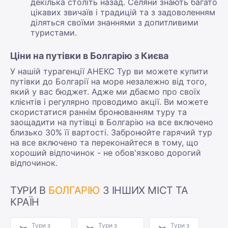
декілька століть назад. Селяни знають багато
цікавих звичаїв і традицій та з задоволенням
діляться своїми знаннями з допитливими
туристами.
Ціни на путівки в Болгарію з Києва
У нашій турагенції АНЕКС Тур ви можете купити
путівки до Болгарії на море незалежно від того,
який у вас бюджет. Адже ми дбаємо про своїх
клієнтів і регулярно проводимо акції. Ви можете
скористатися раннім бронюванням туру та
заощадити на путівці в Болгарію на все включено
близько 30% її вартості. Забронюйте гарячий тур
на все включено та переконайтеся в тому, що
хороший відпочинок - не обов'язково дорогий
відпочинок.
ТУРИ В
БОЛГАРІЮ
З ІНШИХ МІСТ ТА
КРАЇН
Тури з
Тури з
Тури з