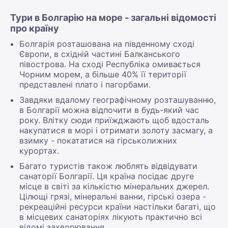
Тури в Болгарію на море - загальні відомості
про країну
Болгарія розташована на південному сході
Європи, в східній частині Балканського
півострова. На сході Республіка омивається
Чорним морем, а більше 40% її території
представлені плато і пагорбами.
Завдяки вдалому географічному розташуванню,
в Болгарії можна відпочити в будь-який час
року. Влітку сюди приїжджають щоб вдосталь
накупатися в морі і отримати золоту засмагу, а
взимку - покататися на гірськолижних
курортах.
Багато туристів також люблять відвідувати
санаторії Болгарії. Ця країна посідає друге
місце в світі за кількістю мінеральних джерел.
Цілющі грязі, мінеральні ванни, гірські озера -
рекреаційні ресурси країни настільки багаті, що
в місцевих санаторіях лікують практично всі
відомі захворювання.