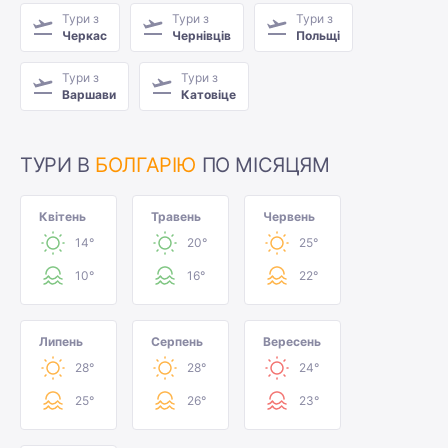
Тури з
Тури з
Тури з
Черкас
Чернівців
Польщі
Тури з
Тури з
Варшави
Катовіце
ТУРИ В
БОЛГАРІЮ
ПО МІСЯЦЯМ
Квітень
Травень
Червень
14°
20°
25°
10°
16°
22°
Липень
Серпень
Вересень
28°
28°
24°
25°
26°
23°