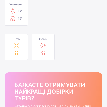
Жовтень
18°
19°
Літо
Осінь
БАЖАЄТЕ ОТРИМУВАТИ
НАЙКРАЩІ ДОБІРКИ
ТУРІВ?
Ретельно підбираємо для Вас лише найцікавіші