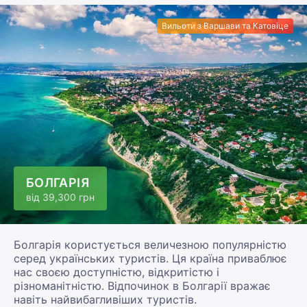
Вильоти з Варшави та Катовіце
БОЛГАРІЯ
від
39,300 грн
Болгарія користується величезною популярністю
серед українських туристів. Ця країна приваблює
нас своєю доступністю, відкритістю і
різноманітністю. Відпочинок в Болгарії вражає
навіть найвибагливіших туристів.