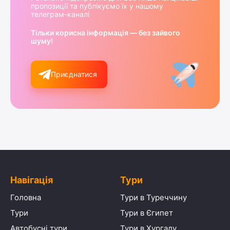
пропозиції та публікуємо їх у нашому
телеграм-каналі
Тільки корисна інформація — без зайвого
шуму!
Приєднатися
Навігація
Тури
Головна
Тури в Туреччину
Тури
Тури в Єгипет
Автобусні тури
Тури в Хургаду