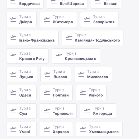
Бердичева
Білої Церкви
Вінниці
Тури з
Тури з
Тури з
Дніпра
Житомира
Запоріжжя
Тури з
Тури з
Івано-Франківська
Кам'янця-Подільського
Тури з
Тури з
Кривого Рогу
Кропивницького
Тури з
Тури з
Тури з
Луцька
Львова
Миколаєва
Тури з
Тури з
Тури з
Одеси
Полтави
Рівного
Тури з
Тури з
Тури з
Сум
Тернополя
Ужгорода
Тури з
Тури з
Тури з
Умані
Харкова
Хмельницького