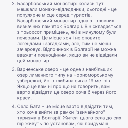
Басарбовський монастир: колись тут
мешкали монахи-відлюдники, сьогодні - це
популярне місце серед туристів.
Басарбовський монастир одна з головних
визначних пам'яток Болгарії. Він складається
з трьохсот приміщень, які в минулому були
печерами. Це місце хоч і не оповите
легендами і загадками, але, тим не менш
зачаровує. Відпочинок в Болгарії не можна
вважати повноцінним, якщо ви не відвідали
цей монастир.
Варненське озеро - це одне з найбільших
озер лиманного типу на Чорноморському
узбережжі, його глибина сягає 19 метрів.
Якщо це вам ні про що не говорить, вам
варто відвідати це озеро хоча б через його
краси.
Село Бата - це місце варто відвідати тим,
хто хоче вийти за рамки "звичайного"
туризму в Болгарії. Жителі цього села до сих
пір живуть по установам, які придумані