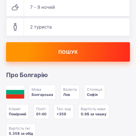
7 - 9 ночей
2 туриста
ПОШУК
Про Болгарію
Мова
Валюта
Столиця
Болгарська
Лев
Софія
Клімат
Політ
Тел. код
Вартість кави
Помірний
01:40
+359
0.9$ за чашку
Вартість їжі
5.35$ за обід