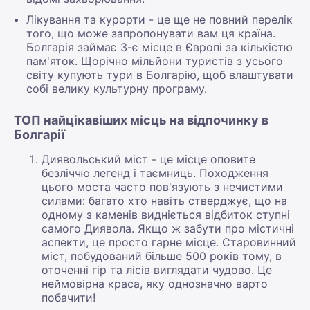
Лікування та курорти - це ще не повний перелік
того, що може запропонувати вам ця країна.
Болгарія займає 3-є місце в Європі за кількістю
пам'яток. Щорічно мільйони туристів з усього
світу купують тури в Болгарію, щоб влаштувати
собі велику культурну програму.
ТОП найцікавіших місць на відпочинку в
Болгарії
Диявольський міст - це місце оповите
безліччю легенд і таємниць. Походження
цього моста часто пов'язують з нечистими
силами: багато хто навіть стверджує, що на
одному з каменів видніється відбиток ступні
самого Диявола. Якщо ж забути про містичні
аспекти, це просто гарне місце. Старовинний
міст, побудований більше 500 років тому, в
оточенні гір та лісів виглядати чудово. Це
неймовірна краса, яку однозначно варто
побачити!