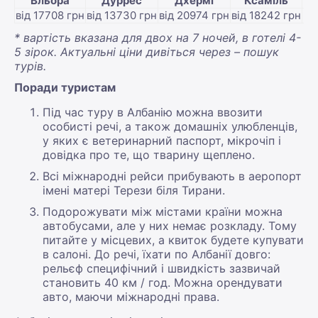
Вльора
Дуррес
Дхермі
Ксаміль
від 17708 грн
від 13730 грн
від 20974 грн
від 18242 грн
ві
* вартість вказана для двох на 7 ночей, в готелі 4-
5 зірок. Актуальні ціни дивіться через – пошук
турів.
Поради туристам
Під час туру в Албанію можна ввозити
особисті речі, а також домашніх улюбленців,
у яких є ветеринарний паспорт, мікрочіп і
довідка про те, що тварину щеплено.
Всі міжнародні рейси прибувають в аеропорт
імені матері Терези біля Тирани.
Подорожувати між містами країни можна
автобусами, але у них немає розкладу. Тому
питайте у місцевих, а квиток будете купувати
в салоні. До речі, їхати по Албанії довго:
рельєф специфічний і швидкість зазвичай
становить 40 км / год. Можна орендувати
авто, маючи міжнародні права.