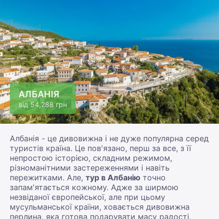
АЛБАНІЯ
від
54,288 грн
Албанія - це дивовижна і не дуже популярна серед
туристів країна. Це пов'язано, перш за все, з її
непростою історією, складним режимом,
різноманітними застереженнями і навіть
пережитками. Але,
тур в Албанію
точно
запам'ятається кожному. Адже за ширмою
незвіданої європейської, але при цьому
мусульманської країни, ховається дивовижна
перлина, яка готова подарувати масу радості,