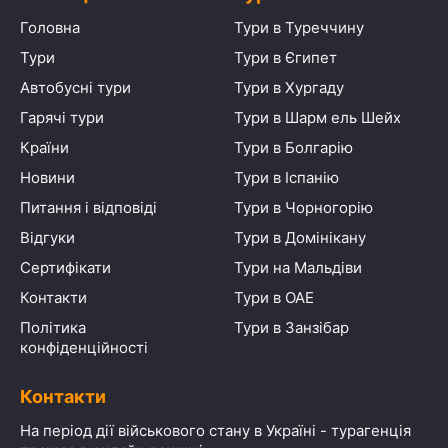
Головна
Тури в Туреччину
Тури
Тури в Єгипет
Автобусні тури
Тури в Хургаду
Гарячі тури
Тури в Шарм ель Шейх
Країни
Тури в Болгарію
Новини
Тури в Іспанію
Питання і відповіді
Тури в Чорногорію
Відгуки
Тури в Домінікану
Сертифікати
Тури на Мальдіви
Контакти
Тури в ОАЕ
Політика
Тури в Занзібар
конфіденційності
Контакти
На період дії військового стану в Україні - турагенція