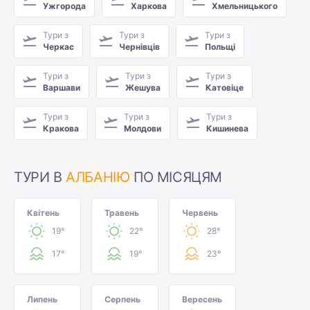
Ужгорода
Харкова
Хмельницького
Тури з
Тури з
Тури з
Черкас
Чернівців
Польщі
Тури з
Тури з
Тури з
Варшави
Жешува
Катовіце
Тури з
Тури з
Тури з
Кракова
Молдови
Кишинева
ТУРИ В
АЛБАНІЮ
ПО МІСЯЦЯМ
Квітень
Травень
Червень
19°
22°
28°
17°
19°
23°
Липень
Серпень
Вересень