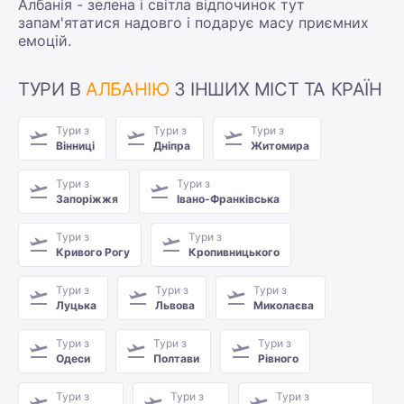
Албанія - зелена і світла відпочинок тут
запам'ятатися надовго і подарує масу приємних
емоцій.
ТУРИ В
АЛБАНІЮ
З ІНШИХ МІСТ ТА КРАЇН
Тури з
Тури з
Тури з
Вінниці
Дніпра
Житомира
Тури з
Тури з
Запоріжжя
Івано-Франківська
Тури з
Тури з
Кривого Рогу
Кропивницького
Тури з
Тури з
Тури з
Луцька
Львова
Миколаєва
Тури з
Тури з
Тури з
Одеси
Полтави
Рівного
Тури з
Тури з
Тури з