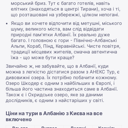
морський бриз. Тут є багато готелів, навіть
елітних (знаходяться в центрі Тирани), хоча і ті,
що розташовані на узбережжі, цілком непогані.
Якщо ви хочете відпочити від метушні, міського
шуму, великого міста, вам слід відвідати
природні пам'ятки Албанії. Їх реально дуже
багато. І головною є гори - Північно-Албанські
Альпи, Кораб, Пінд, Керавнійські. Чисте повітря,
традиції місцевих жителів, смачна автентична
їжа - що може бути краще?
Звичайно ж, не забувайте, що в Албанії, куди
можна з легкістю дістатися разом з АНЕКС Тур, є
дивовижні озера. Їх потрібно побачити кожному.
Озеро Шкодер є одним з найбільших в Європі, і
більша його частина знаходиться саме в Албанії.
Також є і Охридське озеро, яке за даними
дослідників, є одним з найстаріших у світі.
Ціни на тури в Албанію з Києва на все
включено