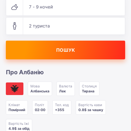
7 - 9 ночей
2 туриста
ПОШУК
Про Албанію
Мова
Валюта
Столиця
Албанська
Лек
Тирана
Клімат
Політ
Тел. код
Вартість кави
Помірний
02:00
+355
0.8$ за чашку
Вартість їжі
4.9$ за обід