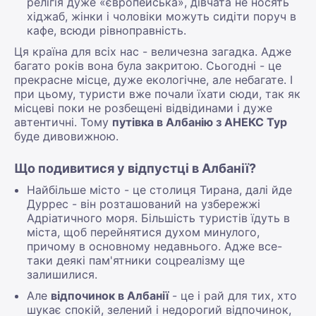
релігія дуже «європейська», дівчата не носять
хіджаб, жінки і чоловіки можуть сидіти поруч в
кафе, всюди рівноправність.
Ця країна для всіх нас - величезна загадка. Адже
багато років вона була закритою. Сьогодні - це
прекрасне місце, дуже екологічне, але небагате. І
при цьому, туристи вже почали їхати сюди, так як
місцеві поки не розбещені відвідинами і дуже
автентичні. Тому
путівка в Албанію з АНЕКС Тур
буде дивовижною.
Що подивитися у відпустці в Албанії?
Найбільше місто - це столиця Тирана, далі йде
Дуррес - він розташований на узбережжі
Адріатичного моря. Більшість туристів їдуть в
міста, щоб перейнятися духом минулого,
причому в основному недавнього. Адже все-
таки деякі пам'ятники соцреалізму ще
залишилися.
Але
відпочинок в Албанії
- це і рай для тих, хто
шукає спокій, зелений і недорогий відпочинок,