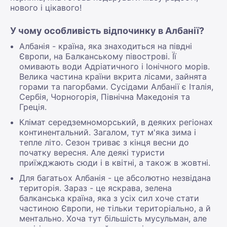
нового і цікавого!
У чому особливість відпочинку в Албанії?
Албанія - країна, яка знаходиться на півдні
Європи, на Балканському півострові. Її
омивають води Адріатичного і Іонічного морів.
Велика частина країни вкрита лісами, зайнята
горами та пагорбами. Сусідами Албанії є Італія,
Сербія, Чорногорія, Північна Македонія та
Греція.
Клімат середземноморський, в деяких регіонах
континентальний. Загалом, тут м'яка зима і
тепле літо. Сезон триває з кінця весни до
початку вересня. Але деякі туристи
приїжджають сюди і в квітні, а також в жовтні.
Для багатьох Албанія - це абсолютно незвідана
територія. Зараз - це яскрава, зелена
балканська країна, яка з усіх сил хоче стати
частиною Європи, не тільки територіально, а й
ментально. Хоча тут більшість мусульман, але