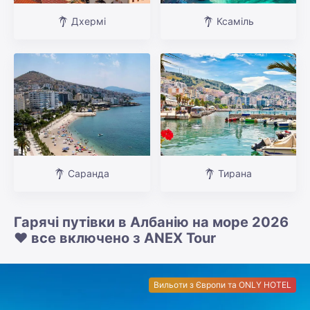
Дхермі
Ксаміль
Саранда
Тирана
Гарячі путівки в Албанію на море 2026
❤️ все включено з ANEX Tour
Вильоти з Європи та ONLY HOTEL