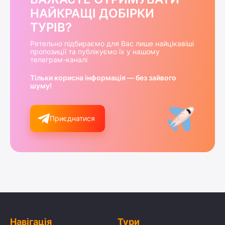
НАЙКРАЩІ ДОБІРКИ
ТУРІВ?
Ретельно підбираємо для Вас лише найцікавіші
пропозиції та публікуємо їх у нашому
телеграм-каналі
Тільки корисна інформація — без зайвого
шуму!
Приєднатися
Навігація
Тури