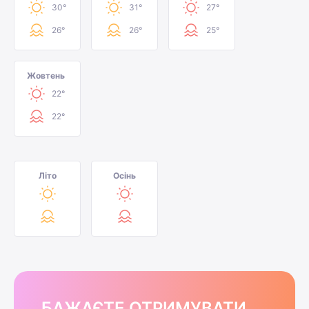
30°
31°
27°
26°
26°
25°
Жовтень
22°
22°
Літо
Осінь
БАЖАЄТЕ ОТРИМУВАТИ