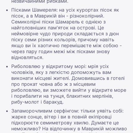
незвичайними рибками.
Пісками Шамереля: на усіх курортах пісок як
пісок, а в Маврикій він - різноколірний.
Семиколірні піски Шамарель є однією з
найголовніших пам'яток на острові. Це
неймовірне чудо природи складається з дюн
піску семи різних кольорів, причому навіть
якщо ви їх хаотично перемішаєте між собою -
через пару годин межі між пісками знову
відновляться.
Риболовлею у відкритому морі: мрія усіх
чоловіків, яку з легкістю допоможуть вам
виконати місцеві жителі. Домовившись в готелі
про прокат човна або ж з місцевим
риболовлею, ви зможете вийти у відкрите море
і порибалити на тунця, блакитних мерлінів,
рибу-молот і баракуд.
Запаморочливим серфінгом: тільки уявіть собі:
жарке сонце, вітер і ви в повній екіпіровці
підкорюєте семиметрову хвилю. Думаєте це
неможливо? На відпочинку в Маврикій можливо