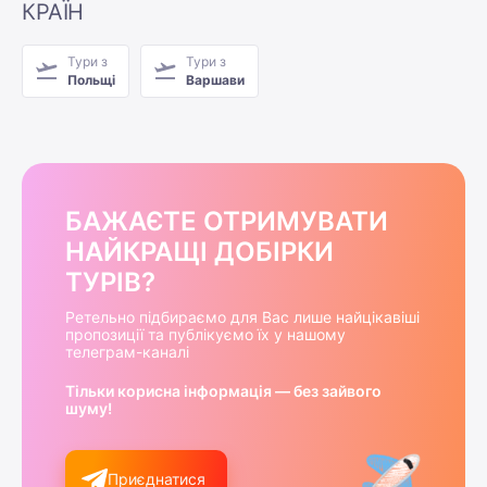
КРАЇН
Тури з
Тури з
Польщі
Варшави
БАЖАЄТЕ ОТРИМУВАТИ
НАЙКРАЩІ ДОБІРКИ
ТУРІВ?
Ретельно підбираємо для Вас лише найцікавіші
пропозиції та публікуємо їх у нашому
телеграм-каналі
Тільки корисна інформація — без зайвого
шуму!
Приєднатися