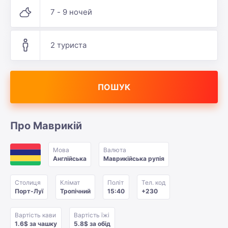
7 - 9 ночей
2 туриста
ПОШУК
Про Маврикій
Мова
Валюта
Англійська
Маврикійська рупія
Столиця
Клімат
Політ
Тел. код
Порт-Луї
Тропічний
15:40
+230
Вартість кави
Вартість їжі
1.6$ за чашку
5.8$ за обід