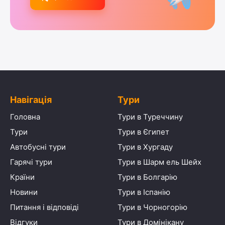
Навігація
Тури
Головна
Тури в Туреччину
Тури
Тури в Єгипет
Автобусні тури
Тури в Хургаду
Гарячі тури
Тури в Шарм ель Шейх
Країни
Тури в Болгарію
Новини
Тури в Іспанію
Питання і відповіді
Тури в Чорногорію
Відгуки
Тури в Домінікану