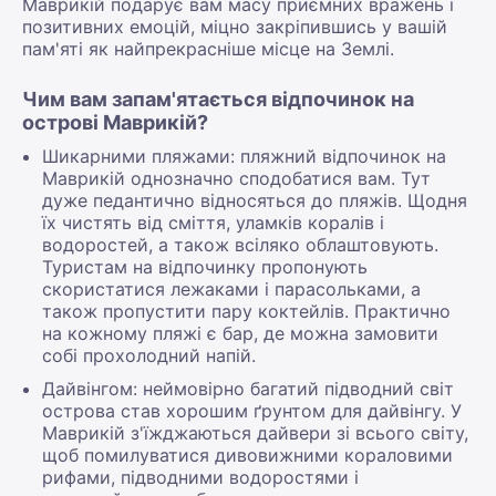
Маврикій подарує вам масу приємних вражень і
позитивних емоцій, міцно закріпившись у вашій
пам'яті як найпрекрасніше місце на Землі.
Чим вам запам'ятається відпочинок на
острові Маврикій?
Шикарними пляжами: пляжний відпочинок на
Маврикій однозначно сподобатися вам. Тут
дуже педантично відносяться до пляжів. Щодня
їх чистять від сміття, уламків коралів і
водоростей, а також всіляко облаштовують.
Туристам на відпочинку пропонують
скористатися лежаками і парасольками, а
також пропустити пару коктейлів. Практично
на кожному пляжі є бар, де можна замовити
собі прохолодний напій.
Дайвінгом: неймовірно багатий підводний світ
острова став хорошим ґрунтом для дайвінгу. У
Маврикій з'їжджаються дайвери зі всього світу,
щоб помилуватися дивовижними кораловими
рифами, підводними водоростями і