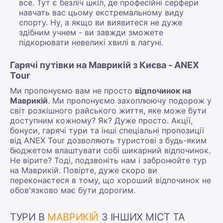
все. Тут є безліч шкіл, де професійні серфери
навчать вас цьому екстремальному виду
спорту. Ну, а якщо ви виявитеся не дуже
здібним учнем - ви завжди зможете
підкорювати невеликі хвилі в лагуні.
Гарячі путівки на Маврикій з Києва - ANEX
Tour
Ми пропонуємо вам не просто
відпочинок на
Маврикій
. Ми пропонуємо захоплюючу подорож у
світ розкішного райського життя, яке може бути
доступним кожному? Як? Дуже просто. Акції,
бонуси, гарячі тури та інші спеціальні пропозиції
від ANEX Tour дозволяють туристові з будь-яким
бюджетом влаштувати собі шикарний відпочинок.
Не вірите? Тоді, подзвоніть нам і забронюйте тур
на Маврикій. Повірте, дуже скоро ви
переконаєтеся в тому, що хороший відпочинок не
обов'язково має бути дорогим.
ТУРИ В
МАВРИКІЙ
З ІНШИХ МІСТ ТА