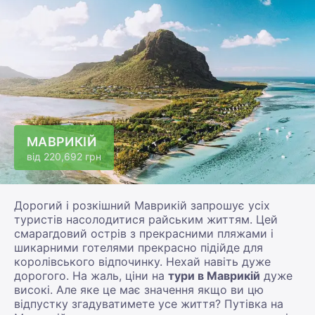
МАВРИКІЙ
від
220,692 грн
Дорогий і розкішний Маврикій запрошує усіх
туристів насолодитися райським життям. Цей
смарагдовий острів з прекрасними пляжами і
шикарними готелями прекрасно підійде для
королівського відпочинку. Нехай навіть дуже
дорогого. На жаль, ціни на
тури в Маврикій
дуже
високі. Але яке це має значення якщо ви цю
відпустку згадуватимете усе життя? Путівка на