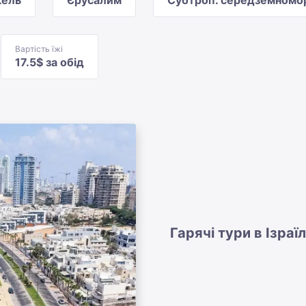
кель
Єрусалим
Субтроп. середземномо
Вартість їжі
17.5$ за обід
Гарячі тури в Ізраї