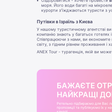
Оздоровитися - хочете провести
в
моря. Його води багаті на мікроеле
курорти з'їжджаються туристи з усь
Путівки в Ізраїль з Києва
У нашому туристичному агентстві ви 
компанію знають у багатьох готелях і
Співпрацюючи з нами, ви економите г
світу, з гідним рівнем проживання і х
ANEX Tour - турагенція, якій ви може
БАЖАЄТЕ ОТ
НАЙКРАЩІ ДОБ
Ретельно підбираємо для Вас л
пропозиції та публікуємо їх у 
каналі