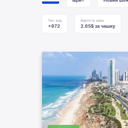
Іврит
Новий ше
Тел. код
Вартість кави
+972
2.65$ за чашку