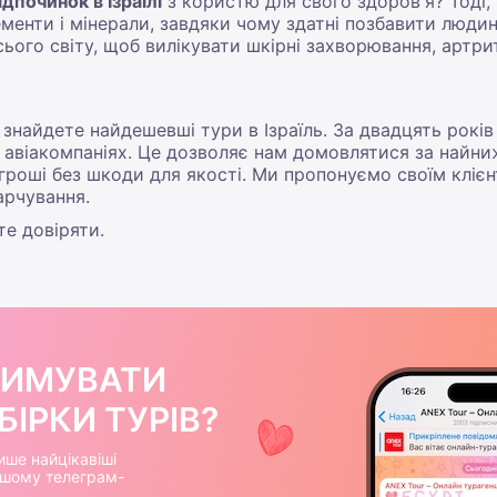
ідпочинок в Ізраїлі
з користю для свого здоров'я? Тоді
менти і мінерали, завдяки чому здатні позбавити людину 
ого світу, щоб вилікувати шкірні захворювання, артрит,
знайдете найдешевші тури в Ізраїль. За двадцять років
 авіакомпаніях. Це дозволяє нам домовлятися за найниж
роші без шкоди для якості. Ми пропонуємо своїм клієнт
арчування.
те довіряти.
РИМУВАТИ
ІРКИ ТУРІВ?
ише найцікавіші
нашому телеграм-