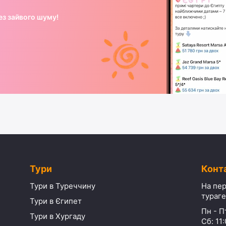
ез зайвого шуму!
Тури
Конт
Тури в Туреччину
На пер
тураге
Тури в Єгипет
Пн - Пт
Тури в Хургаду
Сб: 11: