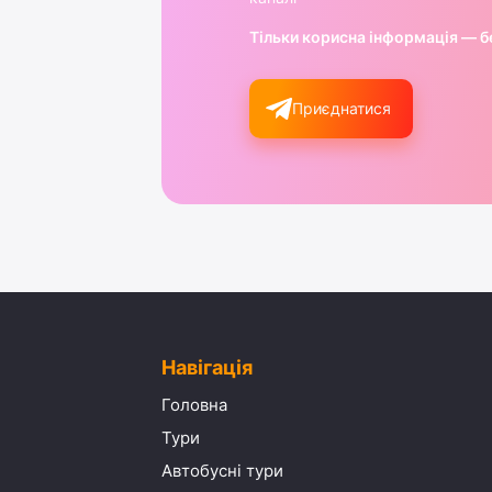
Тільки корисна інформація — б
Приєднатися
Навігація
Головна
Тури
Автобусні тури