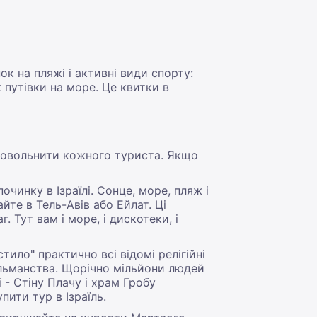
ок на пляжі і активні види спорту:
ж путівки на море. Це квитки в
задовольнити кожного туриста. Якщо
чинку в Ізраїлі. Сонце, море, пляж і
те в Тель-Авів або Ейлат. Ці
 Тут вам і море, і дискотеки, і
ило" практично всі відомі релігійні
ульманства. Щорічно мільйони людей
 - Стіну Плачу і храм Гробу
пити тур в Ізраїль.