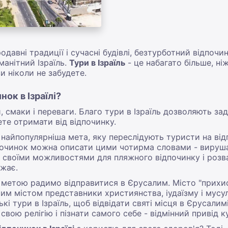
давні традиції і сучасні будівлі, безтурботний відпочин
манітний Ізраїль.
Тури в Ізраїль
- це набагато більше, ні
и ніколи не забудете.
ок в Ізраїлі?
би, смаки і переваги. Благо тури в Ізраїль дозволяють 
ете отримати від відпочинку.
найпопулярніша мета, яку переслідують туристи на відпо
починок можна описати цими чотирма словами - вирушай
 своїми можливостями для пляжного відпочинку і розваг.
ажає.
ю метою радимо відправитися в Єрусалим. Місто "прихист
им містом представники християнства, іудаїзму і мус
і тури в Ізраїль, щоб відвідати святі місця в Єрусалимі
вою релігію і пізнати самого себе - відмінний привід ку