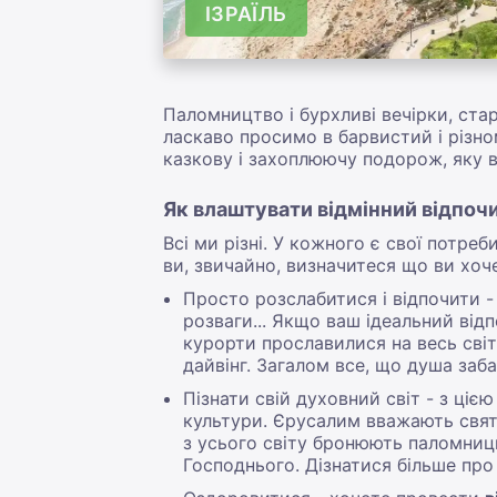
ІЗРАЇЛЬ
Паломництво і бурхливі вечірки, старо
ласкаво просимо в барвистий і різно
казкову і захоплюючу подорож, яку в
Як влаштувати відмінний відпочин
Всі ми різні. У кожного є свої потре
ви, звичайно, визначитеся що ви хоч
Просто розслабитися і відпочити - 
розваги... Якщо ваш ідеальний від
курорти прославилися на весь світ
дайвінг. Загалом все, що душа заб
Пізнати свій духовний світ - з ціє
культури. Єрусалим вважають свят
з усього світу бронюють паломницьк
Господнього. Дізнатися більше про с