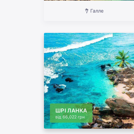
Галле
ШРІ ЛАНКА
від
66,022 грн