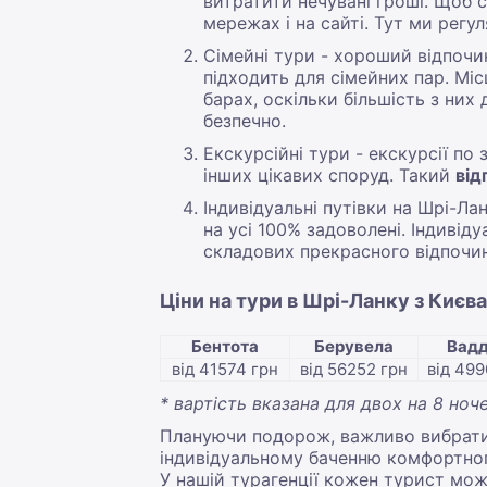
витратити нечувані гроші. Щоб 
мережах і на сайті. Тут ми рег
Сімейні тури - хороший відпочин
підходить для сімейних пар. Міс
барах, оскільки більшість з них
безпечно.
Екскурсійні тури - екскурсії по 
інших цікавих споруд. Такий
від
Індивідуальні путівки на Шрі-Ла
на усі 100% задоволені. Індивіду
складових прекрасного відпочин
Ціни на тури в Шрі-Ланку з Києва
Бентота
Берувела
Вад
від 41574 грн
від 56252 грн
від 499
* вартість вказана для двох на 8 ноче
Плануючи подорож, важливо вибрати 
індивідуальному баченню комфортного
У нашій турагенції кожен турист мо