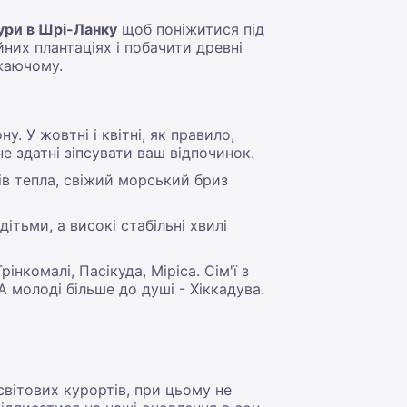
ури в Шрі-Ланку
щоб поніжитися під
них плантаціях і побачити древні
ажаючому.
. У жовтні і квітні, як правило,
не здатні зіпсувати ваш відпочинок.
ів тепла, свіжий морський бриз
ітьми, а високі стабільні хвилі
нкомалі, Пасікуда, Міріса. Сім'ї з
А молоді більше до душі - Хіккадува.
світових курортів, при цьому не