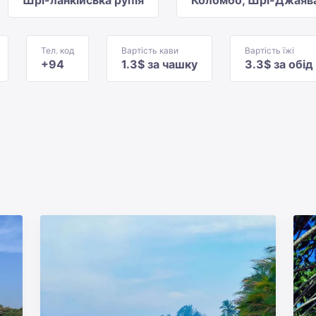
Шрі-ланкійська рупія
Коломбо, Шрі-Джаяв
Тел. код
Вартість кави
Вартість їжі
+94
1.3$ за чашку
3.3$ за обід