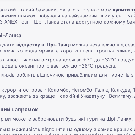
алекий і такий бажаний. Багато хто з нас мріє
купити т
іжних пляжах, побувати на найзнаменитіших у світі чай
и! З ANEX Tour - Шрі-Ланка стала доступною кожному б
рі-Ланка
анувати
відпустку в Шрі-Ланці
можна незалежно від сезону
атяжна холодна мряка, а короткі і теплі тропічні зливи, 
більшості частин острова досягає +30 до +32°С градус
 вода в океані прогрівається до +28°С градусів.
пляжів роблять відпочинок привабливим для туристів з д
курорти острова - Коломбо, Негомбо, Галле, Калкуда, Трі
у, вважають за краще - спокійні Унаватуну і Велигаму. 
рний напрямок
ур ви можете забронювати будь-які тури на Шрі-Ланку:
кальна можливість відпочити на одному з самих кращих 