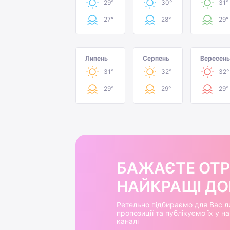
29°
30°
31°
27°
28°
29°
Липень
Серпень
Вересень
31°
32°
32°
29°
29°
29°
БАЖАЄТЕ ОТ
НАЙКРАЩІ ДОБ
Ретельно підбираємо для Вас л
пропозиції та публікуємо їх у 
каналі