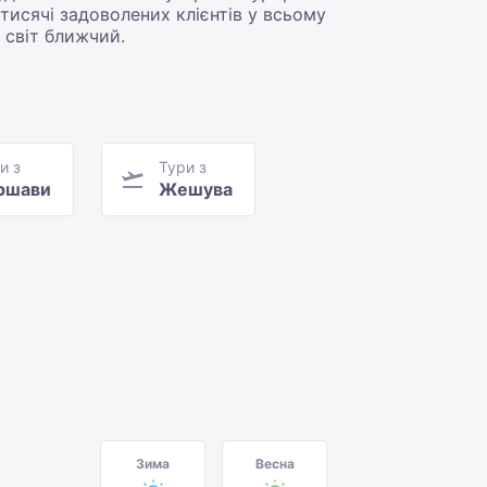
тисячі задоволених клієнтів у всьому
и світ ближчий.
и з
Тури з
ршави
Жешува
Зима
Весна