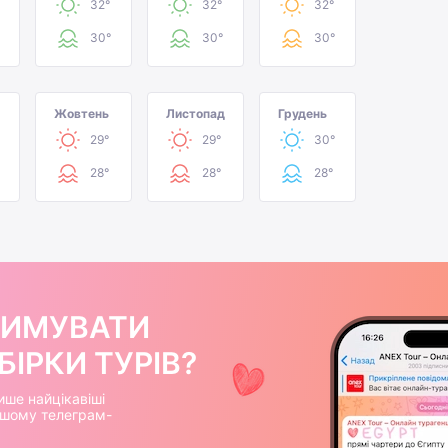
32°
32°
32°
30°
30°
30°
Жовтень
Листопад
Грудень
29°
29°
30°
28°
28°
28°
РИМУВАТИ
ІРКИ ТУРІВ?
ише найцікавіші
нашому телеграм-