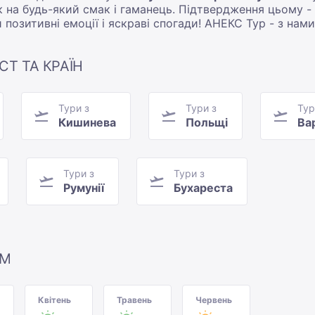
 на будь-який смак і гаманець. Підтвердження цьому - 
и позитивні емоції і яскраві спогади! АНЕКС Тур - з нам
СТ ТА КРАЇН
Тури з
Тури з
Тур
Кишинева
Польщі
Ва
Тури з
Тури з
Румунії
Бухареста
ЯМ
Квітень
Травень
Червень