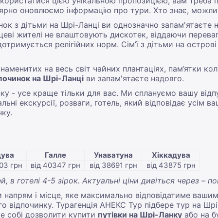
скористатися цією унікальною пропозицією, вам треба п
улярно оновлюємо інформацію про тури. Хто знає, можли
ок з дітьми на Шрі-Ланці ви однозначно запам'ятаєте н
цеві жителі не влаштовують дискотек, віддаючи перевагу
 дотримується релігійних норм. Сім’ї з дітьми на остро
знаменитих на весь світ чайних плантаціях, пам’ятки коло
починок на Шрі-Ланці
ви запам'ятаєте надовго.
нку - усе краще тільки для вас. Ми сплануємо вашу відп
альні екскурсії, розваги, готель, який відповідає усім 
ку.
дува
Галле
Унаватуна
Хіккадува
03 грн
від 40347 грн
від 38691 грн
від 43875 грн
й, в готелі 4-5 зірок. Актуальні ціни дивіться через – по
напрям і місце, яке максимально відповідатиме вашим
 відпочинку. Турагенція АНЕКС Тур підбере тур на Шрі-
же собі дозволити купити
путівки на Шрі-Ланку
або на б