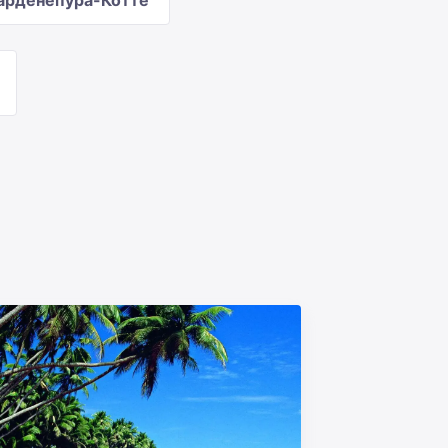
арденепура-Котте