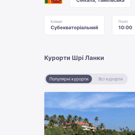
Сінхала, Тамільська
Клімат
Політ
Субекваторіальний
10:00
Курорти Шрі Ланки
Популярні курорти
Всі курорти