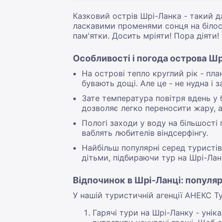
Казковий острів Шрі-Ланка - такий д
ласкавими променями сонця на білосн
пам'ятки. Досить мріяти! Пора діят
Особливості і погода острова Ш
На острові тепло круглий рік - пл
бувають дощі. Але це - не нудна і з
Зате температура повітря вдень у 
дозволяє легко переносити жару, а
Пологі заходи у воду на більшості 
ваблять любителів віндсерфінгу.
Найбільш популярні серед туристів 
дітьми, підбираючи тур на Шрі-Ланк
Відпочинок в Шрі-Ланці: популя
У нашій туристичній агенції АНЕКС Т
Гарячі тури на Шрі-Ланку - уні