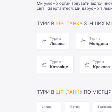
Ми уміємо організовувати відпочинок
світі. Звертайтеся: ми даруємо тільк
ТУРИ В
ШРІ ЛАНКУ
З ІНШИХ МІ
Тури з
Тури з
Львова
Молдови
Тури з
Тури з
Катовіце
Кракова
ТУРИ В
ШРІ ЛАНКУ
ПО МІСЯЦ
Січень
Лютий
Березень