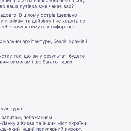
ідписатися на наші оновлення в соц.
во ваша путівка вже чекає вас?
адовго. В цілому острів ідеально
 пікнікам та дайвінгу і не ходять по
ві себе почуватимуть комфортно і
ніальної архітектури, безліч храмів і
устку так, що ви у результаті будете
вашим вимогам і ще багато інших
шук турів.
 запитам, побажанням і
Ланку з Києва та інших міст України.
удь-який інший популярний курорт.