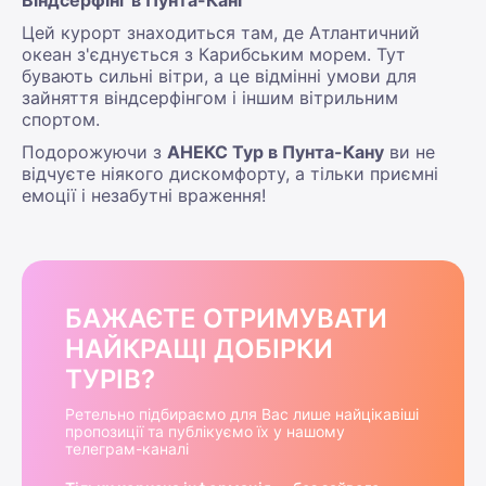
Віндсерфінг в Пунта-Кані
Цей курорт знаходиться там, де Атлантичний
океан з'єднується з Карибським морем. Тут
бувають сильні вітри, а це відмінні умови для
зайняття віндсерфінгом і іншим вітрильним
спортом.
Подорожуючи з
АНЕКС Тур в Пунта-Кану
ви не
відчуєте ніякого дискомфорту, а тільки приємні
емоції і незабутні враження!
БАЖАЄТЕ ОТРИМУВАТИ
НАЙКРАЩІ ДОБІРКИ
ТУРІВ?
Ретельно підбираємо для Вас лише найцікавіші
пропозиції та публікуємо їх у нашому
телеграм-каналі