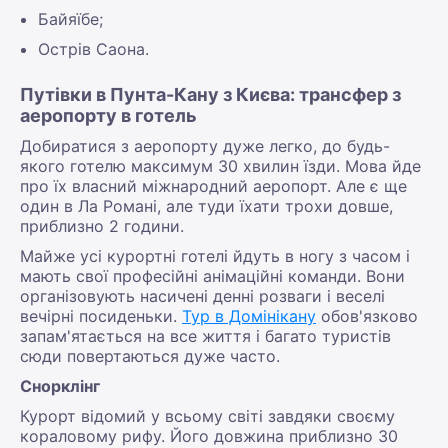
Байяїбе;
Острів Саона.
Путівки в Пунта-Кану з Києва: трансфер з
аеропорту в готель
Добиратися з аеропорту дуже легко, до будь-
якого готелю максимум 30 хвилин їзди. Мова йде
про їх власний міжнародний аеропорт. Але є ще
один в Ла Романі, але туди їхати трохи довше,
приблизно 2 години.
Майже усі курортні готелі йдуть в ногу з часом і
мають свої професійні анімаційні команди. Вони
організовують насичені денні розваги і веселі
вечірні посиденьки.
Тур в Домінікану
обов'язково
запам'ятається на все життя і багато туристів
сюди повертаються дуже часто.
Снорклінг
Курорт відомий у всьому світі завдяки своєму
кораловому рифу. Його довжина приблизно 30