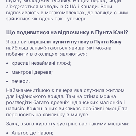
шумну молодіжну тусовку. На цей період сюди
з'їжджається молодь із США і Канади. Вони
відпочивають в мегакомплексах, де завжди є чим
зайнятися як вдень так і увечері.
Що подивитися на відпочинку в Пунта Кані?
Якщо ви вирішили
купити путівку в Пунта Кану
,
найбільш запам'ятаються явища, які можна
побачити в околицях, являються:
красиві незаймані пляжі;
мангрові дерева;
печери.
Найзнаменитішою є печера яка служила житлом
для індіанського вождя. Там на стінах можна
розгледіти багато древніх індіанських малюнків і
написів. Кожен із них викликає особливі емоції та
переносить на хвилинку в минуле.
Захід цього курорту зустріне вас такими місцями:
Альтос де Чавон;