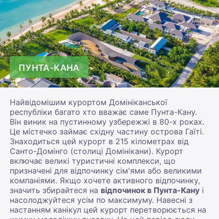
ПУНТА-КАНА
Найвідомішим курортом Домініканської
республіки багато хто вважає саме Пунта-Кану.
Він виник на пустинному узбережжі в 80-х роках.
Це містечко займає східну частину острова Гаїті.
Знаходиться цей курорт в 215 кілометрах від
Санто-Домінго (столиці Домінікани). Курорт
включає великі туристичні комплекси, що
призначені для відпочинку сім'ями або великими
компаніями. Якщо хочете активного відпочинку,
значить збирайтеся на
відпочинок в Пунта-Кану
і
насолоджуйтеся усім по максимуму. Навесні з
настанням канікул цей курорт перетворюється на