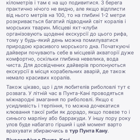
кілометрів і там є на що подивитися. З берега
практично нічого не видно, але якщо відплисти
від нього метрів на 100, то на глибині 1-2 метри
розкривається багатий підводний світ коралів і
морських тварин. Місцеві яхт-клуби
організовують щоденні екскурсії до цього рифа,
тому у будь-який день можна помилуватися
природою красивого морського дна. Початкуючі
дайвери почувають себе в місцевій акваторії дуже
комфортно, оскільки глибина невелика, вода
чиста. Для досвідчених дайверів пропонуються
екскурсії в місця корабельних аварій, де також
немало красивих коралів.
Також цікаво, що і для любителів риболовлі тут є
розвага. У літній час в Пунта-Кані проводяться
міжнародні змагання по риболовлі. Якщо є
усидливість і терпіння, то можна дочекатися
клювання такої риби як дорадо, якщо повезе то і
синього марліну або барракуди. У іншу пору року
улов буде набагато гірший і цей момент варто
врахувати збираючись в
тур Пунта Кану
.