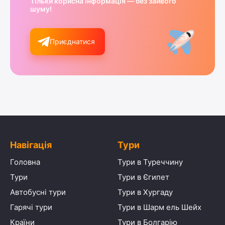
Тільки корисна інформація — без зайвого
шуму!
Приєднатися
Навігація
Тури
Головна
Тури в Туреччину
Тури
Тури в Єгипет
Автобусні тури
Тури в Хургаду
Гарячі тури
Тури в Шарм ель Шейх
Країни
Тури в Болгарію