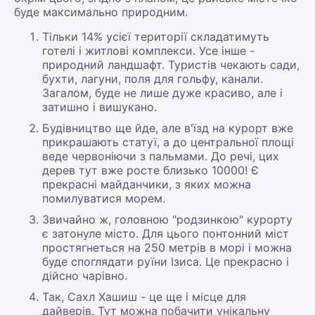
буде максимально природним.
Тільки 14% усієї території складатимуть
готелі і житлові комплекси. Усе інше -
природний ландшафт. Туристів чекають сади,
бухти, лагуни, поля для гольфу, канали.
Загалом, буде не лише дуже красиво, але і
затишно і вишукано.
Будівництво ще йде, але в'їзд на курорт вже
прикрашають статуї, а до центральної площі
веде червоніючи з пальмами. До речі, цих
дерев тут вже росте близько 10000! Є
прекрасні майданчики, з яких можна
помилуватися морем.
Звичайно ж, головною "родзинкою" курорту
є затонуле місто. Для цього понтонний міст
простягнеться на 250 метрів в морі і можна
буде споглядати руїни Ізиса. Це прекрасно і
дійсно чарівно.
Так, Сахл Хашиш - це ще і місце для
дайверів. Тут можна побачити унікальну