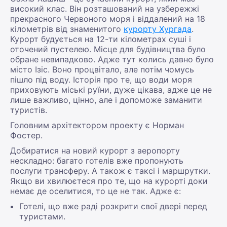
високий клас. Він розташований на узбережжі
прекрасного Червоного моря і віддалений на 18
кілометрів від знаменитого
курорту Хургада
.
Курорт будується на 12-ти кілометрах суші і
оточений пустелею. Місце для будівництва було
обране невипадково. Адже тут колись давно було
місто Ізіс. Воно процвітало, але потім чомусь
пішло під воду. Історія про те, що води моря
приховують міські руїни, дуже цікава, адже це не
лише важливо, цінно, але і допоможе заманити
туристів.
Головним архітектором проекту є Норман
Фостер.
Добиратися на новий курорт з аеропорту
нескладно: багато готелів вже пропонують
послуги трансферу. А також є таксі і маршрутки.
Якщо ви хвилюєтеся про те, що на курорті доки
немає де оселитися, то це не так. Адже є:
Готелі, що вже раді розкрити свої двері перед
туристами.