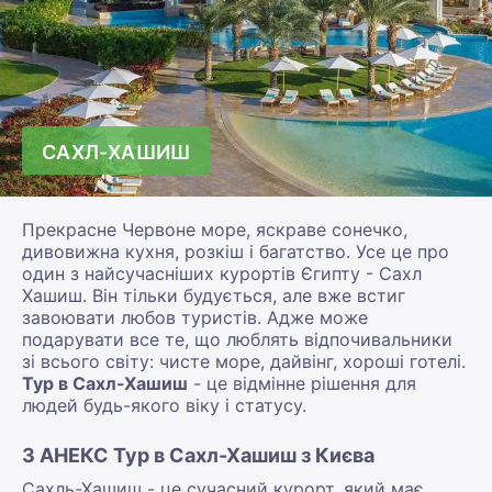
САХЛ-ХАШИШ
Прекрасне Червоне море, яскраве сонечко,
дивовижна кухня, розкіш і багатство. Усе це про
один з найсучасніших курортів Єгипту - Сахл
Хашиш. Він тільки будується, але вже встиг
завоювати любов туристів. Адже може
подарувати все те, що люблять відпочивальники
зі всього світу: чисте море, дайвінг, хороші готелі.
Тур в Сахл-Хашиш
- це відмінне рішення для
людей будь-якого віку і статусу.
З АНЕКС Тур в Сахл-Хашиш з Києва
Сахль-Хашиш - це сучасний курорт, який має