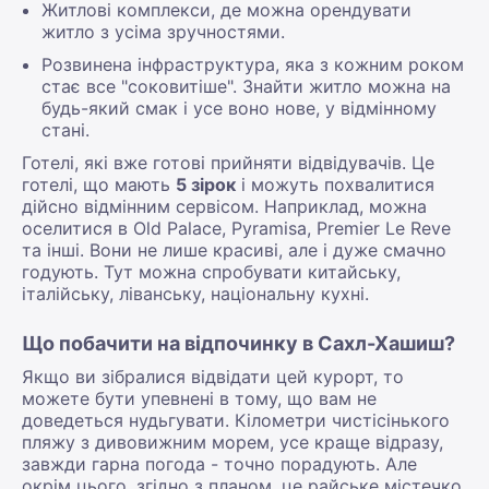
Житлові комплекси, де можна орендувати
житло з усіма зручностями.
Розвинена інфраструктура, яка з кожним роком
стає все "соковитіше". Знайти житло можна на
будь-який смак і усе воно нове, у відмінному
стані.
Готелі, які вже готові прийняти відвідувачів. Це
готелі, що мають
5 зірок
і можуть похвалитися
дійсно відмінним сервісом. Наприклад, можна
оселитися в Old Palace, Pyramisa, Premier Le Reve
та інші. Вони не лише красиві, але і дуже смачно
годують. Тут можна спробувати китайську,
італійську, ліванську, національну кухні.
Що побачити на відпочинку в Сахл-Хашиш?
Якщо ви зібралися відвідати цей курорт, то
можете бути упевнені в тому, що вам не
доведеться нудьгувати. Кілометри чистісінького
пляжу з дивовижним морем, усе краще відразу,
завжди гарна погода - точно порадують. Але
окрім цього, згідно з планом, це райське містечко