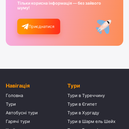
Тільки корисна інформація — без зайвого
шуму!
Приєднатися
Навігація
Тури
Головна
Тури в Туреччину
Тури
Тури в Єгипет
Автобусні тури
Тури в Хургаду
Гарячі тури
Тури в Шарм ель Шейх