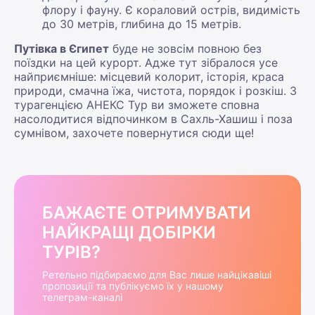
флору і фауну. Є кораловий острів, видимість
до 30 метрів, глибина до 15 метрів.
Путівка в Єгипет
буде не зовсім повною без
поїздки на цей курорт. Адже тут зібралося усе
найприємніше: місцевий колорит, історія, краса
природи, смачна їжа, чистота, порядок і розкіш. З
турагенцією АНЕКС Тур ви зможете сповна
насолодитися відпочинком в Сахль-Хашиш і поза
сумнівом, захочете повернутися сюди ще!
БАЖАЄТЕ ОТРИМУВАТИ
НАЙКРАЩІ ДОБІРКИ
ТУРІВ?
Ретельно підбираємо для Вас лише найцікавіші
пропозиції та публікуємо їх у нашому
телеграм-каналі