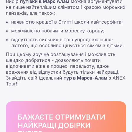
Вибір
путівки в Марс Алам
можна аргументувати
не лише найтеплішим кліматом і красою морських
пейзажів, але також:
наявністю кращої в Єгипті школи кайтсерфінга;
можливістю побачити морську корову;
відсутність сильних вітрів упродовж січня-
лютого, що особливо цінується сім’ям з дітьми.
При цьому зручне розташування і можливість
швидко добратися - дозволяють почати
відпочивати вже в процесі перельоту, адже
враження від відпустки будуть тільки найкращі.
Знайдіть свій ідеальний
тур в Марса-Алам
з ANEX
Tour!
БАЖАЄТЕ ОТРИМУВАТИ
НАЙКРАЩІ ДОБІРКИ