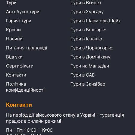
Тури
Тури в Єгипет
Автобусні тури
Тури в Хургаду
Гарячі тури
Тури в Шарм ель Шейх
Країни
Тури в Болгарію
Новини
Тури в Іспанію
Питання і відповіді
Тури в Чорногорію
Відгуки
Тури в Домінікану
Сертифікати
Тури на Мальдіви
Контакти
Тури в ОАЕ
Політика
Тури в Занзібар
конфіденційності
Контакти
На період дії військового стану в Україні - турагенція
працює в онлайн режимі
Пн - Пт: 10:00 – 19:00