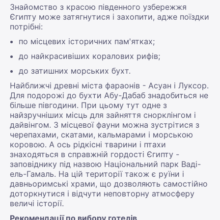
Знайомство з красою південного узбережжя
Єгипту може затягнутися і захопити, адже поїздки
потрібні:
по місцевих історичних пам'ятках;
до найкрасивіших коралових рифів;
до затишних морських бухт.
Найближчі древні міста фараонів - Асуан і Луксор.
Для подорожі до бухти Абу-Дабаб знадобиться не
більше півгодини. При цьому тут одне з
найзручніших місць для зайняття снорклінгом і
дайвінгом. З місцевої фауни можна зустрітися з
черепахами, скатами, кальмарами і морською
коровою. А ось рідкісні тварини і птахи
знаходяться в справжній гордості Єгипту -
заповіднику під назвою Національний парк Ваді-
ель-Гамаль. На цій території також є руїни і
давньоримські храми, що дозволяють самостійно
доторкнутися і відчути неповторну атмосферу
величі історії.
Рекомендації по вибору готелів