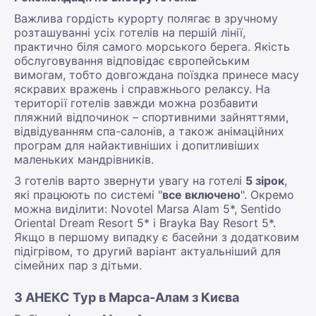
Важлива гордість курорту полягає в зручному
розташуванні усіх готелів на першій лінії,
практично біля самого морського берега. Якість
обслуговування відповідає європейським
вимогам, тобто довгождана поїздка принесе масу
яскравих вражень і справжнього релаксу. На
території готелів завжди можна розбавити
пляжний відпочинок – спортивними зайняттями,
відвідуванням спа-салонів, а також анімаційних
програм для найактивніших і допитливіших
маленьких мандрівників.
З готелів варто звернути увагу на готелі
5 зірок
,
які працюють по системі "
все включено
". Окремо
можна виділити: Novotel Marsa Alam 5*, Sentido
Oriental Dream Resort 5* і Brayka Bay Resort 5*.
Якщо в першому випадку є басейни з додатковим
підігрівом, то другий варіант актуальніший для
сімейних пар з дітьми.
З АНЕКС Тур в Марса-Алам з Києва