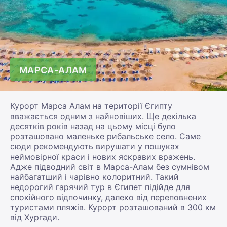
МАРСА-АЛАМ
Курорт Марса Алам на території Єгипту
вважається одним з найновіших. Ще декілька
десятків років назад на цьому місці було
розташовано маленьке рибальське село. Саме
сюди рекомендують вирушати у пошуках
неймовірної краси і нових яскравих вражень.
Адже підводний світ в Марса-Алам без сумнівом
найбагатший і чарівно колоритний. Такий
недорогий гарячий тур в Єгипет підійде для
спокійного відпочинку, далеко від переповнених
туристами пляжів. Курорт розташований в 300 км
від Хургади.