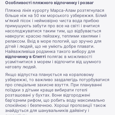
Особливості пляжного відпочинку і розваг
Пляжна лінія курорту Марса-Алам розтягнулася
більше ніж на 50 км морського узбережжя. Білий
м'який пісок і неймовірно чиста вода прибою
примушують забути про все на світі і вчитися
насолоджуватися таким тим, що відбувається
навкруги: красою пейзажу, теплими хвилями і
релаксом. Вхід в море пологий, що зручно для
дітей і людей, що не уміють добре плавати.
Найважливіша родзинка такого вибору для
відпочинку в Єгипті
полягає в можливості
усамітнитися з морем і відпочити від шумного
натовпу людей.
Якщо відпустка планується на кораловому
узбережжі, то важливо заздалегідь потурбуватися
про спеціальне захисне взуття. При плануванні
поїздки з дітьми краще вибирати готелі
розташовані у бухтах. Вони відгороджені
бар'єрним рифом, що робить воду максимально
спокійною і безпечною. Хороші пропозиції також
знайдуться для шанувальників дайвінгу і