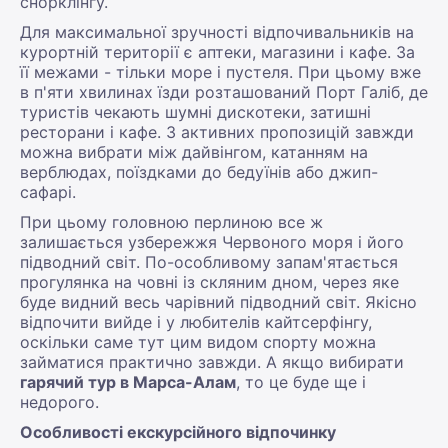
снорклінгу.
Для максимальної зручності відпочивальників на
курортній території є аптеки, магазини і кафе. За
її межами - тільки море і пустеля. При цьому вже
в п'яти хвилинах їзди розташований Порт Галіб, де
туристів чекають шумні дискотеки, затишні
ресторани і кафе. З активних пропозицій завжди
можна вибрати між дайвінгом, катанням на
верблюдах, поїздками до бедуїнів або джип-
сафарі.
При цьому головною перлиною все ж
залишається узбережжя Червоного моря і його
підводний світ. По-особливому запам'ятається
прогулянка на човні із скляним дном, через яке
буде видний весь чарівний підводний світ. Якісно
відпочити вийде і у любителів кайтсерфінгу,
оскільки саме тут цим видом спорту можна
займатися практично завжди. А якщо вибирати
гарячий тур в Марса-Алам
, то це буде ще і
недорого.
Особливості екскурсійного відпочинку