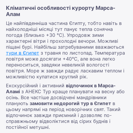
Кліматичні особливості курорту Марса-
Алам
Це найпівденніша частина Єгипту, тобто навіть в
найхолодніші місяці тут панує тепла сонячна
погода (близько +30 °C). Упродовж зими
характерні вітри і прохолодні вечори. Можливі
піщані бурі. Найбільш затребуваними вважаються
тури в Єгипет
з травня по листопад. Температура
повітря може досягати +40°C, але вона легко
переноситься, завдяки невеликій вологості
повітря. Море ж завжди радує ласкавим теплом і
можливістю купатися круглий рік.
Екскурсійний і активний
відпочинок в Марса-
Аламі
з АНЕКС Тур краще планувати на весну або
осінь. Все частіше досвідчені мандрівники
планують
замовити недорогий тур в Єгипет
в
цьому напрямі на період новорічних свят. Такий
відпочинок завжди приємний і дозволяє по-
справжньому відволіктися від сірих буднів і
постійної метушні.