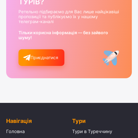
ТУРІВ?
Ретельно підбираємо для Вас лише найцікавіші
пропозиції та публікуємо їх у нашому
телеграм-каналі
Тільки корисна інформація — без зайвого
шуму!
Приєднатися
Навігація
Тури
Головна
Тури в Туреччину