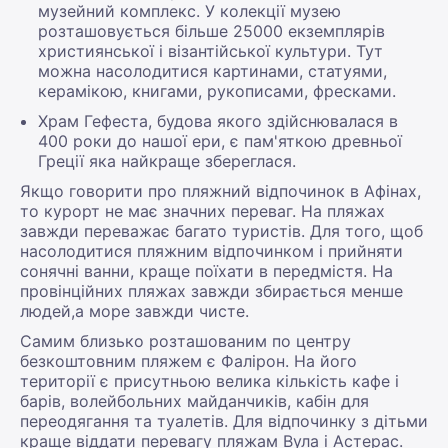
музейний комплекс. У колекції музею
розташовується більше 25000 екземплярів
християнської і візантійської культури. Тут
можна насолодитися картинами, статуями,
керамікою, книгами, рукописами, фресками.
Храм Гефеста, будова якого здійснювалася в
400 роки до нашої ери, є пам'яткою древньої
Греції яка найкраще збереглася.
Якщо говорити про пляжний відпочинок в Афінах,
то курорт не має значних переваг. На пляжах
завжди переважає багато туристів. Для того, щоб
насолодитися пляжним відпочинком і прийняти
сонячні ванни, краще поїхати в передмістя. На
провінційних пляжах завжди збирається менше
людей,а море завжди чисте.
Самим близько розташованим по центру
безкоштовним пляжем є Фалірон. На його
території є присутньою велика кількість кафе і
барів, волейбольних майданчиків, кабін для
переодягання та туалетів. Для відпочинку з дітьми
краще віддати перевагу пляжам Вула і Астерас.