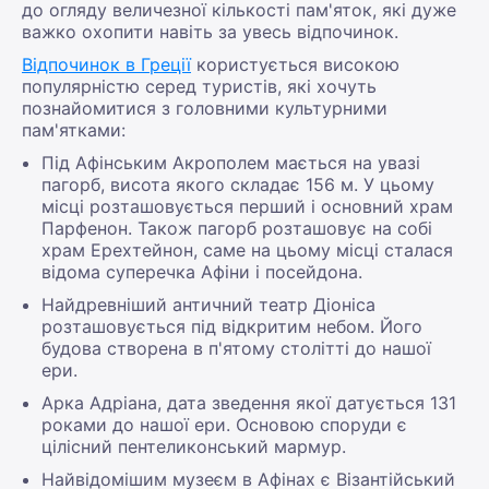
до огляду величезної кількості пам'яток, які дуже
важко охопити навіть за увесь відпочинок.
Відпочинок в Греції
користується високою
популярністю серед туристів, які хочуть
познайомитися з головними культурними
пам'ятками:
Під Афінським Акрополем мається на увазі
пагорб, висота якого складає 156 м. У цьому
місці розташовується перший і основний храм
Парфенон. Також пагорб розташовує на собі
храм Ерехтейнон, саме на цьому місці сталася
відома суперечка Афіни і посейдона.
Найдревніший античний театр Діоніса
розташовується під відкритим небом. Його
будова створена в п'ятому столітті до нашої
ери.
Арка Адріана, дата зведення якої датується 131
роками до нашої ери. Основою споруди є
цілісний пентеликонський мармур.
Найвідомішим музеєм в Афінах є Візантійський