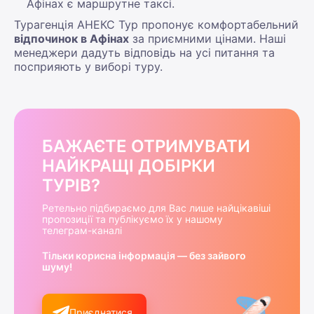
Афінах є маршрутне таксі.
Турагенція АНЕКС Тур пропонує комфортабельний
відпочинок в Афінах
за приємними цінами. Наші
менеджери дадуть відповідь на усі питання та
посприяють у виборі туру.
БАЖАЄТЕ ОТРИМУВАТИ
НАЙКРАЩІ ДОБІРКИ
ТУРІВ?
Ретельно підбираємо для Вас лише найцікавіші
пропозиції та публікуємо їх у нашому
телеграм-каналі
Тільки корисна інформація — без зайвого
шуму!
Приєднатися