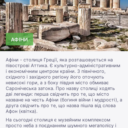
АФІНИ
Афіни - столиця Греції, яка розташовується на
півострові Аттика. Є культурно-адміністративним
і економічним центром країни. З північного,
східного і західного регіону його оточують
невисокі гори, а з боку півдня місто обмиває
Саронічеська затока. Про назву столиці ходять
дві легенди: перша свідчить про те, що місто
назване на честь Афіни (богиня війни і мудрості), а
друга свідчить про те, що назва пішла від слова
Афон (квітка).
На сьогодні столиця є музейним комплексом
просто неба з поєднанням шумного мегаполісу і