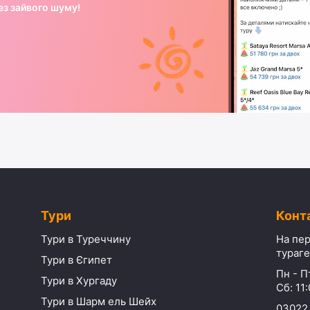
ез зайвого шуму!
Тури
Конт
Тури в Туреччину
На пер
тураге
Тури в Єгипет
Пн - Пт
Тури в Хургаду
Сб: 11:
Тури в Шарм ель Шейх
03022,