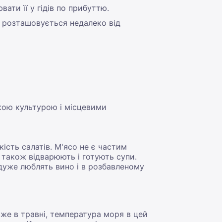
ати її у гідів по прибуттю.
й розташовується недалеко від
кою культурою і місцевими
ість салатів. М'ясо не є частим
а також відварюють і готують супи.
дуже люблять вино і в розбавленому
же в травні, температура моря в цей