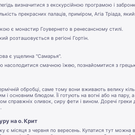
легідь визначитися з екскурсійною програмою і забронюв
лькість прекрасних палаців, приміром, Агіа Тріада, яки
кою є монастир Гоувернето в ренесансному стилі.
ий розташовується в регіоні Гортін.
ва є ущелина "Самарья".
ю насолодитися смачною їжею, познайомитися з грець
ермічній обробці, саме тому вони вживають велику кільк
им і основним блюдом. Її готують на вогні або на пару, 
м справжніх оливок, сиру фети і вином. Доречі греки 
.
ру на о. Крит
 є місяця з червня по вересень. Купатися тут можна в