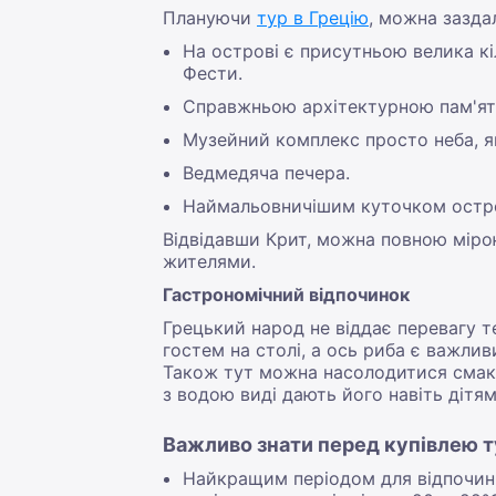
Плануючи
тур в Грецію
, можна зазда
На острові є присутньою велика кі
Фести.
Справжньою архітектурною пам'ят
Музейний комплекс просто неба, як
Ведмедяча печера.
Наймальовничішим куточком остро
Відвідавши Крит, можна повною міро
жителями.
Гастрономічний відпочинок
Грецький народ не віддає перевагу т
гостем на столі, а ось риба є важлив
Також тут можна насолодитися смако
з водою виді дають його навіть дітям
Важливо знати перед купівлею ту
Найкращим періодом для відпочинку