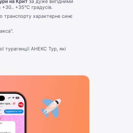
тури на Крит
за дуже вигідними
 +30.. +35°С градусів.
о транспорту характерне синє
акса".
ї турагенції АНЕКС Тур, які