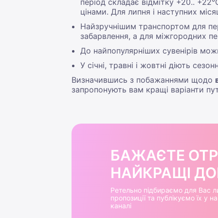
період складає відмітку +20.. +22
цінами. Для липня і наступних міся
Найзручнішим транспортом для пер
забарвлення, а для міжгородних пе
До найпопулярніших сувенірів можн
У січні, травні і жовтні діють сезон
Визначившись з побажаннями щодо
запропонують вам кращі варіанти пут
БАЖАЄТЕ ОТ
НАЙКРАЩІ ДОБ
Ретельно підбираємо для Вас л
пропозиції та публікуємо їх у 
каналі