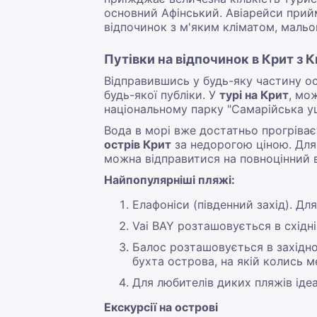
основний Афінський. Авіарейси прий
відпочинок з м'яким кліматом, маль
Путівки на відпочинок в Крит з 
Відправившись у будь-яку частину ос
будь-якої публіки. У
турі на Крит
, мо
національному парку "Самарійська ущ
Вода в морі вже достатньо прогріваєт
острів Крит
за недорогою ціною. Для 
можна відправитися на повноцінний в
Найпопулярніші пляжі:
Елафоніси (південний захід). Дл
Vai BAY розташовується в східн
Балос розташовується в західно
бухта острова, на якій колись м
Для любителів диких пляжів іде
Екскурсії на острові