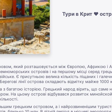
Тури в Крит ❤️ остр
овом, який розташовується між Європою, Африкою і Аз
земноморських островів і на першому місці серед грець
війське. Є присутньою велика кількість піщаних і галеч
 Берегові лінії острова складають відмітку майже 1000 
 з багатою історією. Грецький народ вірить, що саме на
вром. На цьому острові відбувався розвиток минойской 
кількості.
ільшим грецьким островом, а і найрозвиненішим турист
ів, близько 10 млн. В літній період в місцеві аеропорти