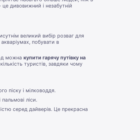
 це дивовижний і незабутній
исутнім великий вибір розваг для
 акваріумах, побувати в
ріод можна
купити гарячу путівку на
кількість туристів, завдяки чому
го піску і мілководдя.
 пальмові ліси.
істю серед дайверів. Це прекрасна