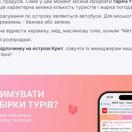
°С градусів. Саме у цей момент можна придбати
гарячі 
ців характерна велика кількість туристів і жарка погода
есування по острову являються автобуси. Для міськог
ревезень - бежева або зелене.
а віднести кераміку, мед, маслинову олію, коньяк "Мет
ні розпродажі.
відпочинку на острові Крит
, озвучте їх менеджерам нашо
івок!
РИМУВАТИ
ІРКИ ТУРІВ?
ише найцікавіші
нашому телеграм-