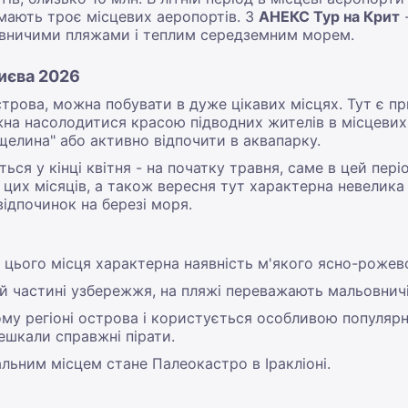
мають троє місцевих аеропортів. З
АНЕКС Тур на Крит
-
овничими пляжами і теплим середземним морем.
Києва 2026
трова, можна побувати в дуже цікавих місцях. Тут є пр
жна насолодитися красою підводних жителів в місцевих
елина" або активно відпочити в аквапарку.
ься у кінці квітня - на початку травня, саме в цей пе
цих місяців, а також вересня тут характерна невелика 
ідпочинок на березі моря.
я цього місця характерна наявність м'якого ясно-рожево
ій частині узбережжя, на пляжі переважають мальовничі
му регіоні острова і користується особливою популярн
ешкали справжні пірати.
альним місцем стане Палеокастро в Іракліоні.