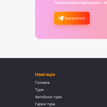
Тільки корисна інформація — б
Приєднатися
Навігація
Головна
Тури
Автобусні тури
Гарячі тури