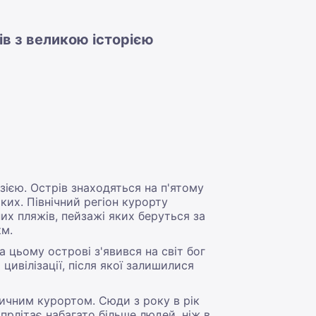
ів з великою історією
ією. Острів знаходяться на п'ятому
ких. Північний регіон курорту
них пляжів, пейзажі яких беруться за
км.
 цьому острові з'явився на світ бог
цивілізації, після якої залишилися
ичним курортом. Сюди з року в рік
 прлітає набагато більше людей, ніж в