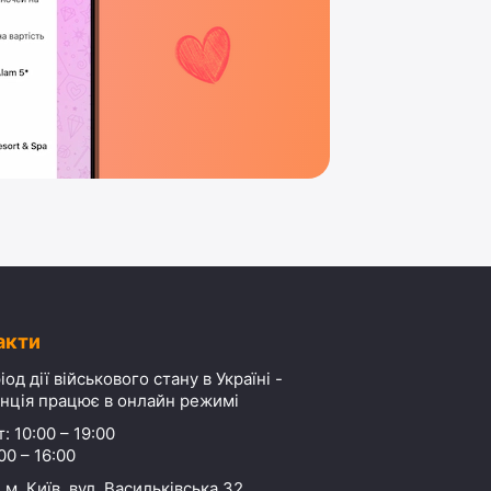
акти
іод дії військового стану в Україні -
нція працює в онлайн режимі
: 10:00 – 19:00
00 – 16:00
 м. Київ, вул. Васильківська 32