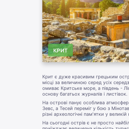
КРИТ
Крит є дуже красивим грецьким остр
місці за величиною серед усіх серед
омиває Критське море, а південь - Лі
основу багатьох журналів і листівок.
На острові панує особлива атмосфера
Зевс, а Тесей переміг у бою з Мінота
різні археологічні пам'ятки у великій 
На сьогодні острів є не просто найб
приїжджає величезна кількість турист