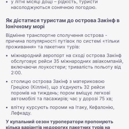
у літні місяці дощі – рідкість, туристи
насолоджуються сонячною погодою.
Як дістатися туристам до острова Закінф в
Іонічному морі
Відмінне транспортне сполучення острова -
причина популярності путівок по системі «тільки
проживання» та пакетних турів:
міжнародний аеропорт на сході острова Закінф
обслуговує рейси 35 міжнародних авіакомпаній,
включаючи лоукостери; тривалість польоту від
2:00.
столицю острова Закінф з материковою
Грецією (Кілліні), що з'єднують 32 рейси
поромів на тиждень; пором вміщує легкові
автомобілі та пасажирів; час у дорозі 75 хв;
влітку курсують пороми на Ітаку, Кефалонію,
Лефкаду.
У купальний сезон туроператори пропонують
кілька варіантів недорогих пакетних турів на