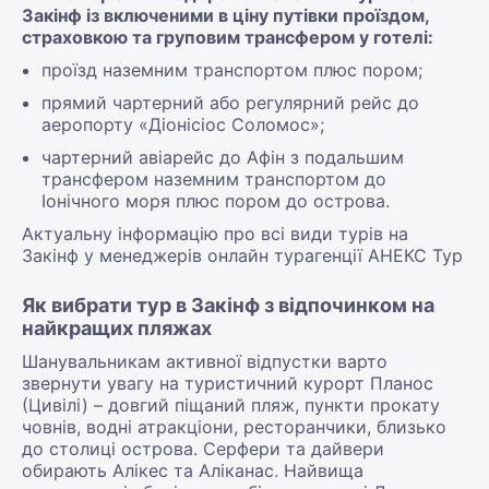
Закінф із включеними в ціну путівки проїздом,
страховкою та груповим трансфером у готелі:
проїзд наземним транспортом плюс пором;
прямий чартерний або регулярний рейс до
аеропорту «Діонісіос Соломос»;
чартерний авіарейс до Афін з подальшим
трансфером наземним транспортом до
Іонічного моря плюс пором до острова.
Актуальну інформацію про всі види турів на
Закінф у менеджерів онлайн турагенції АНЕКС Тур
Як вибрати тур в Закінф з відпочинком на
найкращих пляжах
Шанувальникам активної відпустки варто
звернути увагу на туристичний курорт Планос
(Цивілі) – довгий піщаний пляж, пункти прокату
човнів, водні атракціони, ресторанчики, близько
до столиці острова. Серфери та дайвери
обирають Алікес та Аліканас. Найвища