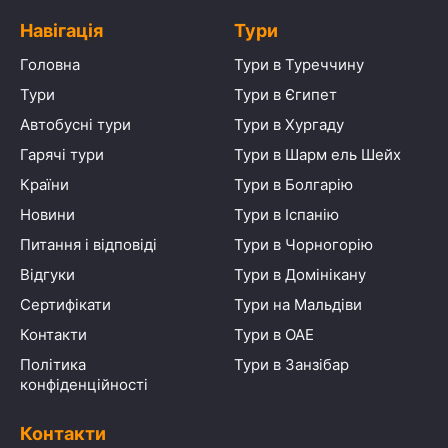
Навігація
Тури
Головна
Тури в Туреччину
Тури
Тури в Єгипет
Автобусні тури
Тури в Хургаду
Гарячі тури
Тури в Шарм ель Шейх
Країни
Тури в Болгарію
Новини
Тури в Іспанію
Питання і відповіді
Тури в Чорногорію
Відгуки
Тури в Домінікану
Сертифікати
Тури на Мальдіви
Контакти
Тури в ОАЕ
Політика
Тури в Занзібар
конфіденційності
Контакти