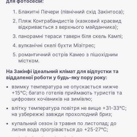
для фотосесій:
Блакитні Печери (північний схід Закінтоса);
Пляж Контрабандистів (казковий краєвид
відкривається з верхнього майданчика);
панорамні тераси таверн біля скель Кампі;
вулканічні скелі бухти Мізітрес;
романтичний острів Камео з пішохідним
містком.
На Закінфі ідеальний клімат для відпустки та
віддаленої роботи у будь-яку пору року:
взимку температура не опускається нижче
+15°С; багато готелів приймають туристів та
цифрових кочівників на зимівлю;
влітку температура повітря не вище +31-33°С;
на узбережжі завжди прохолодний бриз;
купальний сезон із травня по листопад; до
липня вода прогрівається до +25-27°С;