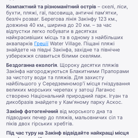
Компактний та різноманітний острів
– скелі, ліси,
бухти, пляжі, гаї, пасовища, античні пам'ятки,
безліч розваг. Берегова лінія Закінфу 123 км.,
довжина 40 км., ширина до 20 км. – за час
відпустки легко побувати в десятках
найкрасивіших місць та в одному з найбільших
аквапарків
Греції
Water Village. Піщані пляжі
знайдете на півдні Закінфа, західне та північне
узбережжя славиться білими скелями.
Бездоганна екологія
. Щороку десятки пляжів
Закінфа нагороджуються Блакитними Прапорами
за чистоту води та пляжів. Для захисту
найбільшого у Середземномор'ї місця гніздування
великих морських черепах у затоці Лаганос
створено Національний природний парк. Ігуан та
дикобразів знайдете у Кам'яному парку Аскос.
Закінф фотогенічний
від морського дна та
підводних печер до пляжів, мальовничих сіл та
піків двох гірських хребтів.
Під час туру на Закінф відвідайте найкращі місця