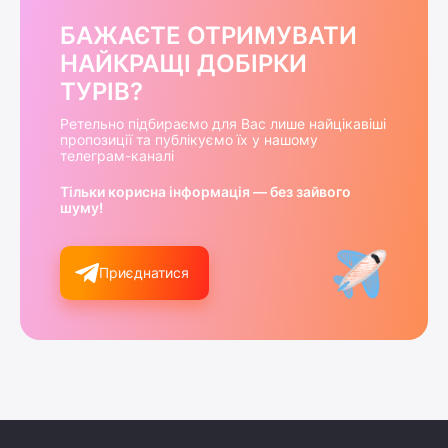
БАЖАЄТЕ ОТРИМУВАТИ
НАЙКРАЩІ ДОБІРКИ
ТУРІВ?
Ретельно підбираємо для Вас лише найцікавіші
пропозиції та публікуємо їх у нашому
телеграм-каналі
Тільки корисна інформація — без зайвого
шуму!
Приєднатися