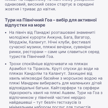
однаковий, високий сезон стартує в середині
жовтня і триває до квітня.
Тури на Північний Гоа – вибір для активної
відпустки на море
На північ від Панаджі розташовані знамениті
молодіжні курорти Анжуна, Бага, Вагатор,
Морджім, Калангут. Нічні клуби, фестивалі
сучасної музики, пляжні вечірки, сувенірні
ринки, ресторани – саме цим славиться серед
туристів Північний Гоа.
Трохи спокійніше відпочивати на пляжах
Арамбол та Тіраколь. Круті спуски до води на
пляжах Кандолім та Калангут. Захищені від
хвиль мілководні басейни з морською водою на
пляжі Мандрем вибирають для маленьких дітей
відповідальні батьки. Кайтсерфери та серфери
підкорюють хвилі на пляжі Ашвем. Тури на Гоа з
відпочинком у північній частині нерідко
найдешевші – тут безліч гестхаусів із
мінімальним набором послуг для туристів.