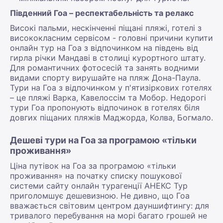
Південний Гоа – респектабельність та релакс
Високі пальми, нескінченні піщані пляжі, готелі з
висококласним сервісом - головні причини купити
онлайн тур на Гоа з відпочинком на південь від
гирла річки Мандаві в столиці курортного штату.
Для романтичних фотосесій та занять водними
видами спорту вирушайте на пляж Дона-Паула.
Тури на Гоа з відпочинком у п'ятизіркових готелях
– це пляжі Варка, Кавелоссім та Мобор. Недорогі
тури Гоа пропонують відпочинок в готелях біля
довгих піщаних пляжів Маджорда, Колва, Богмало.
Дешеві тури на Гоа за програмою «тільки
проживання»
Ціна путівок на Гоа за програмою «тільки
проживання» на початку списку пошукової
системи сайту онлайн турагенції АНЕКС Тур
приголомшує дешевизною. Не дивно, що Гоа
вважається світовим центром дауншифтингу: для
тривалого перебування на морі багато грошей не