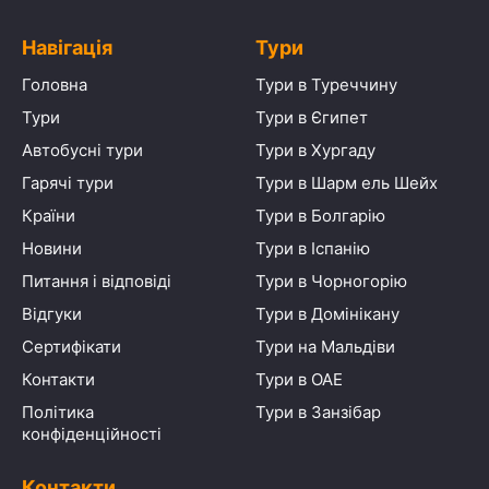
Навігація
Тури
Головна
Тури в Туреччину
Тури
Тури в Єгипет
Автобусні тури
Тури в Хургаду
Гарячі тури
Тури в Шарм ель Шейх
Країни
Тури в Болгарію
Новини
Тури в Іспанію
Питання і відповіді
Тури в Чорногорію
Відгуки
Тури в Домінікану
Сертифікати
Тури на Мальдіви
Контакти
Тури в ОАЕ
Політика
Тури в Занзібар
конфіденційності
Контакти