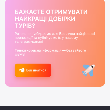
БАЖАЄТЕ ОТРИМУВАТИ
НАЙКРАЩІ ДОБІРКИ
ТУРІВ?
Ретельно підбираємо для Вас лише найцікавіші
пропозиції та публікуємо їх у нашому
телеграм-каналі
Тільки корисна інформація — без зайвого
шуму!
Приєднатися