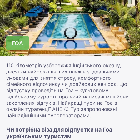
ГОА
110 кілометрів узбережжя Індійського океану,
десятки найрозкішніших пляжів з ідеальними
умовами для зняття стресу, комфортного
сімейного відпочинку чи драйвових вечірок. Цю
відпустку проведіть на Гоа – культовому
індійському курорті, про який написані мільйони
захоплених відгуків. Найкращі тури на Гоа в
онлайн турагенції АНЕКС Тур запропоновані
найнадійнішими туроператорами.
Чи потрібна віза для відпустки на Гоа
українським туристам