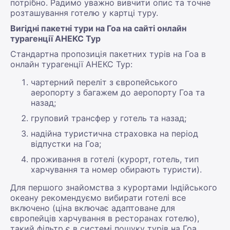
потрібно. Радимо уважно вивчити опис та точне
розташування готелю у картці туру.
Вигідні пакетні тури на Гоа на сайті онлайн
турагенції АНЕКС Тур
Стандартна пропозиція пакетних турів на Гоа в
онлайн турагенції АНЕКС Тур:
чартерний переліт з європейського
аеропорту з багажем до аеропорту Гоа та
назад;
груповий трансфер у готель та назад;
надійна туристична страховка на період
відпустки на Гоа;
проживання в готелі (курорт, готель, тип
харчування та номер обирають туристи).
Для першого знайомства з курортами Індійського
океану рекомендуємо вибирати готелі все
включено (ціна включає адаптоване для
європейців харчування в ресторанах готелю),
такий фільтр є в системі пошуку турів на Гоа.