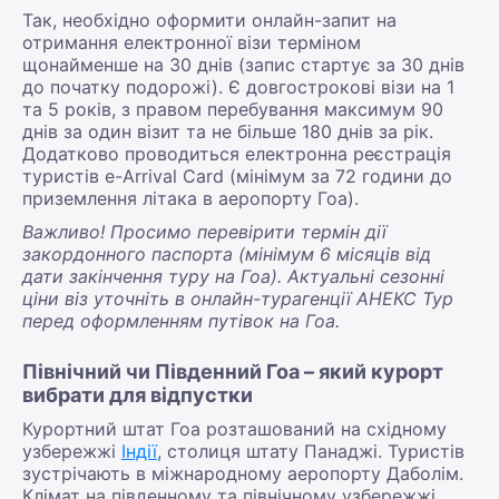
Так, необхідно оформити онлайн-запит на
отримання електронної візи терміном
щонайменше на 30 днів (запис стартує за 30 днів
до початку подорожі). Є довгострокові візи на 1
та 5 років, з правом перебування максимум 90
днів за один візит та не більше 180 днів за рік.
Додатково проводиться електронна реєстрація
туристів e-Arrival Card (мінімум за 72 години до
приземлення літака в аеропорту Гоа).
Важливо! Просимо перевірити термін дії
закордонного паспорта (мінімум 6 місяців від
дати закінчення туру на Гоа). Актуальні сезонні
ціни віз уточніть в онлайн-турагенції АНЕКС Тур
перед оформленням путівок на Гоа.
Північний чи Південний Гоа – який курорт
вибрати для відпустки
Курортний штат Гоа розташований на східному
узбережжі
Індії
, столиця штату Панаджі. Туристів
зустрічають в міжнародному аеропорту Даболім.
Клімат на південному та північному узбережжі