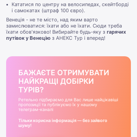
Кататися по центру на велосипедах, скейтборді
і самокатах (штраф 100 євро).
Венеція - не те місто, над яким варто
замислюватися: їхати або не їхати. Сюди треба
їхати обов'язково! Вибирайте будь-яку з
гарячих
путівок у Венецію
з АНЕКС Тур і вперед!
БАЖАЄТЕ ОТРИМУВАТИ
НАЙКРАЩІ ДОБІРКИ
ТУРІВ?
Ретельно підбираємо для Вас лише найцікавіші
пропозиції та публікуємо їх у нашому
телеграм-каналі
Тільки корисна інформація — без зайвого
шуму!