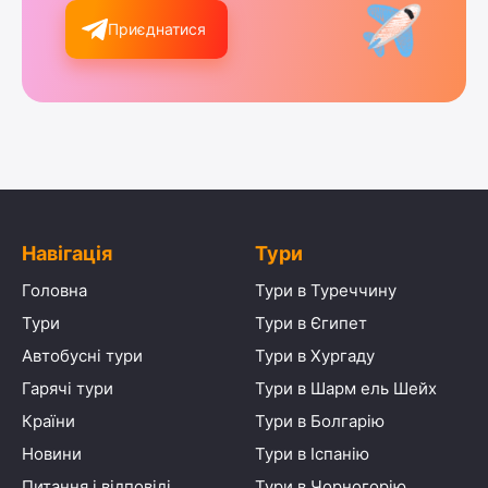
Приєднатися
Навігація
Тури
Головна
Тури в Туреччину
Тури
Тури в Єгипет
Автобусні тури
Тури в Хургаду
Гарячі тури
Тури в Шарм ель Шейх
Країни
Тури в Болгарію
Новини
Тури в Іспанію
Питання і відповіді
Тури в Чорногорію