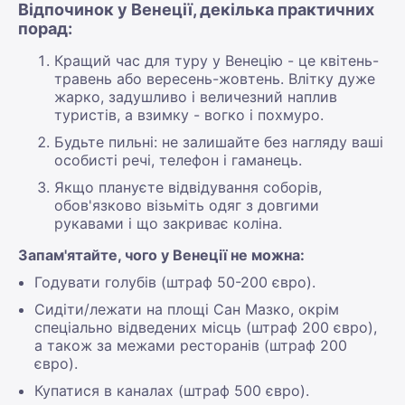
Відпочинок у Венеції, декілька практичних
порад:
Кращий час для туру у Венецію - це квітень-
травень або вересень-жовтень. Влітку дуже
жарко, задушливо і величезний наплив
туристів, а взимку - вогко і похмуро.
Будьте пильні: не залишайте без нагляду ваші
особисті речі, телефон і гаманець.
Якщо плануєте відвідування соборів,
обов'язково візьміть одяг з довгими
рукавами і що закриває коліна.
Запам'ятайте, чого у Венеції не можна:
Годувати голубів (штраф 50-200 євро).
Сидіти/лежати на площі Сан Мазко, окрім
спеціально відведених місць (штраф 200 євро),
а також за межами ресторанів (штраф 200
євро).
Купатися в каналах (штраф 500 євро).