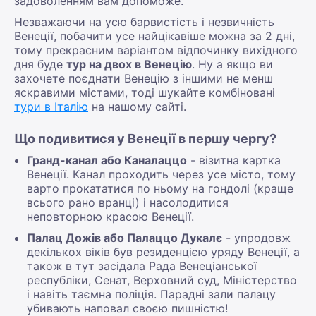
задоволенням вам допоможе.
Незважаючи на усю барвистість і незвичність
Венеції, побачити усе найцікавіше можна за 2 дні,
тому прекрасним варіантом відпочинку вихідного
дня буде
тур на двох в Венецію
. Ну а якщо ви
захочете поєднати Венецію з іншими не менш
яскравими містами, тоді шукайте комбіновані
тури в Італію
на нашому сайті.
Що подивитися у Венеції в першу чергу?
Гранд-канал або Каналаццо
- візитна картка
Венеції. Канал проходить через усе місто, тому
варто прокататися по ньому на гондолі (краще
всього рано вранці) і насолодитися
неповторною красою Венеції.
Палац Дожів або Палаццо Дукалє
- упродовж
декількох віків був резиденцією уряду Венеції, а
також в тут засідала Рада Венеціанської
республіки, Сенат, Верховний суд, Міністерство
і навіть таємна поліція. Парадні зали палацу
убивають наповал своєю пишністю!