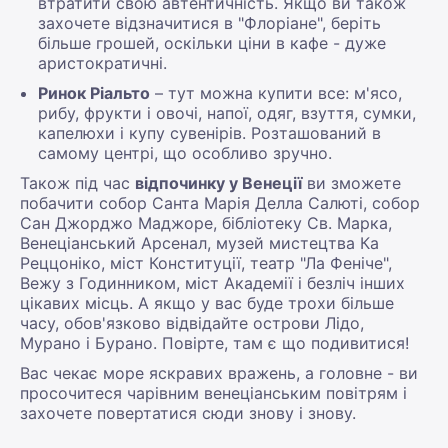
втратити свою автентичність. Якщо ви також
захочете відзначитися в "Флоріане", беріть
більше грошей, оскільки ціни в кафе - дуже
аристократичні.
Ринок Ріальто
– тут можна купити все: м'ясо,
рибу, фрукти і овочі, напої, одяг, взуття, сумки,
капелюхи і купу сувенірів. Розташований в
самому центрі, що особливо зручно.
Також під час
відпочинку у Венеції
ви зможете
побачити собор Санта Марія Делла Салюті, собор
Сан Джорджо Маджоре, бібліотеку Св. Марка,
Венеціанський Арсенал, музей мистецтва Ка
Реццоніко, міст Конституції, театр "Ла Феніче",
Вежу з Годинником, міст Академії і безліч інших
цікавих місць. А якщо у вас буде трохи більше
часу, обов'язково відвідайте острови Лідо,
Мурано і Бурано. Повірте, там є що подивитися!
Вас чекає море яскравих вражень, а головне - ви
просочитеся чарівним венеціанським повітрям і
захочете повертатися сюди знову і знову.