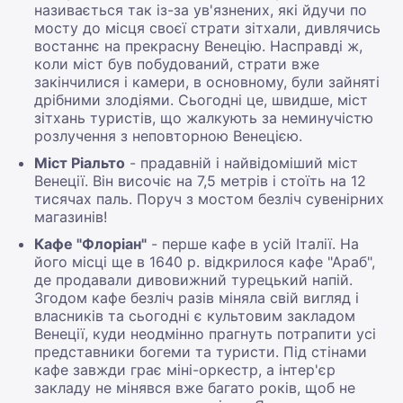
називається так із-за ув'язнених, які йдучи по
мосту до місця своєї страти зітхали, дивлячись
востаннє на прекрасну Венецію. Насправді ж,
коли міст був побудований, страти вже
закінчилися і камери, в основному, були зайняті
дрібними злодіями. Сьогодні це, швидше, міст
зітхань туристів, що жалкують за неминучістю
розлучення з неповторною Венецією.
Міст Ріальто
- прадавній і найвідоміший міст
Венеції. Він височіє на 7,5 метрів і стоїть на 12
тисячах паль. Поруч з мостом безліч сувенірних
магазинів!
Кафе "Флоріан"
- перше кафе в усій Італії. На
його місці ще в 1640 р. відкрилося кафе "Араб",
де продавали дивовижний турецький напій.
Згодом кафе безліч разів міняла свій вигляд і
власників та сьогодні є культовим закладом
Венеції, куди неодмінно прагнуть потрапити усі
представники богеми та туристи. Під стінами
кафе завжди грає міні-оркестр, а інтер'єр
закладу не мінявся вже багато років, щоб не