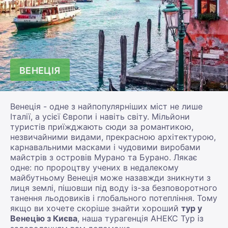
ВЕНЕЦІЯ
Венеція - одне з найпопулярніших міст не лише
Італії, а усієї Європи і навіть світу. Мільйони
туристів приїжджають сюди за романтикою,
незвичайними видами, прекрасною архітектурою,
карнавальними масками і чудовими виробами
майстрів з островів Мурано та Бурано. Лякає
одне: по пророцтву учених в недалекому
майбутньому Венеція може назавжди зникнути з
лиця землі, пішовши під воду із-за безповоротного
танення льодовиків і глобального потепління. Тому
якщо ви хочете скоріше знайти хороший
тур у
Венецію з Києва
, наша турагенція АНЕКС Тур із