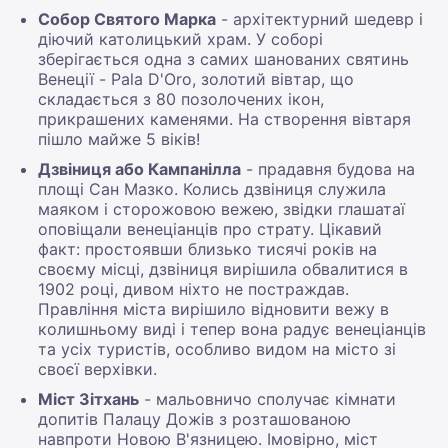
Собор Святого Марка
- архітектурний шедевр і
діючий католицький храм. У соборі
зберігається одна з самих шанованих святинь
Венеції - Pala D'Oro, золотий вівтар, що
складається з 80 позолочених ікон,
прикрашених каменями. На створення вівтаря
пішло майже 5 віків!
Дзвіниця або Кампанілла
- прадавня будова на
площі Сан Мазко. Колись дзвіниця служила
маяком і сторожовою вежею, звідки глашатаї
оповіщали венеціанців про страту. Цікавий
факт: простоявши близько тисячі років на
своєму місці, дзвіниця вирішила обвалитися в
1902 році, дивом ніхто не постраждав.
Правління міста вирішило відновити вежу в
колишньому виді і тепер вона радує венеціанців
та усіх туристів, особливо видом на місто зі
своєї верхівки.
Міст Зітхань
- мальовничо сполучає кімнати
допитів Палацу Дожів з розташованою
навпроти Новою В'язницею. Імовірно, міст