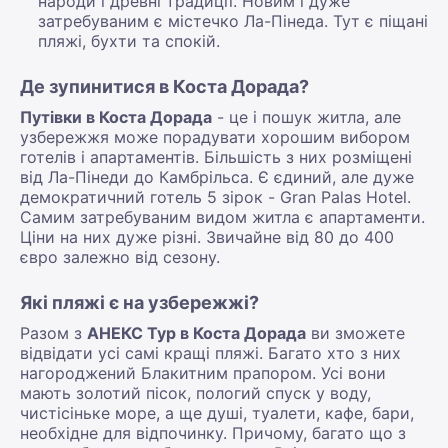
народи і древні традиції. Новим і дуже
затребуваним є містечко Ла-Пінеда. Тут є піщані
пляжі, бухти та спокій.
Де зупинитися в Коста Дорада?
Путівки в Коста Дорада
- це і пошук житла, але
узбережжя може порадувати хорошим вибором
готелів і апартаментів. Більшість з них розміщені
від Ла-Пінеди до Камбрільса. Є єдиний, але дуже
демократичний готель 5 зірок - Gran Palas Hotel.
Самим затребуваним видом житла є апартаменти.
Ціни на них дуже різні. Звичайне від 80 до 400
євро залежно від сезону.
Які пляжі є на узбережжі?
Разом з
АНЕКС Тур в Коста Дорада
ви зможете
відвідати усі самі кращі пляжі. Багато хто з них
нагороджений Блакитним прапором. Усі вони
мають золотий пісок, пологий спуск у воду,
чистісіньке море, а ще душі, туалети, кафе, бари,
необхідне для відпочинку. Причому, багато що з