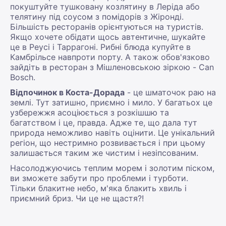
покуштуйте тушковану козлятину в Леріда або
телятину під соусом з помідорів з Жіронді.
Більшість ресторанів орієнтуються на туристів.
Якщо хочете обідати щось автентичне, шукайте
це в Реусі і Таррагоні. Рибні блюда купуйте в
Камбрільсе навпроти порту. А також обов'язково
зайдіть в ресторан з Мішленовською зіркою - Can
Bosch.
Відпочинок в Коста-Дорада
- це шматочок раю на
землі. Тут затишно, приємно і мило. У багатьох це
узбережжя асоціюється з розкішшю та
багатством і це, правда. Адже те, що дала тут
природа неможливо навіть оцінити. Це унікальний
регіон, що нестримно розвивається і при цьому
залишається таким же чистим і незіпсованим.
Насолоджуючись теплим морем і золотим піском,
ви зможете забути про проблеми і турботи.
Тільки блакитне небо, м'яка блакить хвиль і
приємний бриз. Чи це не щастя?!