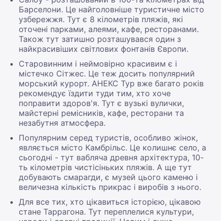
Барселони. Це найголовніше туристичне місто
узбережжя. Тут є 8 кілометрів пляжів, які
оточені парками, алеями, кафе, ресторанами.
Також тут затишно розташувався один з
найкрасивіших світлових фонтанів Європи.
Старовинним і неймовірно красивим є і
містечко Сітжес. Це теж досить популярний
морський курорт. АНЕКС Тур вже багато років
рекомендує їздити туди тим, хто хоче
поправити здоров'я. Тут є вузькі вулички,
майстерні ремісників, кафе, ресторани та
незабутня атмосфера.
Популярним серед туристів, особливо жінок,
являється місто Камбрільс. Це колишнє село, а
сьогодні - тут вабляча древня архітектура, 10-
ть кілометрів чистісіньких пляжів. А ще тут
добувають смарагди, є музей цього каменю і
величезна кількість прикрас і виробів з нього.
Для все тих, хто цікавиться історією, цікавою
стане Таррагона. Тут переплелися культури,