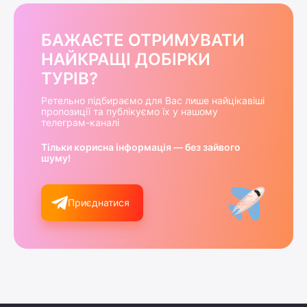
БАЖАЄТЕ ОТРИМУВАТИ
НАЙКРАЩІ ДОБІРКИ
ТУРІВ?
Ретельно підбираємо для Вас лише найцікавіші
пропозиції та публікуємо їх у нашому
телеграм-каналі
Тільки корисна інформація — без зайвого
шуму!
Приєднатися