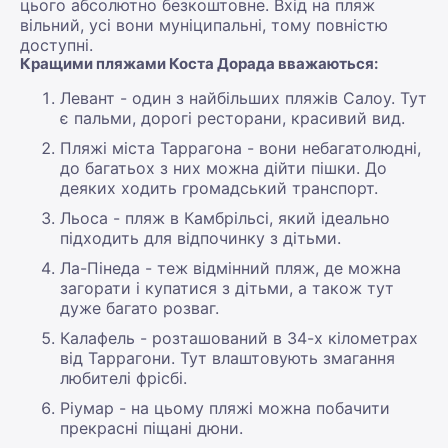
цього абсолютно безкоштовне. Вхід на пляж
вільний, усі вони муніципальні, тому повністю
доступні.
Кращими пляжами Коста Дорада вважаються:
Левант - один з найбільших пляжів Салоу. Тут
є пальми, дорогі ресторани, красивий вид.
Пляжі міста Таррагона - вони небагатолюдні,
до багатьох з них можна дійти пішки. До
деяких ходить громадський транспорт.
Льоса - пляж в Камбрільсі, який ідеально
підходить для відпочинку з дітьми.
Ла-Пінеда - теж відмінний пляж, де можна
загорати і купатися з дітьми, а також тут
дуже багато розваг.
Калафель - розташований в 34-х кілометрах
від Таррагони. Тут влаштовують змагання
любителі фрісбі.
Ріумар - на цьому пляжі можна побачити
прекрасні піщані дюни.