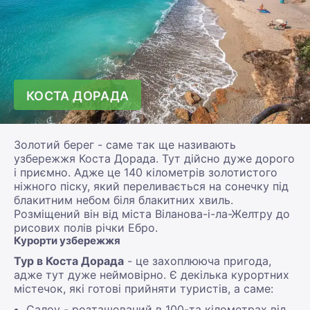
КОСТА ДОРАДА
Золотий берег - саме так ще називають
узбережжя Коста Дорада. Тут дійсно дуже дорого
і приємно. Адже це 140 кілометрів золотистого
ніжного піску, який переливається на сонечку під
блакитним небом біля блакитних хвиль.
Розміщений він від міста Віланова-і-ла-Желтру до
рисових полів річки Ебро.
Курорти узбережжя
Тур в Коста Дорада
- це захоплююча пригода,
адже тут дуже неймовірно. Є декілька курортних
містечок, які готові прийняти туристів, а саме:
Салоу - розташований в 100-та кілометрах від