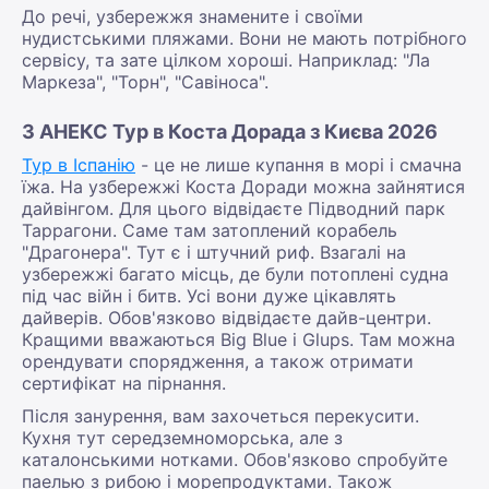
До речі, узбережжя знамените і своїми
нудистськими пляжами. Вони не мають потрібного
сервісу, та зате цілком хороші. Наприклад: "Ла
Маркеза", "Торн", "Савіноса".
З АНЕКС Тур в Коста Дорада з Києва 2026
Тур в Іспанію
- це не лише купання в морі і смачна
їжа. На узбережжі Коста Доради можна зайнятися
дайвінгом. Для цього відвідаєте Підводний парк
Таррагони. Саме там затоплений корабель
"Драгонера". Тут є і штучний риф. Взагалі на
узбережжі багато місць, де були потоплені судна
під час війн і битв. Усі вони дуже цікавлять
дайверів. Обов'язково відвідаєте дайв-центри.
Кращими вважаються Big Blue і Glups. Там можна
орендувати спорядження, а також отримати
сертифікат на пірнання.
Після занурення, вам захочеться перекусити.
Кухня тут середземноморська, але з
каталонськими нотками. Обов'язково спробуйте
паелью з рибою і морепродуктами. Також