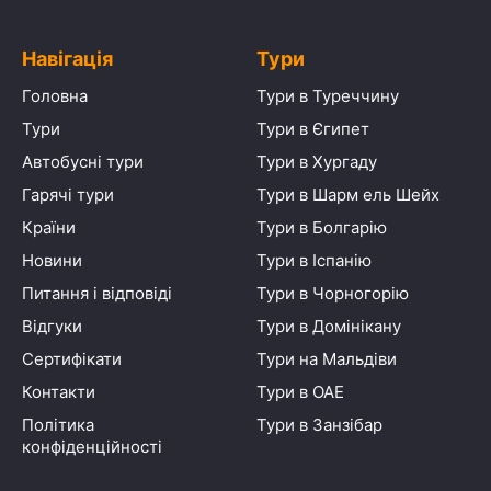
Навігація
Тури
Головна
Тури в Туреччину
Тури
Тури в Єгипет
Автобусні тури
Тури в Хургаду
Гарячі тури
Тури в Шарм ель Шейх
Країни
Тури в Болгарію
Новини
Тури в Іспанію
Питання і відповіді
Тури в Чорногорію
Відгуки
Тури в Домінікану
Сертифікати
Тури на Мальдіви
Контакти
Тури в ОАЕ
Політика
Тури в Занзібар
конфіденційності