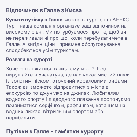
Відпочинок в Галле з Києва
Купити путівку в Галле
можна в турагенції АНЕКС
Тур - наша компанія організує ваш відпочинок на
високому рівні. Ми потурбуємося про те, щоб ви
не переживали ні про що, коли перебуватимете в
Галле. А вигідні ціни і приємне обслуговування
сподобаються усім туристам.
Розваги на курорті
Хочете поніжитися в чистому морі? Тоді
вирушайте в Унаватуна, де вас чекає чистий пляж
із золотим піском, оточений кораловими рифами.
Також ви зможете відправитися з міста в
екскурсію по джунглях на джипах. Любителям
водного спорту і підводного плавання пропонуємо
позайматися серфінгом, рафтингом, катанням на
водних лижах, вітрильним спортом або
порибалити.
Путівки в Галле - пам'ятки курорту