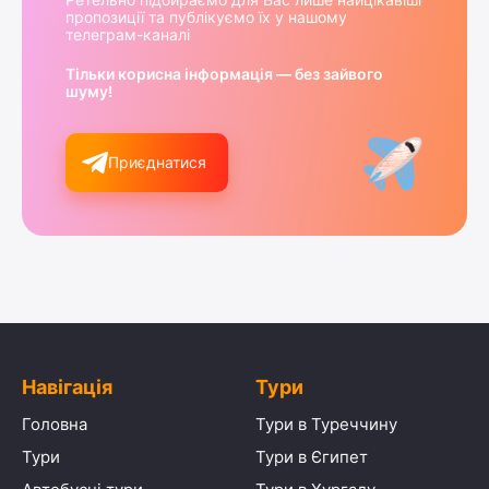
пропозиції та публікуємо їх у нашому
телеграм-каналі
Тільки корисна інформація — без зайвого
шуму!
Приєднатися
Навігація
Тури
Головна
Тури в Туреччину
Тури
Тури в Єгипет