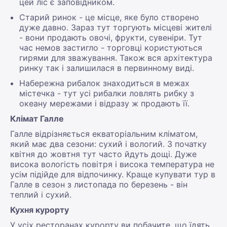
цей ліс є заповідником.
Старий ринок - це місце, яке було створено
дуже давно. Зараз тут торгують місцеві жителі
- вони продають овочі, фрукти, сувеніри. Тут
час немов застигло - торговці користуються
гирями для зважування. Також вся архітектура
ринку так і залишилася в первинному виді.
Набережна рибалок знаходиться в межах
містечка - тут усі рибалки ловлять рибку з
океану мережами і відразу ж продають її.
Клімат Галле
Галле відрізняється екваторіальним кліматом,
який має два сезони: сухий і вологий. З початку
квітня до жовтня тут часто йдуть дощі. Дуже
висока вологість повітря і висока температура не
усім підійде для відпочинку. Краще купувати тур в
Галле в сезон з листопада по березень - він
теплий і сухий.
Кухня курорту
У усіх ресторанах курорту ви побачите, що їдять