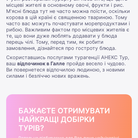
місцеві жителі в основному овочі, фрукти і рис.
М'ясні блюда тут не часто можна поїсти, оскільки
корова в цій країні є священною твариною. Тому
часто вас можуть почастувати морепродуктами і
рибою. Важливим фактом про місцевих жителів є
те, що вони дуже люблять додавати у блюда
перець чілі. Тому, перед тим, як робити
замовлення, дізнайтеся про гостроту блюда.
Скориставшись послугами турагенції АНЕКС Тур,
ваш
відпочинок в Галле
пройде весело і чудово.
Ви повернетеся відпочилою людиною, з новими
силами і безліччю нових вражень.
БАЖАЄТЕ ОТРИМУВАТИ
НАЙКРАЩІ ДОБІРКИ
ТУРІВ?
Ретельно підбираємо для Вас лише найцікавіші