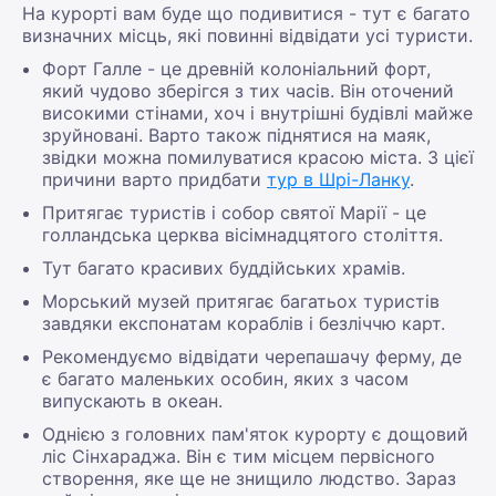
На курорті вам буде що подивитися - тут є багато
визначних місць, які повинні відвідати усі туристи.
Форт Галле - це древній колоніальний форт,
який чудово зберігся з тих часів. Він оточений
високими стінами, хоч і внутрішні будівлі майже
зруйновані. Варто також піднятися на маяк,
звідки можна помилуватися красою міста. З цієї
причини варто придбати
тур в Шрі-Ланку
.
Притягає туристів і собор святої Марії - це
голландська церква вісімнадцятого століття.
Тут багато красивих буддійських храмів.
Морський музей притягає багатьох туристів
завдяки експонатам кораблів і безліччю карт.
Рекомендуємо відвідати черепашачу ферму, де
є багато маленьких особин, яких з часом
випускають в океан.
Однією з головних пам'яток курорту є дощовий
ліс Сінхараджа. Він є тим місцем первісного
створення, яке ще не знищило людство. Зараз