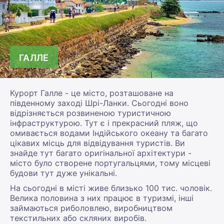
ГАЛЛЕ
Курорт Галле - це місто, розташоване на
південному заході Шрі-Ланки. Сьогодні воно
відрізняється розвиненою туристичною
інфраструктурою. Тут є і прекрасний пляж, що
омивається водами Індійського океану та багато
цікавих місць для відвідування туристів. Ви
знайде тут багато оригінальної архітектури -
місто було створене португальцями, тому місцеві
будови тут дуже унікальні.
На сьогодні в місті живе близько 100 тис. чоловік.
Велика половина з них працює в туризмі, інші
займаються риболовлею, виробництвом
текстильних або скляних виробів.