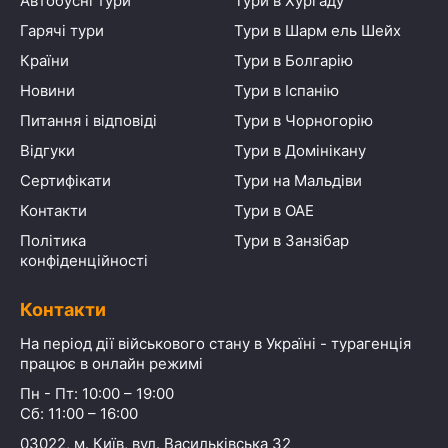
Автобусні тури
Тури в Хургаду
Гарячі тури
Тури в Шарм ель Шейх
Країни
Тури в Болгарію
Новини
Тури в Іспанію
Питання і відповіді
Тури в Чорногорію
Відгуки
Тури в Домінікану
Сертифікати
Тури на Мальдіви
Контакти
Тури в ОАЕ
Політика
Тури в Занзібар
конфіденційності
Контакти
На період дії військового стану в Україні - турагенція
працює в онлайн режимі
Пн - Пт: 10:00 – 19:00
Сб: 11:00 – 16:00
03022, м. Київ, вул. Васильківська 32