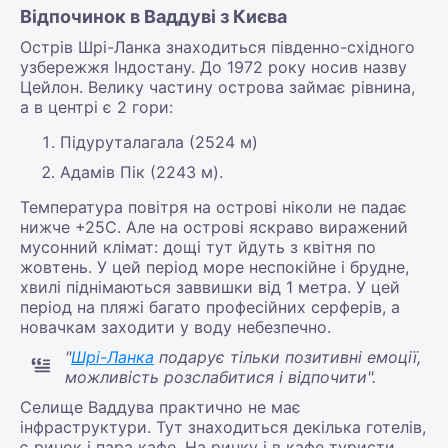
Відпочинок в Ваддуві з Києва
Острів Шрі-Ланка знаходиться південно-східного
узбережжя Індостану. До 1972 року носив назву
Цейлон. Велику частину острова займає рівнина,
а в центрі є 2 гори:
Підуруталагала (2524 м)
Адамів Пік (2243 м).
Температура повітря на острові ніколи не падає
нижче +25С. Але на острові яскраво виражений
мусонний клімат: дощі тут йдуть з квітня по
жовтень. У цей період море неспокійне і брудне,
хвилі піднімаються заввишки від 1 метра. У цей
період на пляжі багато професійних серферів, а
новачкам заходити у воду небезпечно.
"
Шрі-Ланка
подарує тільки позитивні емоції,
можливість розслабитися і відпочити".
Селище Ваддува практично не має
інфраструктури. Тут знаходиться декілька готелів,
є ринок і пара кафе. На ринку і в кафе туристи