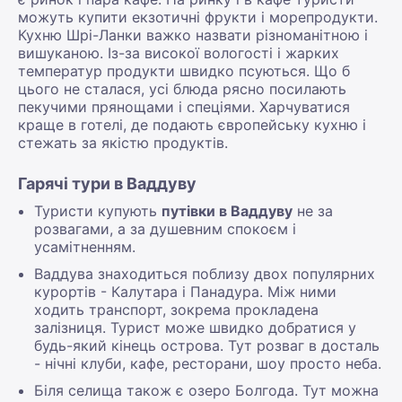
можуть купити екзотичні фрукти і морепродукти.
Кухню Шрі-Ланки важко назвати різноманітною і
вишуканою. Із-за високої вологості і жарких
температур продукти швидко псуються. Що б
цього не сталася, усі блюда рясно посилають
пекучими прянощами і спеціями. Харчуватися
краще в готелі, де подають європейську кухню і
стежать за якістю продуктів.
Гарячі тури в Ваддуву
Туристи купують
путівки в Ваддуву
не за
розвагами, а за душевним спокоєм і
усамітненням.
Ваддува знаходиться поблизу двох популярних
курортів - Калутара і Панадура. Між ними
ходить транспорт, зокрема прокладена
залізниця. Турист може швидко добратися у
будь-який кінець острова. Тут розваг в досталь
- нічні клуби, кафе, ресторани, шоу просто неба.
Біля селища також є озеро Болгода. Тут можна