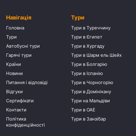
Навігація
Тури
Головна
Тури в Туреччину
Тури
Тури в Єгипет
Автобусні тури
Тури в Хургаду
Гарячі тури
Тури в Шарм ель Шейх
Країни
Тури в Болгарію
Новини
Тури в Іспанію
Питання і відповіді
Тури в Чорногорію
Відгуки
Тури в Домінікану
Сертифікати
Тури на Мальдіви
Контакти
Тури в ОАЕ
Політика
Тури в Занзібар
конфіденційності